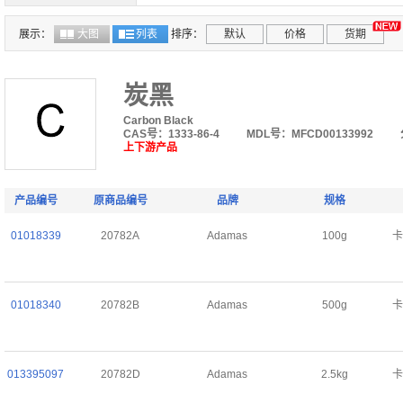
Graphitized Carbon Black(GCB), carbo C, pore
Graphitized Carbon Black(GCB), carbo C, pore
展示：
大图
列表
排序：
默认
价格
货期
Graphitized Carbon Black(GCB), carbo X,pore
Graphitized Carbon Black(GCB), carbo X,pore
炭黑
Graphitized Carbon Black(GCB), pore ~0Å, BET
Carbon Black
CAS号：1333-86-4
MDL号：MFCD00133992
Graphitized Carbon Black(GCB), pore ~0Å, BET
上下游产品
产品编号
原商品编号
品牌
规格
01018339
20782A
Adamas
100g
卡
01018340
20782B
Adamas
500g
卡
013395097
20782D
Adamas
2.5kg
卡