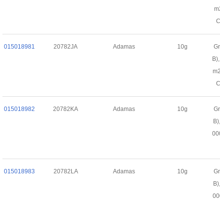
m2
C
015018981
20782JA
Adamas
10g
Gr
B)
m2
C
015018982
20782KA
Adamas
10g
Gr
B)
00
015018983
20782LA
Adamas
10g
Gr
B)
00