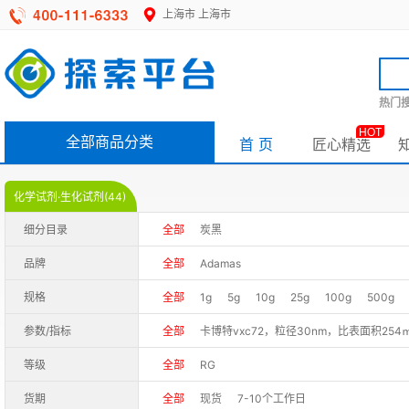
上海市
上海市
热门搜
HOT
全部商品分类
首 页
匠心精选
化学试剂·生化试剂(44)
细分目录
全部
炭黑
品牌
全部
Adamas
规格
全部
1g
5g
10g
25g
100g
500g
参数/指标
全部
卡博特vxc72，粒径30nm，比表面积254㎡
Graphitized Carbon Black(GCB), carbo B, pore
等级
全部
RG
Graphitized Carbon Black(GCB), carbo B, pore
货期
全部
现货
7-10个工作日