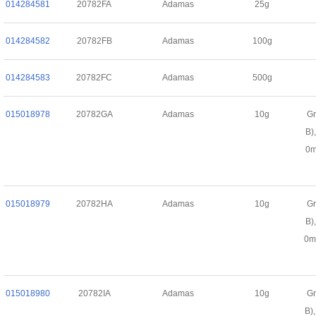
014284581
20782FA
Adamas
25g
014284582
20782FB
Adamas
100g
014284583
20782FC
Adamas
500g
015018978
20782GA
Adamas
10g
Gr
B)
0m
015018979
20782HA
Adamas
10g
Gr
B)
0m
015018980
20782IA
Adamas
10g
Gr
B)