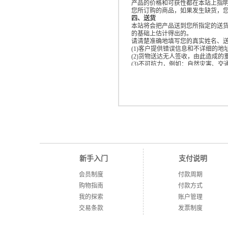
产品的价格和可获性都在本站上指
您所订购的商品，如果发生缺货，
四、送货
本站将会把产品送到您所指定的送
的基础上估计得出的。
请清楚准确地填写您的真实姓名、
(1)客户提供错误信息和不详细的地
(2)货物送达无人签收，由此造成
(3)不可抗力，例如：自然灾害、
五、服务条款的修改
本站将可能不定期的修改本用户协
六、用户隐私制度
尊重用户个人隐私是本站的一项基
保存在本站中的非公开内容。
七、用户的帐号，密码和安全性
用户一旦注册成功，成为本站的合
现任何非法使用用户帐号或存在安
八、对用户信息的存储和限制
如果用户违背了国家法律法规规定
九、用户管理
本协议依据国家相关法律法规规章
新手入门
支付说明
(1)从中国境内向外传输技术性资
(2) 不利用本站从事非法活动。
会员制度
付款周期
(3)不干扰或混乱网络服务。
购物指南
付款方式
(4)遵守所有使用网络服务的网络
用户须承诺不传输任何违法犯罪的
我的探索
账户管理
共利益和涉及国家安全的信息资料
交易条款
发票制度
未经许可而非法进入其它电脑系统
若用户的行为不符合以上提到的服
反动、色情或其它违反国家法律的