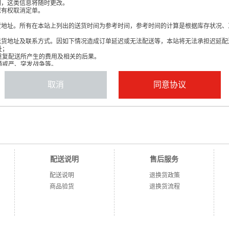
明，这类信息将随时更改。
您有权取消定单。
货地址。所有在本站上列出的送货时间为参考时间，参考时间的计算是根据库存状况、
送货地址及联系方式。因如下情况造成订单延迟或无法配送等，本站将无法承担迟延配
址；
的重复配送所产生的费用及相关的后果。
交通戒严、突发战争等。
议的有关条款，一旦条款及服务内容产生变动，本站将会在重要页面上提示修改内容。
取消
同意协议
本政策。所以，作为对以上第二条注册资料分析的补充，本站一定不会在未经合法用户
法用户，将得到一个密码和用户名。您可随时根据指示改变您的密码。用户需谨慎合理
全漏洞的情况，请立即通知本站和向公安机关报案。
或本协议约定，本站有视具体情形中止或终止对其提供网络服务的权利。
制定，用户同意严格遵守以下条款：
配送说明
售后服务
料时必须符合中国有关法规。
配送说明
退换货政策
商品验货
退换货流程
协议、规定、程序和惯例。
、骚扰性的、中伤他人的、辱骂性的、恐吓性的、伤害性的、庸俗的，淫秽的、不文明
；不传输教唆他人从事本条所述行为的信息资料。
是禁止的。
务条款，本站将作出独立判断立即取消用户服务帐号。用户需对自己在网上的行为承担
信息，本站的系统记录有可能作为用户违反法律的证据。