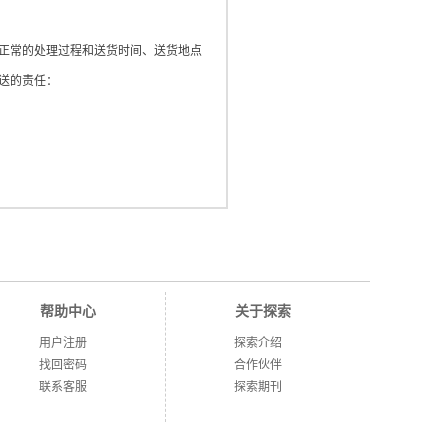
正常的处理过程和送货时间、送货地点
送的责任：
授权时公开、编辑或透露其注册资料及
的保存、使用用户名和密码。用户若发
帮助中心
关于探索
用户注册
探索介绍
找回密码
合作伙伴
的等信息资料；不传输损害国家社会公
联系客服
探索期刊
法律责任。用户若在本站上散布和传播