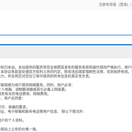
注册有惊喜
[登录]
1
2
3
作权归本站。本站提供的服务将完全按照其发布的服务条款和操作规则严格执行。用户
设置用户名
填写账号信息
注册成功
：本协议条款是处理双方权利义务的约定，除非违反国家强制性法律，否则始终有效。
能力，并且将您对您在订单中提供的所有信息的真实性负责。
互联网络为用户提供网络服务。同时，用户必须：
括个人电脑、调制解调器或其它必备上网装置。
此服务有关的电话费用、网络费用。
中国 0086
性，用户应同意：
详尽、准确的要求。
址、电子邮箱和联系电话等用户信息， 除以下情况外：
用户的个人资料。
与网站上公布的价格一致。
下一步