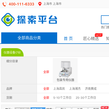
上海市
上海市
热门搜
HOT
全部商品分类
首 页
匠心精选
仪器设备(78)
细分目录
全部
包装专用仪器
品牌
全部
上海昌凯
上海湘杰
济南赛成
货期
全部
5-10个工作日
25-30个工作日