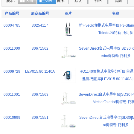
展示：
大图
列表
排序：
默认
价格
货期
产品编号
原商品编号
图片
名称
06004785
30254117
新FiveGo便携式电导率仪|F3-Standar
Toledo/梅特勒-托利多
06011000
30671562
SevenDirect台式电导率仪|SD30 Kit|
edo/梅特勒-托利多
06009729
LEV015.80.1140A
HQ1140便携式电化学分析仪 单通道 
盐度/电阻率|LEV015.80.1140A|
06011001
30671563
SevenDirect台式电导率仪|SD30 Pur
MettlerToledo/梅特勒-
06010999
30671551
SevenDirect台式电导率仪|SD30|Met
o/梅特勒-托利多