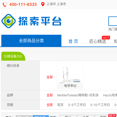
上海市
上海市
热门搜
HOT
全部商品分类
首 页
匠心精选
仪器设备(52)
细分目录
全部
电导率仪
品牌
全部
MettlerToledo/梅特勒-托利多
Hach/哈
货期
全部
现货
3-5个工作日
5-10个工作日
5