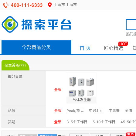
上海市
上海市
热门搜
HOT
全部商品分类
首 页
匠心精选
仪器设备(77)
细分目录
全部
气体发生器
品牌
全部
Peak/毕克
中兴汇利
中惠普
全浦
货期
全部
3-5个工作日
5-10个工作日
45-50