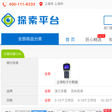
上海市
上海市
热门搜
HOT
全部商品分类
首 页
匠心精选
仪器设备(24)
细分目录
全部
尘埃粒子计数器
品牌
全部
浙江孚夏
苏州苏净
货期
全部
5-10个工作日
5-15个工作日
10-2