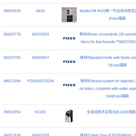
06002839
8420
KjeltecTM 8420新一代全自动凯氏
|Foss/福斯
06263779
60070033
耗材/Rinse concentrate (30 sachets
liters) for BacSomatic™|600700
06263795
60069457
耗材/Standard knife with blade a
7|Foss/福斯
06013568
FOSS60078246
耗材/Exhaust system for digestor 
ml tubes, complete with water asp
246|Foss/福斯
06002654
K1100
全自动凯氏定氮仪|K1100|海能/
06002838
60097838
耗材/Safety Door KT8200/8400 - 