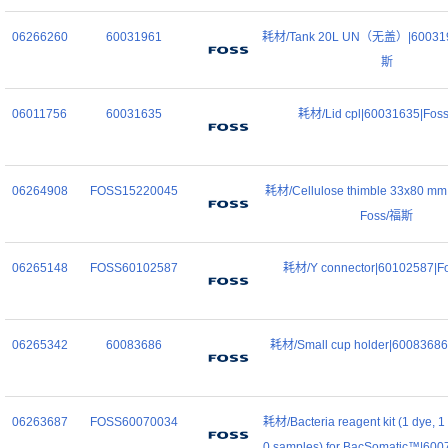
06266260
60031961
耗材/Tank 20L UN（无盖）|600319
斯
06011756
60031635
耗材/Lid cpl|60031635|Fo
06264908
FOSS15220045
耗材/Cellulose thimble 33x80 mm
Foss/福斯
06265148
FOSS60102587
耗材/Y connector|60102587|
06265342
60083686
耗材/Small cup holder|6008368
06263687
FOSS60070034
耗材/Bacteria reagent kit (1 dye, 
0 samples) for BacSomatic™|600