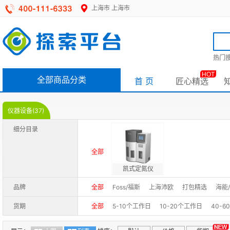
上海市
上海市
热门搜
HOT
全部商品分类
首 页
匠心精选
仪器设备(37)
细分目录
全部
凯式定氮仪
品牌
全部
Foss/福斯
上海沛欧
打包精选
海能/
货期
全部
5-10个工作日
10-20个工作日
40-