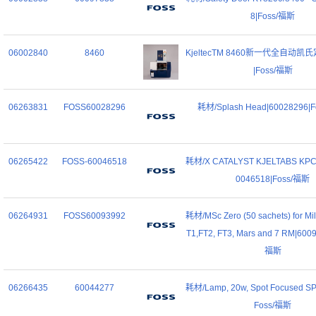
8|Foss/福斯
06002840
8460
KjeltecTM 8460新一代全自动凯氏
|Foss/福斯
06263831
FOSS60028296
耗材/Splash Head|60028296|
06265422
FOSS-60046518
耗材/X CATALYST KJELTABS KPC/
0046518|Foss/福斯
06264931
FOSS60093992
耗材/MSc Zero (50 sachets) for M
T1,FT2, FT3, Mars and 7 RM|600
福斯
06266435
60044277
耗材/Lamp, 20w, Spot Focused SP
Foss/福斯