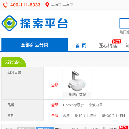
上海市
上海市
热门搜
HOT
全部商品分类
首 页
匠心精选
仪器设备(8)
细分目录
全部
细胞计数仪
品牌
全部
Corning/康宁
宁波力显
货期
全部
现货
5-10个工作日
15-30个工作日