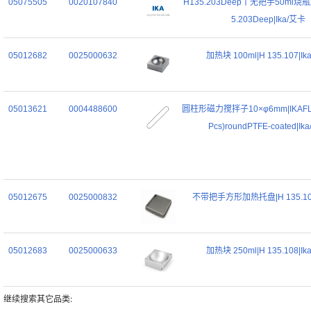
05075505
0020107840
H135.203Deep丨无把手50ml烧
5.203Deep|Ika/艾卡
05012682
0025000632
加热块 100ml|H 135.107|I
05013621
0004488600
圆柱形磁力搅拌子10×φ6mm|IKAFLO
Pcs)roundPTFE-coated|Ik
05012675
0025000832
不带把手方形加热托盘|H 135.10|
05012683
0025000633
加热块 250ml|H 135.108|I
继续搜索其它品类: