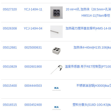
05027320
YCJ-140H-11
20 ml×4孔 加热块（28.5mm×孔深
HMS14-11|Titan/泰坦
05026308
YCJ-140H-04
加热磁力搅拌器支撑杆|HMS-14-06|
05012681
0025000631
加热块4×40ml|H135.106|Ik
05010829
0002601900
温度传感器 用于RET控制型|PT100.5
05015400
0004444503
不锈钢油浴锅|H3000|Ika
05016515
0003452400
塑料分散头|S18D-10G-KS|I