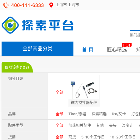
上海市
上海市
热门搜
HOT
全部商品分类
首 页
匠心精选
仪器设备(103)
细分目录
全部
磁力搅拌器配件
品牌
全部
Titan/泰坦
探索精选
Ika/艾卡
打包
配件类型
全部
加热相关配件
其他
夹头
温度计
货期
全部
现货
5-10个工作日
10-20个工作日