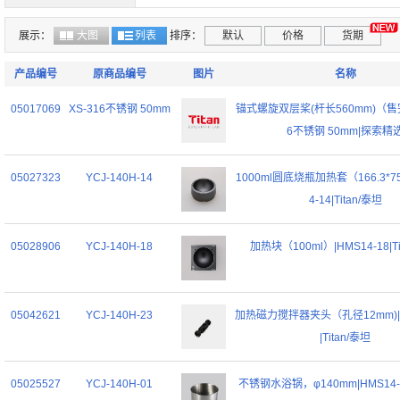
展示：
大图
列表
排序：
默认
价格
货期
产品编号
原商品编号
图片
名称
05017069
XS-316不锈钢 50mm
锚式螺旋双层桨(杆长560mm)（售
6不锈钢 50mm|探索精
05027323
YCJ-140H-14
1000ml圆底烧瓶加热套（166.3*75
4-14|Titan/泰坦
05028906
YCJ-140H-18
加热块（100ml）|HMS14-18|Ti
05042621
YCJ-140H-23
加热磁力搅拌器夹头（孔径12mm)|HM
|Titan/泰坦
05025527
YCJ-140H-01
不锈钢水浴锅，φ140mm|HMS14-03