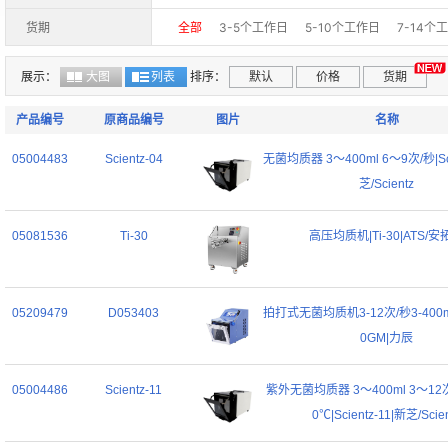
货期
全部
3-5个工作日
5-10个工作日
7-14个
展示：
大图
列表
排序：
默认
价格
货期
产品编号
原商品编号
图片
名称
05004483
Scientz-04
无菌均质器 3～400ml 6～9次/秒|Sci
芝/Scientz
05081536
Ti-30
高压均质机|Ti-30|ATS/安
05209479
D053403
拍打式无菌均质机3-12次/秒3-400ml|
0GM|力辰
05004486
Scientz-11
紫外无菌均质器 3～400ml 3～12次
0℃|Scientz-11|新芝/Scie