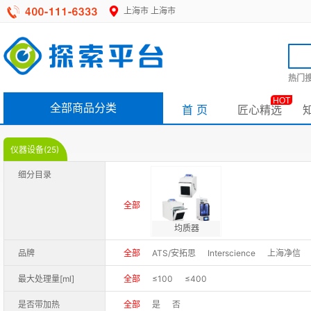
上海市
上海市
热门搜
HOT
全部商品分类
首 页
匠心精选
仪器设备(25)
细分目录
全部
均质器
品牌
全部
ATS/安拓思
Interscience
上海净信
最大处理量[ml]
全部
≤100
≤400
是否带加热
全部
是
否