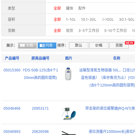
类型
全部
罐体
配件
容积
全部
1-10L
10.1-30L
＞100L
30.1-50L
货期
全部
现货
3-5个工作日
5-10个工作日
1
展示：
大图
列表
排序：
默认
价格
货期
产品编号
原商品编号
图片
名称
05015360
YDS-50B-125(含6个1
运输型液氮生物容器 50L，口径12
20mm高的圆形提筒)
蓝色锁盖）（库存售完为止）|YDS-5
(含6个120mm高的圆形提筒)
05046466
20953171
带支架的液位报警器|RQ-NT(单
05046993
20626596
液位测量尺1000mm长|液位