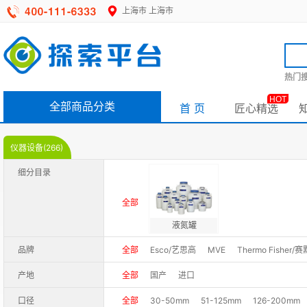
上海市
上海市
热门搜
HOT
全部商品分类
首 页
匠心精选
仪器设备(266)
细分目录
全部
液氮罐
品牌
全部
Esco/艺思高
MVE
Thermo Fisher
产地
全部
国产
进口
口径
全部
30-50mm
51-125mm
126-200mm