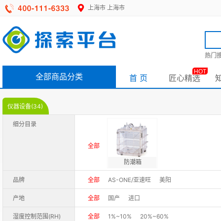
上海市
上海市
热门搜
HOT
全部商品分类
首 页
匠心精选
仪器设备(34)
细分目录
全部
防潮箱
品牌
全部
AS-ONE/亚速旺
美阳
产地
全部
国产
进口
湿度控制范围(RH)
全部
1%~10%
20%~60%