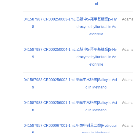
ol
041587987
CR000250003-1mL
乙腈中5-羟甲基糠醛|5-Hy
Adam
8
droxymethylfurfural in Ac
etonitrile
041587987
CR000250004-1mL
乙腈中5-羟甲基糠醛|5-Hy
Adam
9
droxymethylfurfural in Ac
etonitrile
041587988
CR000256002-1mL
甲醇中水杨酸|Salicylic Aci
Adam
9
d in Methanol
041587988
CR000256001-1mL
甲醇中水杨酸|Salicylic Aci
Adam
8
d in Methanol
041587957
CR000067001-1mL
甲醇中对苯二酚|Hydroqui
Adam