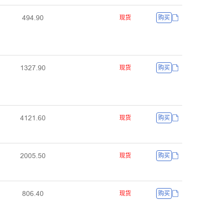
ɉŴɉŽŴŖ
现货
购买
ȩĳŒǊŽŴŖ
现货
购买
ɉȩŒȩŽĕŖ
现货
购买
ŒŖŖŬŽŬŖ
现货
购买
ȀŖĕŽɉŖ
现货
购买