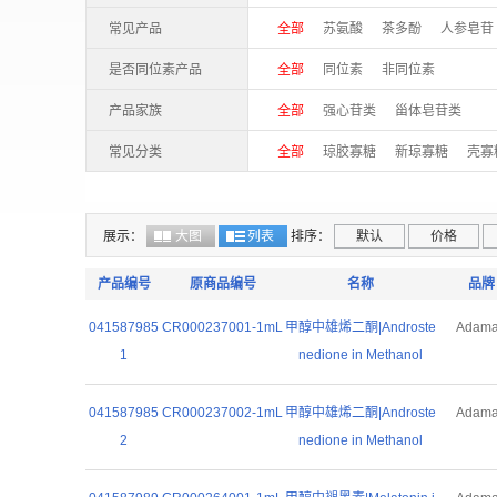
喹啉/异喹啉类
三萜
氧杂蒽酮
常见产品
全部
苏氨酸
茶多酚
人参皂苷
缬氨酸
甘氨酸
丙氨酸
丝氨酸
是否同位素产品
全部
同位素
非同位素
产品家族
全部
强心苷类
甾体皂苷类
常见分类
全部
琼胶寡糖
新琼寡糖
壳寡
展示：
大图
列表
排序：
默认
价格
产品编号
原商品编号
名称
品牌
041587985
CR000237001-1mL
甲醇中雄烯二酮|Androste
Adam
1
nedione in Methanol
041587985
CR000237002-1mL
甲醇中雄烯二酮|Androste
Adam
2
nedione in Methanol