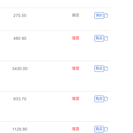
ŒǊŬŽŬŖ
期货
询价
ɉȀŖŽŴŖ
现货
购买
ĳɉĳŖŽŖŖ
现货
购买
ȀĳĳŽǊŖ
现货
购买
ȩȩŒŴŽȀŖ
现货
购买