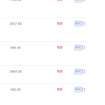
ŒȀĳǊŽȀŖ
现货
购买
ŴɉĕŽɉŖ
现货
购买
ŒŴĕɉŽŬŖ
现货
购买
ɉȀŖŽŴŖ
现货
购买