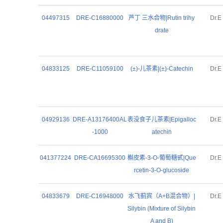
04497315
DRE-C16880000
芦丁 三水合物|Rutin trihy
Dr.E
drate
04833125
DRE-C11059100
(±)-儿茶素|(±)-Catechin
Dr.E
04929136
DRE-A13176400AL
表没食子儿茶素|Epigalloc
Dr.E
-1000
atechin
041377224
DRE-CA16695300
槲皮素-3-O-葡萄糖甙|Que
Dr.E
rcetin-3-O-glucoside
04833679
DRE-C16948000
水飞蓟宾（A+B混合物）|
Dr.E
Silybin (Mixture of Silybin
A and B)