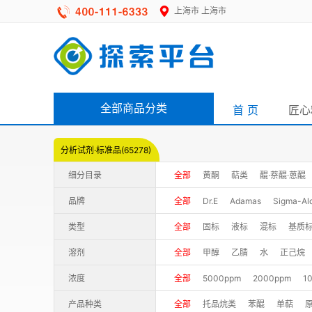
上海市
上海市
全部商品分类
首 页
匠心
分析试剂·标准品(65278)
细分目录
全部
黄酮
萜类
醌·萘醌·蒽醌
多酚·其他酚类
苯丙素
噻吩
氨
品牌
全部
Dr.E
Adamas
Sigma-Ald
ChromaDex
德思特
云西力
类型
全部
固标
液标
混标
基质
Accustandard
HPC
DMCHEM
溶剂
全部
甲醇
乙腈
水
正己烷
BWRM
Bepure
CATO-药物
浓度
全部
5000ppm
2000ppm
1
TMstandard
UPS
中测标物
产品种类
全部
托品烷类
苯醌
单萜