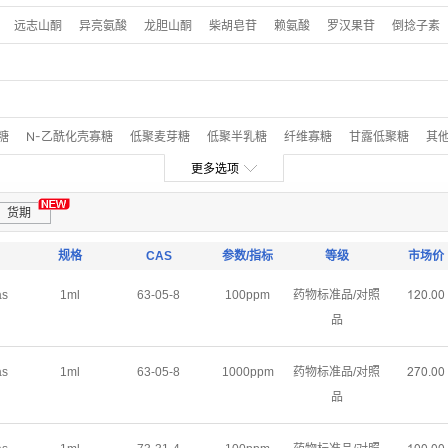
其他醌类
其他生物碱
芍药色素
其他黄酮类
其他萜类
锦葵色素
矮牵
远志山酮
异亮氨酸
龙胆山酮
柴胡皂苷
赖氨酸
罗汉果苷
倒捻子素
天冬氨酸
谷氨酸
脯氨酸
精氨酸
组氨酸
酪氨酸
半胱氨酸
谷氨酰
糖
N-乙酰化壳寡糖
低聚麦芽糖
低聚半乳糖
纤维寡糖
甘露低聚糖
其
更多选项
货期
规格
CAS
参数/指标
等级
市场价
as
1ml
63-05-8
100ppm
药物标准品/对照
ȩŒŖŽŖŖ
品
as
1ml
63-05-8
1000ppm
药物标准品/对照
ŒǊŖŽŖŖ
品