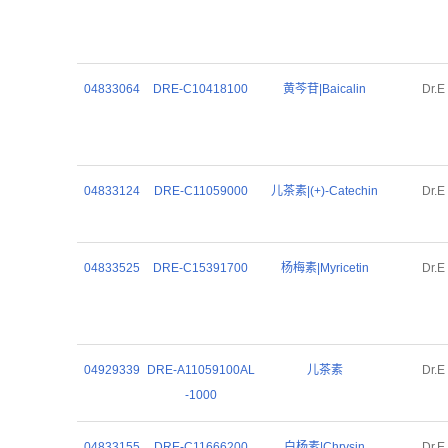
04833064
DRE-C10418100
黄芩苷|Baicalin
Dr.E
04833124
DRE-C11059000
儿茶素|(+)-Catechin
Dr.E
04833525
DRE-C15391700
杨梅素|Myricetin
Dr.E
04929339
DRE-A11059100AL
儿茶素
Dr.E
-1000
04833155
DRE-C11666200
白杨素|Chrysin
Dr.E