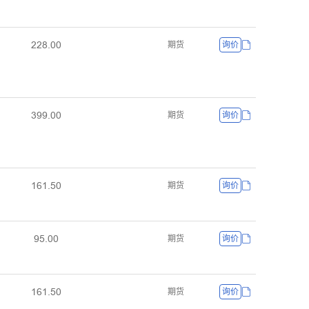
ŒŒȀŽŖŖ
期货
询价
ĳŴŴŽŖŖ
期货
询价
ȩĕȩŽŬŖ
期货
询价
ŴŬŽŖŖ
期货
询价
ȩĕȩŽŬŖ
期货
询价