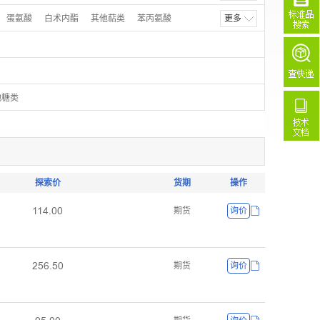
牛色素
其他花青素类
蛋氨酸
白术内酯
其他萜类
苯丙氨酸
更多
胺
天冬酰胺
他糖类
探索价
货期
操作
ȩȩɉŽŖŖ
期货
询价
ŒŬĕŽŬŖ
期货
询价