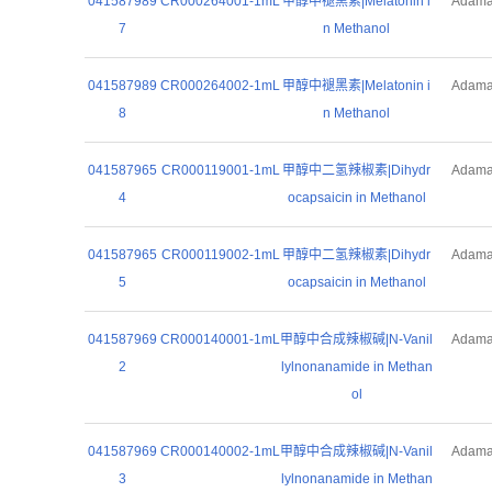
041587989
CR000264001-1mL
甲醇中褪黑素|Melatonin i
Adam
7
n Methanol
041587989
CR000264002-1mL
甲醇中褪黑素|Melatonin i
Adam
8
n Methanol
041587965
CR000119001-1mL
甲醇中二氢辣椒素|Dihydr
Adam
4
ocapsaicin in Methanol
041587965
CR000119002-1mL
甲醇中二氢辣椒素|Dihydr
Adam
5
ocapsaicin in Methanol
041587969
CR000140001-1mL
甲醇中合成辣椒碱|N-Vanil
Adam
2
lylnonanamide in Methan
ol
041587969
CR000140002-1mL
甲醇中合成辣椒碱|N-Vanil
Adam
3
lylnonanamide in Methan