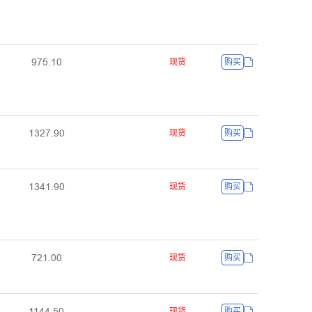
ŴǊŬŽȩŖ
现货
购买
ȩĳŒǊŽŴŖ
现货
购买
ȩĳɉȩŽŴŖ
现货
购买
ǊŒȩŽŖŖ
现货
购买
ȩȩɉɉŽŬŖ
现货
购买