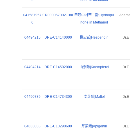
5
none in Methanol
041587957
CR000067002-1mL
甲醇中对苯二酚|Hydroqui
Adam
6
none in Methanol
04494215
DRE-C14140000
橙皮甙|Hesperidin
Dr.E
04494214
DRE-C14502000
山奈酚|Kaempferol
Dr.E
04490789
DRE-C14734300
麦芽酚|Maltol
Dr.E
04833055
DRE-C10290600
芹菜素|Apigenin
Dr.E