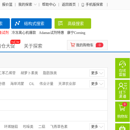
报价篮
我的探索
帮助中心
返回首页
手机版探索
索
结构式搜索
高级搜索
级试剂
冷冻离心机爆款
Adamas试剂特惠
康宁Corning
NEW
清仓大促
关于探索
我的购物车
0
二苯乙烯苷
胡萝卜素类
脂肪族类
更多
丹德
海岸鸿蒙
CIL
伟业计量
天津农业部
更多
ent NMI
Mikromol
LGC-Logical
NRC
法生物
山东德洋
希派
秦境
Alsachim
0
PhytoLab
SPEX
Solarbio/索莱宝
源叶
萄普生物
诺码标准
环烯醚萜
吲哚类
二萜
飞燕草色素
更多