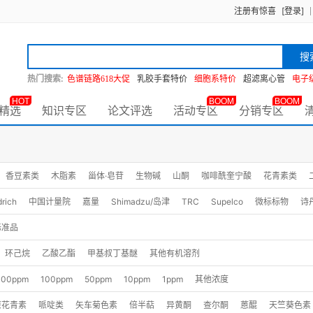
注册有惊喜
[登录]
搜
热门搜索:
色谱链路618大促
乳胶手套特价
细胞系特价
超滤离心管
电子
HOT
BOOM
BOOM
精选
知识专区
论文评选
活动专区
分销专区
香豆素类
木脂素
甾体·皂苷
生物碱
山酮
咖啡酰奎宁酸
花青素类
基酸
丹宁类
植物环肽·多肽
寡糖·其他糖类
rich
中国计量院
嘉量
Shimadzu/岛津
TRC
Supelco
微标标物
诗
检科院
Larodan
Witega
Chemservice
SDRM/山冶
Australian Governm
标准品
GlycoSci
IsoReag
Merck
ZZSRM
ZZSTANDARD
中国农科院
埃
环己烷
乙酸乙酯
甲基叔丁基醚
其他有机溶剂
CPA
CaroteNature
Extrasynthese
Fifan
FirstStandard/阿尔塔
PCL
000ppm
100ppm
50ppm
10ppm
1ppm
其他浓度
中科睿谱
众创众睿
兽药所
同田
坛墨质检
山东计量院
广东计量院
原花青素
哌啶类
矢车菊色素
倍半萜
异黄酮
查尔酮
蒽醌
天竺葵色素