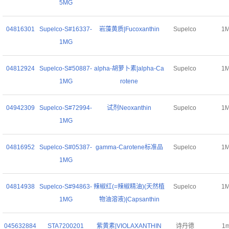
5MG
04816301
Supelco-S#16337-
岩藻黄质|Fucoxanthin
Supelco
1
1MG
04812924
Supelco-S#50887-
alpha-胡萝卜素|alpha-Ca
Supelco
1
1MG
rotene
04942309
Supelco-S#72994-
试剂Neoxanthin
Supelco
1
1MG
04816952
Supelco-S#05387-
gamma-Carotene标准品
Supelco
1
1MG
04814938
Supelco-S#94863-
辣椒红(=辣椒精油)(天然植
Supelco
1
1MG
物油溶液)|Capsanthin
045632884
STA7200201
紫黄素|VIOLAXANTHIN
诗丹德
1