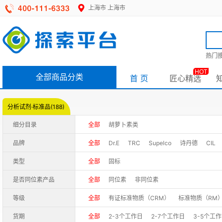
上海市
上海市
热门搜
HOT
全部商品分类
首 页
匠心精选
分析试剂·标准品(188)
细分目录
全部
胡萝卜素类
品牌
全部
Dr.E
TRC
Supelco
诗丹德
CIL
Extrasynthese
Fifan
PCL
Solarbio/索莱宝
类型
全部
固标
是否同位素产品
全部
同位素
非同位素
等级
全部
有证标准物质（CRM）
标准物质（RM
货期
全部
2-3个工作日
2-7个工作日
3-5个工