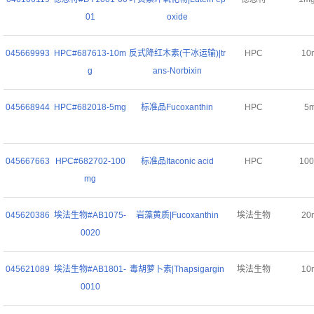
01
oxide
045669993
HPC#687613-10m
反式降红木素(干冰运输)|tr
HPC
10
g
ans-Norbixin
045668944
HPC#682018-5mg
标准品Fucoxanthin
HPC
5
045667663
HPC#682702-100
标准品Itaconic acid
HPC
10
mg
045620386
埃法生物#AB1075-
岩藻黄质|Fucoxanthin
埃法生物
20
0020
045621089
埃法生物#AB1801-
毒胡萝卜素|Thapsigargin
埃法生物
10
0010