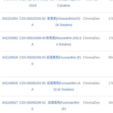
-2016
Carotene
041151904
CDX-00022535-00
紫黄素|Violaxanthin(AS)
ChromaDex
2.
A
(In Solution)
041150982
CDX-00014288-00
新黄素|Neoxanthin (AS) (I
ChromaDex
2.
A
n Solution)
041149928
CDX-00006296-05
岩藻黄质|Fucoxanthin (P)
ChromaDex
50
0
041149926
CDX-00006292-00
岩藻黄质|Fucoxanthin (A
ChromaDex
2.
A
S) (In Solution)
041149927
CDX-00006296-01
岩藻黄质|Fuconxanthin
ChromaDex
10
0
(P)