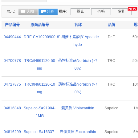
40-60个工作日
期货
展示：
大图
列表
排序：
默认
价格
货期
产品编号
原商品编号
名称
品牌
规
04490444
DRE-CA10290900
8’-胡萝卜素醛|8'-Apoalde
Dr.E
50
hyde
04700778
TRC#N661120-50
药物标准品Norbixin (>7
TRC
50
mg
0%)
04727875
TRC#N661120-10
药物标准品Norbixin (>7
TRC
10
mg
0%)
04816848
Supelco-S#91904-
紫黄质|Violaxanthin
Supelco
1
1MG
04816299
Supelco-S#16337-
岩藻黄质|Fucoxanthin
Supelco
5