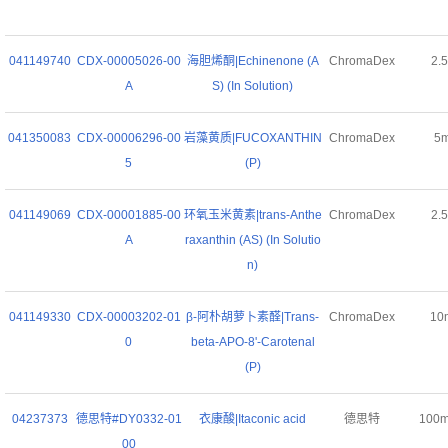
041149740
CDX-00005026-00
海胆烯酮|Echinenone (A
ChromaDex
2.
A
S) (In Solution)
041350083
CDX-00006296-00
岩藻黄质|FUCOXANTHIN
ChromaDex
5
5
(P)
041149069
CDX-00001885-00
环氧玉米黄素|trans-Anthe
ChromaDex
2.
A
raxanthin (AS) (In Solutio
n)
041149330
CDX-00003202-01
β-阿朴胡萝卜素醛|Trans-
ChromaDex
10
0
beta-APO-8'-Carotenal
(P)
04237373
德思特#DY0332-01
衣康酸|Itaconic acid
德思特
100
00