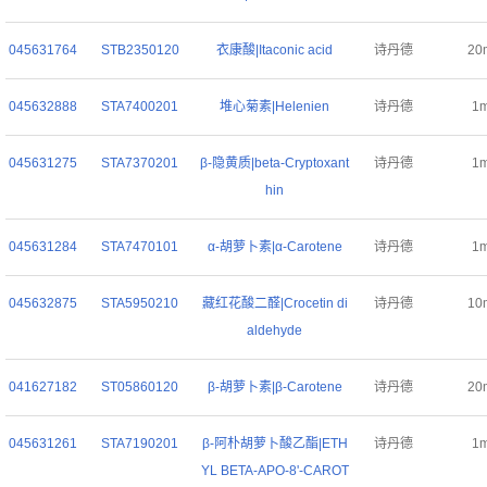
045631764
STB2350120
衣康酸|Itaconic acid
诗丹德
20
045632888
STA7400201
堆心菊素|Helenien
诗丹德
1
045631275
STA7370201
β-隐黄质|beta-Cryptoxant
诗丹德
1
hin
045631284
STA7470101
α-胡萝卜素|α-Carotene
诗丹德
1
045632875
STA5950210
藏红花酸二醛|Crocetin di
诗丹德
10
aldehyde
041627182
ST05860120
β-胡萝卜素|β-Carotene
诗丹德
20
045631261
STA7190201
β-阿朴胡萝卜酸乙酯|ETH
诗丹德
1
YL BETA-APO-8'-CAROT