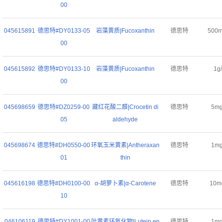
00
045615891
德思特#DY0133-05
岩藻黄质|Fucoxanthin
德思特
500
00
045615892
德思特#DY0133-10
岩藻黄质|Fucoxanthin
德思特
1g
00
045698659
德思特#DZ0259-00
藏红花酸二醛|Crocetin di
德思特
5m
05
aldehyde
045698674
德思特#DH0550-00
环氧玉米黄素|Antheraxan
德思特
1m
01
thin
045616198
德思特#DH0100-00
α-胡萝卜素|α-Carotene
德思特
10m
10
046106119
德思特#DY1001-00
叶黄素环氧化物|Lutein ep
德思特
1m