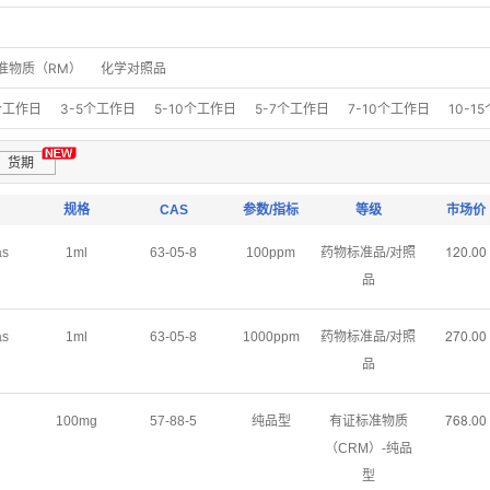
准物质（RM）
化学对照品
个工作日
3-5个工作日
5-10个工作日
5-7个工作日
7-10个工作日
10-1
40-60个工作日
50-60个工作日
60-70个工作日
期货
货期
规格
CAS
参数/指标
等级
市场价
as
1ml
63-05-8
100ppm
药物标准品/对照
ǝſřŤřř
品
as
1ml
63-05-8
1000ppm
药物标准品/对照
ſƚřŤřř
品
100mg
57-88-5
纯品型
有证标准物质
ƚƧȬŤřř
（CRM）-纯品
型