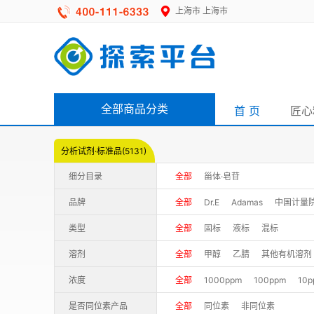
上海市
上海市
全部商品分类
首 页
匠心
分析试剂·标准品(5131)
细分目录
全部
甾体·皂苷
品牌
全部
Dr.E
Adamas
中国计量
Larodan
Chemservice
Austral
类型
全部
固标
液标
混标
埃法生物
山东德洋
希派
秦境
溶剂
全部
甲醇
乙腈
其他有机溶剂
Solarbio/索莱宝
TMstandard
U
浓度
全部
1000ppm
100ppm
10p
是否同位素产品
全部
同位素
非同位素