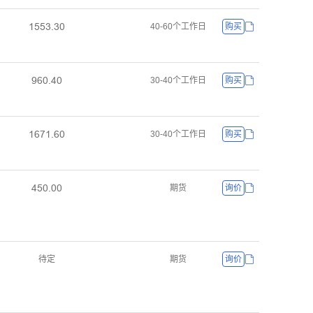
ǝœœŁŤŁř
40-60个工作日
购买
ůƧřŤȂř
30-40个工作日
购买
ǝƧƚǝŤƧř
30-40个工作日
购买
ȂœřŤřř
期货
询价
待定
期货
询价