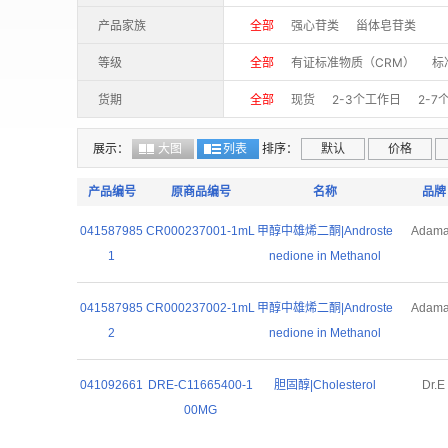
产品家族
全部
强心苷类
甾体皂苷类
等级
全部
有证标准物质（CRM）
标
货期
全部
现货
2-3个工作日
2-7
30-40个工作日
30-50个工作日
展示：
大图
列表
排序：
默认
价格
产品编号
原商品编号
名称
品牌
041587985
CR000237001-1mL
甲醇中雄烯二酮|Androste
Adam
1
nedione in Methanol
041587985
CR000237002-1mL
甲醇中雄烯二酮|Androste
Adam
2
nedione in Methanol
041092661
DRE-C11665400-1
胆固醇|Cholesterol
Dr.E
00MG