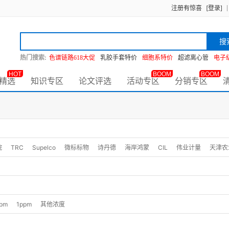
注册有惊喜
[登录]
搜
热门搜索:
色谱链路618大促
乳胶手套特价
细胞系特价
超滤离心管
电子
HOT
BOOM
BOOM
精选
知识专区
论文评选
活动专区
分销专区
院
TRC
Supelco
微标标物
诗丹德
海岸鸿蒙
CIL
伟业计量
天津农
ian Government NMI
LGC-Logical
HPC
DMCHEM
IsoReag
Merck
Alsachim
Bepure
CATO-药物
CPA
Extrasynthese
Fifan
FirstS
PS
中科睿谱
众创众睿
同田
坛墨质检
山东计量院
广东计量院
源叶
pm
1ppm
其他浓度