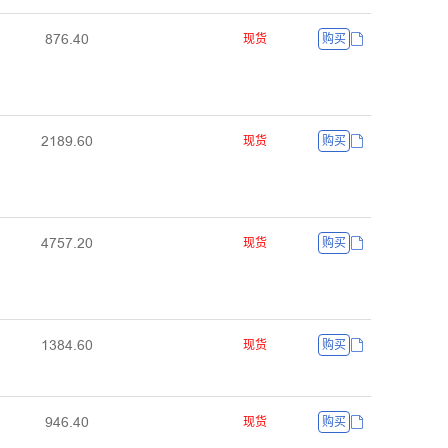
ȬƚƧŤȂř
现货
购买
ſǝȬůŤƧř
现货
购买
ȂƚœƚŤſř
现货
购买
ǝŁȬȂŤƧř
现货
购买
ůȂƧŤȂř
现货
购买