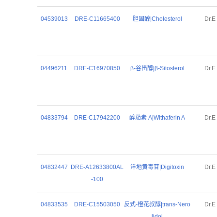
04539013
DRE-C11665400
胆固醇|Cholesterol
Dr.E
04496211
DRE-C16970850
β-谷甾醇|β-Sitosterol
Dr.E
04833794
DRE-C17942200
醉茄素 A|Withaferin A
Dr.E
04832447
DRE-A12633800AL
洋地黄毒苷|Digitoxin
Dr.E
-100
04833535
DRE-C15503050
反式-橙花叔醇|trans-Nero
Dr.E
lidol