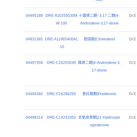
04495189
DRE-A10255030M
4-雄烯二酮 -3,17-二酮|4-
Dr.E
W-100
Androstene-3,17-dione
04832385
DRE-A11665400AL
胆固醇|Cholesterol
Dr.E
-10
04497359
DRE-C10255030
雄烯二酮|4-Androstene-3,
Dr.E
17-dione
04494360
DRE-C16286250
普拉雄酮|Prasterone
Dr.E
04498314
DRE-C14241050
去氧皮质酮|21-Hydroxypr
Dr.E
ogesterone