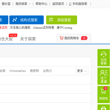
报价篮
我的探索
帮助中心
返回首页
手机版探索
索
结构式搜索
高级搜索
级试剂
冷冻离心机爆款
Adamas试剂特惠
康宁Corning
NEW
清仓大促
关于探索
我的购物车
0
业部
ChromaDex
德思特
云西力
更多
ZZSRM
ZZSTANDARD
中国农科院
tandard/阿尔塔
PCL
PhytoLab
0
萄普生物