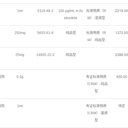
1ml
5119-48-2
100 μg/mL in Ac
标准物质（R
ſſǝůŤřř
etonitrile
M）-溶液型
250mg
5655-61-8
纯品型
标准物质（R
ǝŁƚſŤřř
M）-纯品型
25mg
14605-22-2
纯品型
ſŁȬȬŤřř
量院
0.3g
有证标准物质
ȂœřŤřř
（CRM）-纯品
型
量院
1ml
有证标准物质
待定
（CRM）-基质
型