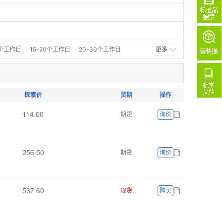
5个工作日
15-20个工作日
20-30个工作日
更多
探索价
货期
操作
ǝǝȂŤřř
期货
询价
ſœƧŤœř
期货
询价
œŁƚŤƧř
现货
购买