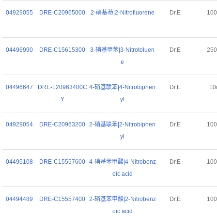
04929055
DRE-C20965000
2-硝基芴|2-Nitrofluorene
Dr.E
10
04496990
DRE-C15615300
3-硝基甲苯|3-Nitrotoluen
Dr.E
25
e
04496647
DRE-L20963400C
4-硝基联苯|4-Nitrobiphen
Dr.E
10
Y
yl
04929054
DRE-C20963200
2-硝基联苯|2-Nitrobiphen
Dr.E
10
yl
04495108
DRE-C15557600
4-硝基苯甲酸|4-Nitrobenz
Dr.E
10
oic acid
04494489
DRE-C15557400
2-硝基苯甲酸|2-Nitrobenz
Dr.E
10
oic acid