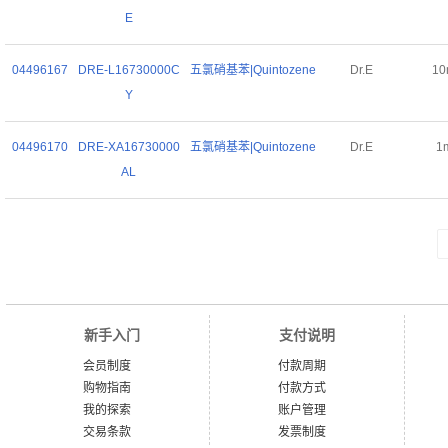
E
04496167
DRE-L16730000C
五氯硝基苯|Quintozene
Dr.E
10
Y
04496170
DRE-XA16730000
五氯硝基苯|Quintozene
Dr.E
1
AL
新手入门
支付说明
会员制度
付款周期
购物指南
付款方式
我的探索
账户管理
交易条款
发票制度