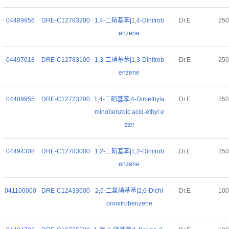
04489956
DRE-C12783200
1,4-二硝基苯|1,4-Dinitrob
Dr.E
25
enzene
04497018
DRE-C12783100
1,3-二硝基苯|1,3-Dinitrob
Dr.E
25
enzene
04489955
DRE-C12723200
1,4-二硝基苯|4-Dimethyla
Dr.E
25
minobenzoic acid-ethyl e
ster
04494308
DRE-C12783000
1,2-二硝基苯|1,2-Dinitrob
Dr.E
25
enzene
041100000
DRE-C12433600
2,6-二氯硝基苯|2,6-Dichl
Dr.E
10
oronitrobenzene