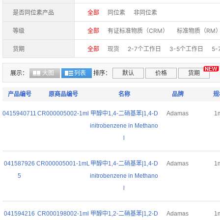
是否同位素产品
全部
同位素
非同位素
等级
全部
有证标准物质（CRM）
标准物质（RM
货期
全部
现货
2-7个工作日
3-5个工作日
5
30-50个工作日
40-60个工作日
50-60个工
展示：
大图
列表
排序：
默认
价格
货期
产品编号
原商品编号
名称
品牌
规
0415940711
CR000005002-1ml
甲醇中1,4-二硝基苯|1,4-D
Adamas
1
initrobenzene in Methano
l
041587926
CR000005001-1mL
甲醇中1,4-二硝基苯|1,4-D
Adamas
1
5
initrobenzene in Methano
l
041594216
CR000198002-1ml
甲醇中1,2-二硝基苯|1,2-D
Adamas
1