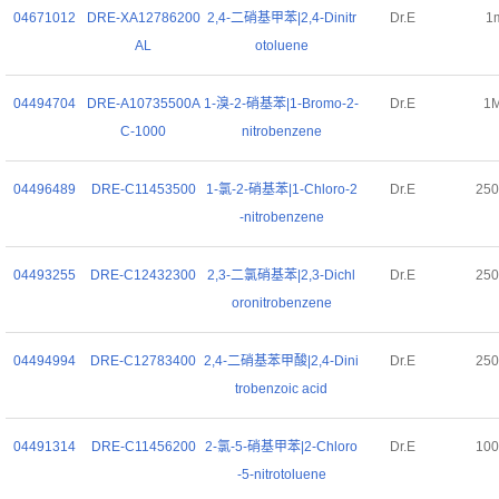
04671012
DRE-XA12786200
2,4-二硝基甲苯|2,4-Dinitr
Dr.E
1
AL
otoluene
04494704
DRE-A10735500A
1-溴-2-硝基苯|1-Bromo-2-
Dr.E
1
C-1000
nitrobenzene
04496489
DRE-C11453500
1-氯-2-硝基苯|1-Chloro-2
Dr.E
25
-nitrobenzene
04493255
DRE-C12432300
2,3-二氯硝基苯|2,3-Dichl
Dr.E
25
oronitrobenzene
04494994
DRE-C12783400
2,4-二硝基苯甲酸|2,4-Dini
Dr.E
25
trobenzoic acid
04491314
DRE-C11456200
2-氯-5-硝基甲苯|2-Chloro
Dr.E
10
-5-nitrotoluene