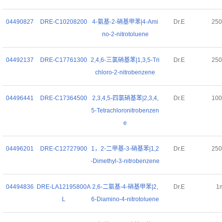
04490827
DRE-C10208200
4-氨基-2-硝基甲苯|4-Ami
Dr.E
25
no-2-nitrotoluene
04492137
DRE-C17761300
2,4,6-三氯硝基苯|1,3,5-Tri
Dr.E
25
chloro-2-nitrobenzene
04496441
DRE-C17364500
2,3,4,5-四氯硝基苯|2,3,4,
Dr.E
10
5-Tetrachloronitrobenzen
e
04496201
DRE-C12727900
1，2-二甲基-3-硝基苯|1,2
Dr.E
25
-Dimethyl-3-nitrobenzene
04494836
DRE-LA12195800A
2,6-二氨基-4-硝基甲苯|2,
Dr.E
1
L
6-Diamino-4-nitrotoluene