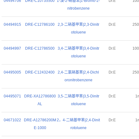
04494706
DRE-C10735500
1-溴-2-硝基苯|1-Bromo-2-
Dr.E
10
nitrobenzene
04494915
DRE-C12786100
2,3-二硝基甲苯|2,3-Dinitr
Dr.E
25
otoluene
04494997
DRE-C12786500
3,4-二硝基甲苯|3,4-Dinitr
Dr.E
10
otoluene
04495005
DRE-C12432400
2,4-二氯硝基苯|2,4-Dichl
Dr.E
25
oronitrobenzene
04495071
DRE-XA12786800
3,5-二硝基甲苯|3,5-Dinitr
Dr.E
1
AL
otoluene
04671022
DRE-A12786200M
2，4-二硝基甲苯|2,4-Dinit
Dr.E
1
E-1000
rotoluene