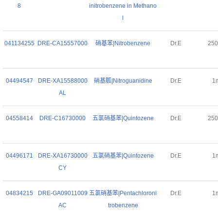
8
initrobenzene in Methano
l
041134255
DRE-CA15557000
硝基苯|Nitrobenzene
Dr.E
25
04494547
DRE-XA15588000
硝基胍|Nitroguanidine
Dr.E
1
AL
04558414
DRE-C16730000
五氯硝基苯|Quintozene
Dr.E
25
04496171
DRE-XA16730000
五氯硝基苯|Quintozene
Dr.E
1
CY
04834215
DRE-GA09011009
五氯硝基苯|Pentachloroni
Dr.E
1
AC
trobenzene