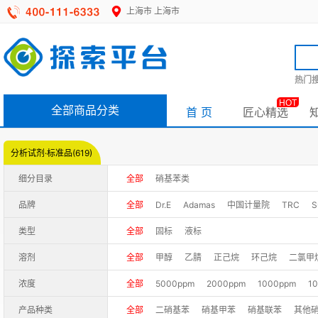
上海市
上海市
热门搜
HOT
全部商品分类
首 页
匠心精选
分析试剂·标准品(619)
细分目录
全部
硝基苯类
品牌
全部
Dr.E
Adamas
中国计量院
TRC
S
Accustandard
HPC
IsoReag
ZZSRM
类型
全部
固标
液标
TMstandard
中测标物
中科睿谱
众创众睿
溶剂
全部
甲醇
乙腈
正己烷
环己烷
二氯甲
浓度
全部
5000ppm
2000ppm
1000ppm
1
产品种类
全部
二硝基苯
硝基甲苯
硝基联苯
其他