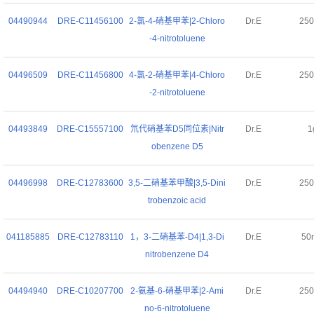
04490944
DRE-C11456100
2-氯-4-硝基甲苯|2-Chloro
Dr.E
25
-4-nitrotoluene
04496509
DRE-C11456800
4-氯-2-硝基甲苯|4-Chloro
Dr.E
25
-2-nitrotoluene
04493849
DRE-C15557100
氘代硝基苯D5同位素|Nitr
Dr.E
1
obenzene D5
04496998
DRE-C12783600
3,5-二硝基苯甲酸|3,5-Dini
Dr.E
25
trobenzoic acid
041185885
DRE-C12783110
1，3-二硝基苯-D4|1,3-Di
Dr.E
50
nitrobenzene D4
04494940
DRE-C10207700
2-氨基-6-硝基甲苯|2-Ami
Dr.E
25
no-6-nitrotoluene