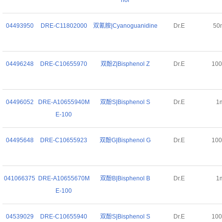
nol
04493950
DRE-C11802000
双氰胺|Cyanoguanidine
Dr.E
50
04496248
DRE-C10655970
双酚Z|Bisphenol Z
Dr.E
10
04496052
DRE-A10655940M
双酚S|Bisphenol S
Dr.E
1
E-100
04495648
DRE-C10655923
双酚G|Bisphenol G
Dr.E
10
041066375
DRE-A10655670M
双酚B|Bisphenol B
Dr.E
1
E-100
04539029
DRE-C10655940
双酚S|Bisphenol S
Dr.E
10