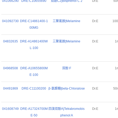
041066290
DRE-C10655690
双酚C2|Bisphenol C 2
Dr.E
50
041092730
DRE-C14861400-1
三聚氰胺|Melamine
Dr.E
10
00MG
04832635
DRE-A14861400W
三聚氰胺|Melamine
Dr.E
1
L-100
04968508
DRE-A10655800M
双酚 F
Dr.E
1
E-100
04491869
DRE-C11100200
β-氯醛糖|beta-Chloralose
Dr.E
50
041608749
DRE-A17324700M
四溴双酚A|Tetrabromobis
Dr.E
1
E-50
phenol A