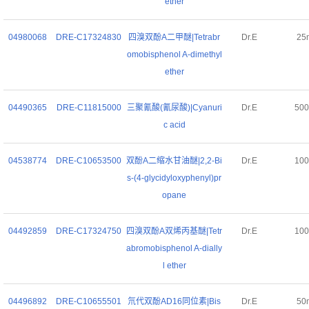
ether
04980068
DRE-C17324830
四溴双酚A二甲醚|Tetrabr
Dr.E
25
omobisphenol A-dimethyl
ether
04490365
DRE-C11815000
三聚氰酸(氰尿酸)|Cyanuri
Dr.E
50
c acid
04538774
DRE-C10653500
双酚A二缩水甘油醚|2,2-Bi
Dr.E
10
s-(4-glycidyloxyphenyl)pr
opane
04492859
DRE-C17324750
四溴双酚A双烯丙基醚|Tetr
Dr.E
10
abromobisphenol A-dially
l ether
04496892
DRE-C10655501
氘代双酚AD16同位素|Bis
Dr.E
50