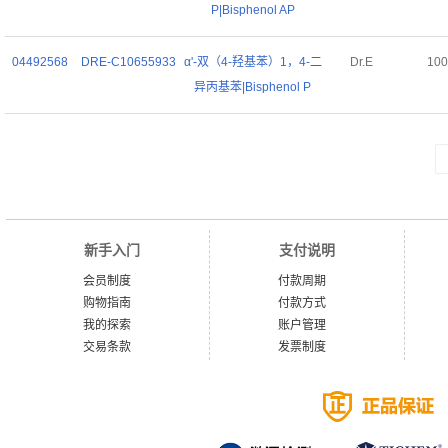
P|Bisphenol AP
04492568
DRE-C10655933
α'-双（4-羟基苯）1，4-二
Dr.E
10
异丙基苯|Bisphenol P
新手入门
支付说明
会员制度
付款周期
购物指南
付款方式
我的探索
账户管理
交易条款
发票制度