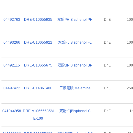
04492763
DRE-C10655935
双酚PH|Bisphenol PH
Dr.E
10
04493266
DRE-C10655922
双酚FL|Bisphenol FL
Dr.E
10
04492115
DRE-C10655675
双酚BP|Bisphenol BP
Dr.E
10
04497422
DRE-C14861400
三聚氰胺|Melamine
Dr.E
25
041044958
DRE-A10655685M
双酚 C|Bisphenol C
Dr.E
1
E-100