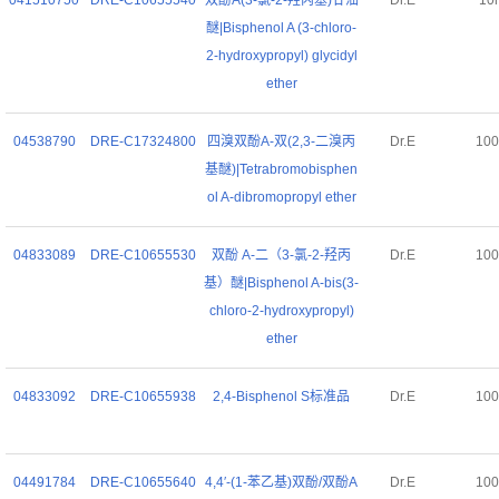
041510750
DRE-C10655540
双酚A(3-氯-2-羟丙基)甘油
Dr.E
10
醚|Bisphenol A (3-chloro-
2-hydroxypropyl) glycidyl
ether
04538790
DRE-C17324800
四溴双酚A-双(2,3-二溴丙
Dr.E
10
基醚)|Tetrabromobisphen
ol A-dibromopropyl ether
04833089
DRE-C10655530
双酚 A-二（3-氯-2-羟丙
Dr.E
10
基）醚|Bisphenol A-bis(3-
chloro-2-hydroxypropyl)
ether
04833092
DRE-C10655938
2,4-Bisphenol S标准品
Dr.E
10
04491784
DRE-C10655640
4,4′-(1-苯乙基)双酚/双酚A
Dr.E
10