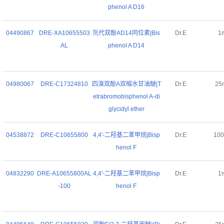
phenol A D16
04490867
DRE-XA10655503
氘代双酚AD14同位素|Bis
Dr.E
1
AL
phenol A D14
04980067
DRE-C17324810
四溴双酚A双缩水甘油醚|T
Dr.E
25
etrabromobisphenol A-di
glycidyl ether
04538872
DRE-C10655800
4,4'-二羟基二苯甲烷|Bisp
Dr.E
10
henol F
04832290
DRE-A10655800AL
4,4'-二羟基二苯甲烷|Bisp
Dr.E
1
-100
henol F