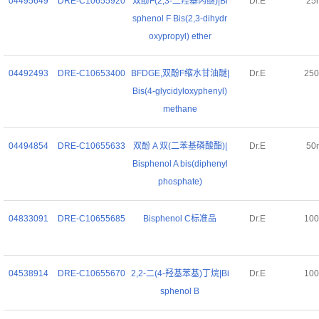
04495649
DRE-C10655920
双酚F(2,3-二羟基丙醚)|Bi
Dr.E
25
sphenol F Bis(2,3-dihydr
oxypropyl) ether
04492493
DRE-C10653400
BFDGE,双酚F缩水甘油醚|
Dr.E
25
Bis(4-glycidyloxyphenyl)
methane
04494854
DRE-C10655633
双酚 A 双(二苯基磷酸酯)|
Dr.E
50
Bisphenol A bis(diphenyl
phosphate)
04833091
DRE-C10655685
Bisphenol C标准品
Dr.E
10
04538914
DRE-C10655670
2,2-二(4-羟基苯基)丁烷|Bi
Dr.E
10
sphenol B