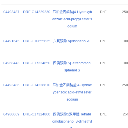
04493487
DRE-C14229230
尼泊金丙酯钠|4-Hydroxyb
Dr.E
25
enzoic acid-propyl ester s
odium
04491645
DRE-C10655635
六氟双酚 A|Bisphenol AF
Dr.E
10
04968443
DRE-C17324850
四溴双酚 S|Tetrabromobi
Dr.E
10
sphenol S
04493486
DRE-C14228810
尼泊金乙酯钠盐|4-Hydrox
Dr.E
25
ybenzoic acid-ethyl ester
sodium
04980069
DRE-C17324860
四溴双酚S双甲醚|Tetrabr
Dr.E
25
omobisphenol S-dimethyl