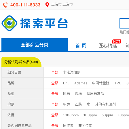
上海市
上海市
热门搜
HOT
全部商品分类
首 页
匠心精选
分析试剂·标准品(498)
细分目录
全部
非法添加剂
品牌
全部
Dr.E
Adamas
中国计量院
TRC
S
Witega
Chemservice
SDRM/山冶
LGC-Lo
类型
全部
固标
液标
基质标准品
FirstStandard/阿尔塔
PCL
Ristandard/锐标
溶剂
全部
甲醇
乙腈
水
其他有机溶剂
浓度
全部
1000ppm
100ppm
50ppm
10ppm
是否同位素产品
全部
同位素
非同位素