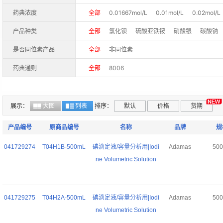
0.4mol/L
0.6mol/L
0.8mol/L
2.5mol/L
药典浓度
全部
0.01667mol/L
0.01mol/L
0.02mol/L
0.7mol/L
1.0mol/L
2.0mol/L
3.0mol/L
4
产品种类
全部
氯化钡
硫酸亚铁铵
硝酸银
碳酸钠
硝酸铋
邻苯二甲酸氢钾
烃铵盐
草酸钠
是否同位素产品
全部
非同位素
硫酸铈
碘酸钾
锌
氯化锌
硝酸铜
重铬
药典通则
全部
8006
乙酸锌
硫酸镍
碘化钾
高碘酸钠
氢氧化
展示：
大图
列表
排序：
默认
价格
货期
产品编号
原商品编号
名称
品牌
规
041729274
T04H1B-500mL
碘滴定液/容量分析用|Iodi
Adamas
50
ne Volumetric Solution
041729275
T04H2A-500mL
碘滴定液/容量分析用|Iodi
Adamas
50
ne Volumetric Solution