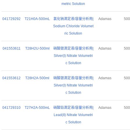
metric Solution
041729292
T21H0A-500mL
氯化钠滴定液/容量分析用|
Adamas
50
Sodium Chloride Volumet
ric Solution
041553611
T28H2U-500ml
硝酸银滴定液/容量分析用|
Adamas
50
Silver(I) Nitrate Volumetri
c Solution
041553612
T28H2A-500ml
硝酸银滴定液/容量分析用|
Adamas
50
Silver(I) Nitrate Volumetri
c Solution
041729310
T27H2A-500mL
硝酸铅滴定液/容量分析用|
Adamas
50
Lead(II) Nitrate Volumetri
c Solution