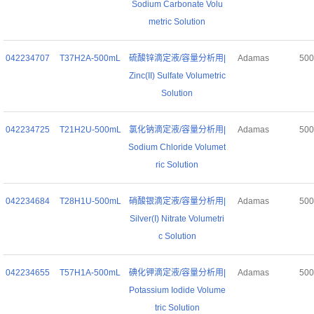
Sodium Carbonate Volu
metric Solution
042234707
T37H2A-500mL
硫酸锌滴定液/容量分析用|
Adamas
50
Zinc(II) Sulfate Volumetric
Solution
042234725
T21H2U-500mL
氯化钠滴定液/容量分析用|
Adamas
50
Sodium Chloride Volumet
ric Solution
042234684
T28H1U-500mL
硝酸银滴定液/容量分析用|
Adamas
50
Silver(I) Nitrate Volumetri
c Solution
042234655
T57H1A-500mL
碘化钾滴定液/容量分析用|
Adamas
50
Potassium Iodide Volume
tric Solution