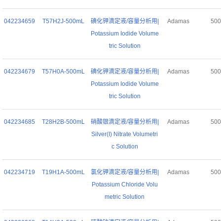
042234659
T57H2J-500mL
碘化钾滴定液/容量分析用|
Adamas
50
Potassium Iodide Volume
tric Solution
042234679
T57H0A-500mL
碘化钾滴定液/容量分析用|
Adamas
50
Potassium Iodide Volume
tric Solution
042234685
T28H2B-500mL
硝酸银滴定液/容量分析用|
Adamas
50
Silver(I) Nitrate Volumetri
c Solution
042234719
T19H1A-500mL
氯化钾滴定液/容量分析用|
Adamas
50
Potassium Chloride Volu
metric Solution