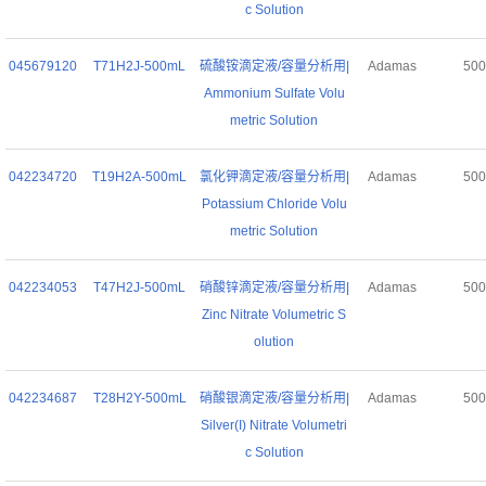
c Solution
045679120
T71H2J-500mL
硫酸铵滴定液/容量分析用|
Adamas
50
Ammonium Sulfate Volu
metric Solution
042234720
T19H2A-500mL
氯化钾滴定液/容量分析用|
Adamas
50
Potassium Chloride Volu
metric Solution
042234053
T47H2J-500mL
硝酸锌滴定液/容量分析用|
Adamas
50
Zinc Nitrate Volumetric S
olution
042234687
T28H2Y-500mL
硝酸银滴定液/容量分析用|
Adamas
50
Silver(I) Nitrate Volumetri
c Solution