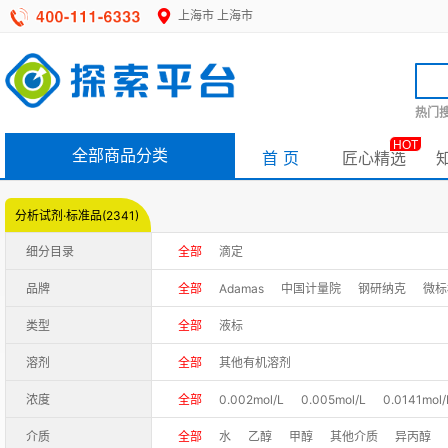
上海市
上海市
热门搜
HOT
全部商品分类
首 页
匠心精选
分析试剂·标准品(2341)
细分目录
全部
滴定
品牌
全部
Adamas
中国计量院
钢研纳克
微标
秦境
ANPEL
BWRM
Bepure
PCL
TM
类型
全部
液标
溶剂
全部
其他有机溶剂
浓度
全部
0.002mol/L
0.005mol/L
0.0141mol/
0.15mol/L
0.1mol/L
0.25mol/L
0.2mol/L
介质
全部
水
乙醇
甲醇
其他介质
异丙醇