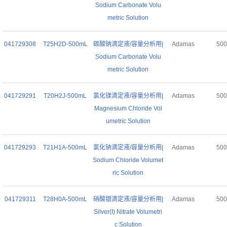
Sodium Carbonate Volu
metric Solution
041729308
T25H2D-500mL
碳酸钠滴定液/容量分析用|
Adamas
50
Sodium Carbonate Volu
metric Solution
041729291
T20H2J-500mL
氯化镁滴定液/容量分析用|
Adamas
50
Magnesium Chloride Vol
umetric Solution
041729293
T21H1A-500mL
氯化钠滴定液/容量分析用|
Adamas
50
Sodium Chloride Volumet
ric Solution
041729311
T28H0A-500mL
硝酸银滴定液/容量分析用|
Adamas
50
Silver(I) Nitrate Volumetri
c Solution