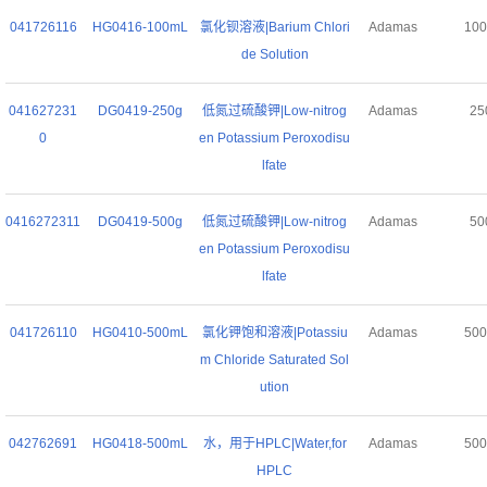
041726116
HG0416-100mL
氯化钡溶液|Barium Chlori
Adamas
10
de Solution
041627231
DG0419-250g
低氮过硫酸钾|Low-nitrog
Adamas
25
0
en Potassium Peroxodisu
lfate
0416272311
DG0419-500g
低氮过硫酸钾|Low-nitrog
Adamas
50
en Potassium Peroxodisu
lfate
041726110
HG0410-500mL
氯化钾饱和溶液|Potassiu
Adamas
50
m Chloride Saturated Sol
ution
042762691
HG0418-500mL
水，用于HPLC|Water,for
Adamas
50
HPLC