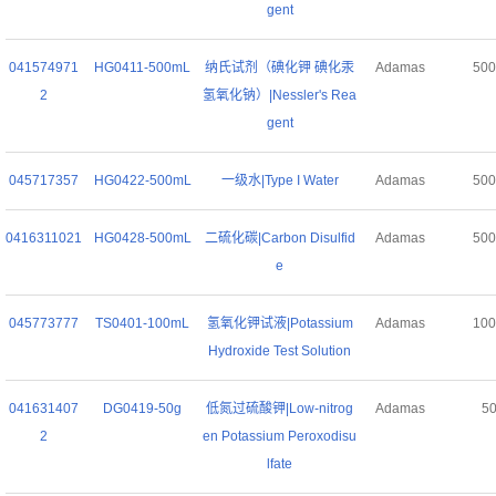
gent
041574971
HG0411-500mL
纳氏试剂（碘化钾 碘化汞
Adamas
50
2
氢氧化钠）|Nessler's Rea
gent
045717357
HG0422-500mL
一级水|Type I Water
Adamas
50
0416311021
HG0428-500mL
二硫化碳|Carbon Disulfid
Adamas
50
e
045773777
TS0401-100mL
氢氧化钾试液|Potassium
Adamas
10
Hydroxide Test Solution
041631407
DG0419-50g
低氮过硫酸钾|Low-nitrog
Adamas
5
2
en Potassium Peroxodisu
lfate