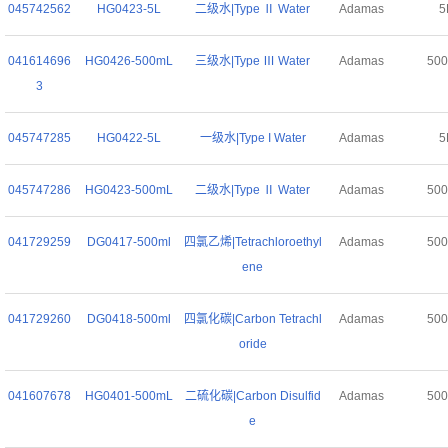
045742562
HG0423-5L
二级水|Type Ⅱ Water
Adamas
5
041614696
HG0426-500mL
三级水|Type Ⅲ Water
Adamas
50
3
045747285
HG0422-5L
一级水|Type I Water
Adamas
5
045747286
HG0423-500mL
二级水|Type Ⅱ Water
Adamas
50
041729259
DG0417-500ml
四氯乙烯|Tetrachloroethyl
Adamas
50
ene
041729260
DG0418-500ml
四氯化碳|Carbon Tetrachl
Adamas
50
oride
041607678
HG0401-500mL
二硫化碳|Carbon Disulfid
Adamas
50
e