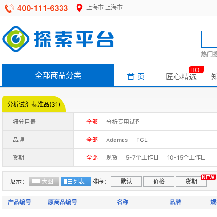
上海市
上海市
热门搜
HOT
全部商品分类
首 页
匠心精选
分析试剂·标准品(31)
细分目录
全部
分析专用试剂
品牌
全部
Adamas
PCL
货期
全部
现货
5-7个工作日
10-15个工作日
展示：
大图
列表
排序：
默认
价格
货期
产品编号
原商品编号
名称
品牌
规