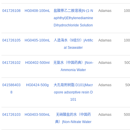
041726108
HG0408-100mL
盐酸萘乙二胺溶液|N-(1-N
Adamas
10
aphthyl)Ethylenediamine
Dihydrochloride Solution
041726105
HG0405-100mL
人造海水（9组分）|Artific
Adamas
10
al Seawater
041726102
HG0402-500ml
无氨水（中国药典）|Non-
Adamas
50
Ammonia Water
041586403
HG0424-500g
大孔吸附树脂 D101|Macr
Adamas
50
8
opore adsorptive resin D
101
041726103
HG0403-500mL
无硝酸盐的水（中国药
Adamas
50
典）|Non-Nitrate Water