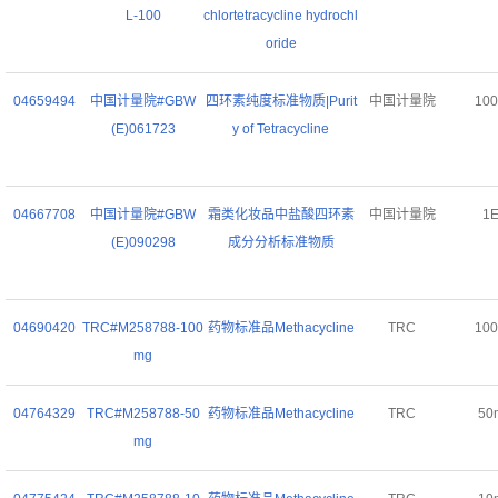
L-100
chlortetracycline hydrochl
oride
04659494
中国计量院#GBW
四环素纯度标准物质|Purit
中国计量院
10
(E)061723
y of Tetracycline
04667708
中国计量院#GBW
霜类化妆品中盐酸四环素
中国计量院
1
(E)090298
成分分析标准物质
04690420
TRC#M258788-100
药物标准品Methacycline
TRC
10
mg
04764329
TRC#M258788-50
药物标准品Methacycline
TRC
50
mg