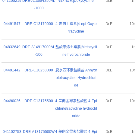
041205219
DRE-A13084250AL
强力霉素|Doxycycline
Dr.E
1
-1000
04491547
DRE-C13179000
4-差向土霉素|4-epi-Oxyte
Dr.E
10
tracycline
04832649
DRE-A14917000AL
盐酸甲烯土霉素|Metacycli
Dr.E
1
-100
ne hydrochloride
04491442
DRE-C10258000
脱水四环素盐酸盐|Anhydr
Dr.E
10
otetracycline Hydrochlori
de
04490026
DRE-C13175500
4-差向金霉素盐酸盐|4-Epi
Dr.E
10
chlortetracycline hydrochl
oride
041102753
DRE-A13175500W
4-差向金霉素盐酸盐|4-Epi
Dr.E
1