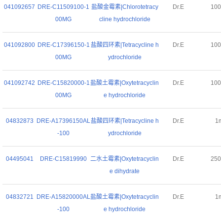
041092657
DRE-C11509100-1
盐酸金霉素|Chlorotetracy
Dr.E
10
00MG
cline hydrochloride
041092800
DRE-C17396150-1
盐酸四环素|Tetracycline h
Dr.E
10
00MG
ydrochloride
041092742
DRE-C15820000-1
盐酸土霉素|Oxytetracyclin
Dr.E
10
00MG
e hydrochloride
04832873
DRE-A17396150AL
盐酸四环素|Tetracycline h
Dr.E
1
-100
ydrochloride
04495041
DRE-C15819990
二水土霉素|Oxytetracyclin
Dr.E
25
e dihydrate
04832721
DRE-A15820000AL
盐酸土霉素|Oxytetracyclin
Dr.E
1
-100
e hydrochloride