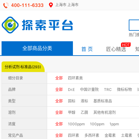
上海市
上海市
热门搜
HOT
全部商品分类
首 页
匠心精选
分析试剂·标准品(293)
细分目录
全部
四环素类
品牌
全部
Dr.E
中国计量院
TRC
微标标物
IsoReag
ZZSRM
中国农科院
希派
秦境
类型
全部
固标
液标
基质标准品
众创众睿
兽药所
坛墨质检
源叶
溶剂
全部
甲醇
乙腈
其他有机溶剂
浓度
全部
1000ppm
100ppm
1ppm
常见产品
全部
四环素
多西环素
金霉素
土霉素