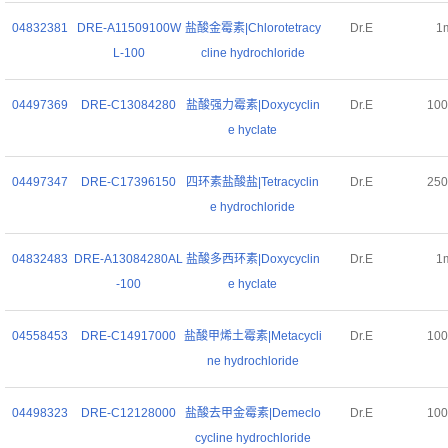
04832381
DRE-A11509100W
盐酸金霉素|Chlorotetracy
Dr.E
1
L-100
cline hydrochloride
04497369
DRE-C13084280
盐酸强力霉素|Doxycyclin
Dr.E
10
e hyclate
04497347
DRE-C17396150
四环素盐酸盐|Tetracyclin
Dr.E
25
e hydrochloride
04832483
DRE-A13084280AL
盐酸多西环素|Doxycyclin
Dr.E
1
-100
e hyclate
04558453
DRE-C14917000
盐酸甲烯土霉素|Metacycli
Dr.E
10
ne hydrochloride
04498323
DRE-C12128000
盐酸去甲金霉素|Demeclo
Dr.E
10
cycline hydrochloride