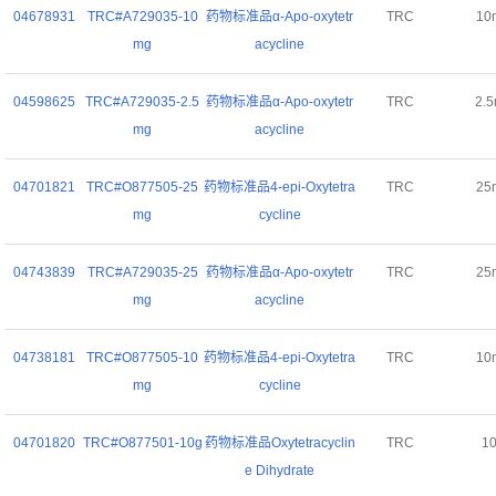
04678931
TRC#A729035-10
药物标准品α-Apo-oxytetr
TRC
10
mg
acycline
04598625
TRC#A729035-2.5
药物标准品α-Apo-oxytetr
TRC
2.
mg
acycline
04701821
TRC#O877505-25
药物标准品4-epi-Oxytetra
TRC
25
mg
cycline
04743839
TRC#A729035-25
药物标准品α-Apo-oxytetr
TRC
25
mg
acycline
04738181
TRC#O877505-10
药物标准品4-epi-Oxytetra
TRC
10
mg
cycline
04701820
TRC#O877501-10g
药物标准品Oxytetracyclin
TRC
1
e Dihydrate