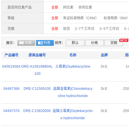
是否同位素产品
全部
同位素
非同位素
等级
全部
有证标准物质（CRM）
标准物质（RM
货期
全部
现货
2-7个工作日
3-5个工作日
5
50-60个工作日
期货
展示：
大图
列表
排序：
默认
价格
货期
产品编号
原商品编号
名称
品牌
规
045619364
DRE-A15819980AL
土霉素|Oxytetracycline
Dr.E
1
-100
04497366
DRE-C11509100
盐酸金霉素|Chlorotetracy
Dr.E
25
cline hydrochloride
04497370
DRE-C15820000
盐酸土霉素|Oxytetracyclin
Dr.E
25
e hydrochloride