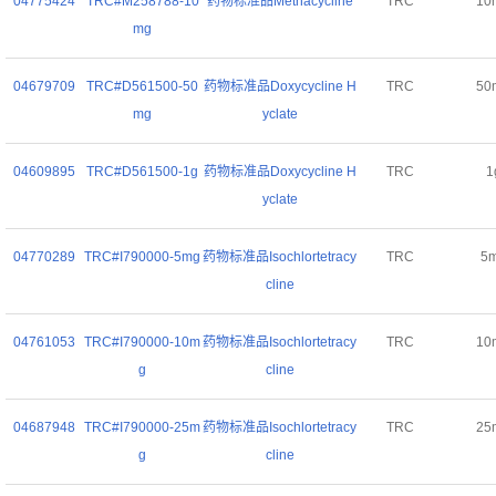
04775424
TRC#M258788-10
药物标准品Methacycline
TRC
10
mg
04679709
TRC#D561500-50
药物标准品Doxycycline H
TRC
50
mg
yclate
04609895
TRC#D561500-1g
药物标准品Doxycycline H
TRC
1
yclate
04770289
TRC#I790000-5mg
药物标准品Isochlortetracy
TRC
5
cline
04761053
TRC#I790000-10m
药物标准品Isochlortetracy
TRC
10
g
cline
04687948
TRC#I790000-25m
药物标准品Isochlortetracy
TRC
25
g
cline