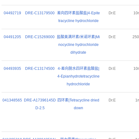
04492719
DRE-C13179500
差向四环素盐酸盐|4-Epite
Dr.E
10
tracycline hydrochloride
04491205
DRE-C15269000
盐酸美满环素/米诺环素|Mi
Dr.E
25
nocycline hydrochloride
dihydrate
04493935
DRE-C13174500
4-差向脱水四环素盐酸盐|
Dr.E
10
4-Epianhydrotetracycline
hydrochloride
041348565
DRE-A17396145D
四环素|Tetracycline dried
Dr.E
1
D-2.5
down