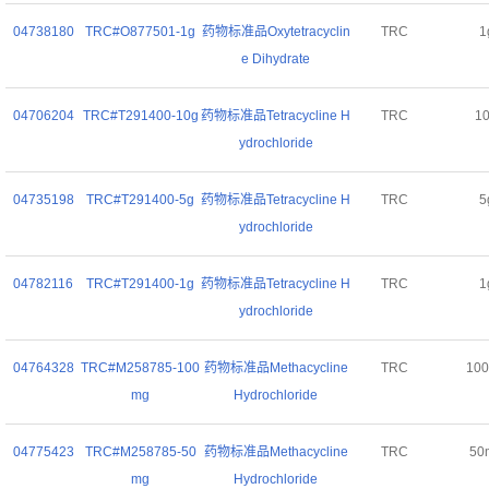
04738180
TRC#O877501-1g
药物标准品Oxytetracyclin
TRC
1
e Dihydrate
04706204
TRC#T291400-10g
药物标准品Tetracycline H
TRC
1
ydrochloride
04735198
TRC#T291400-5g
药物标准品Tetracycline H
TRC
5
ydrochloride
04782116
TRC#T291400-1g
药物标准品Tetracycline H
TRC
1
ydrochloride
04764328
TRC#M258785-100
药物标准品Methacycline
TRC
10
mg
Hydrochloride
04775423
TRC#M258785-50
药物标准品Methacycline
TRC
50
mg
Hydrochloride