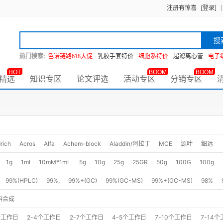
注册有惊喜
[登录]
搜
热门搜索:
色谱链路618大促
乳胶手套特价
细胞系特价
超滤离心管
电子
HOT
BOOM
BOOM
精选
知识专区
论文评选
活动专区
分销专区
rich
Acros
Alfa
Achem-block
Aladdin/阿拉丁
MCE
源叶
韶远
1g
1ml
10mM*1mL
5g
10g
25g
25GR
50g
100G
100g
5KG
10kg
25kg
1EA
5G
25G
25ML
10G
50G
100ML
S
99%(HPLC)
99%,
99%+(GC)
99%(GC-MS)
99%+(GC-MS)
98%
,
98%+
98%(GC-MS)
98%+(GC-MS)
97.0%(GC)
97%(GC)
97%(GC-
料合成
5%
10mM in DMSO
85.0%(NMR)
99.62%
97%
个工作日
2-4个工作日
2-7个工作日
4-5个工作日
7-10个工作日
7-14