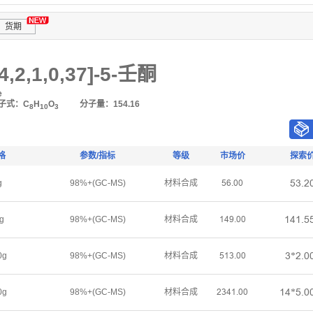
货期
2,1,0,37]-5-壬酮
e
子式：C
H
O
分子量：154.16
8
10
3
格
参数/指标
等级
市场价
探索
œŁŤſ
g
98%+(GC-MS)
材料合成
œƧŤřř
ǝȂǝŤœ
g
98%+(GC-MS)
材料合成
ǝȂůŤřř
Ł*ſŤř
0g
98%+(GC-MS)
材料合成
œǝŁŤřř
ǝȂ*œŤř
0g
98%+(GC-MS)
材料合成
ſŁȂǝŤřř