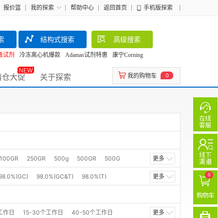
报价篮
我的探索
帮助中心
返回首页
手机版探索
索
结构式搜索
高级搜索
级试剂
冷冻离心机爆款
Adamas试剂特惠
康宁Corning
NEW
清仓大促
关于探索
我的购物车
0
100GR
250GR
500g
500GR
500G
更多
AMPLE
500ML
0
98.0%(GC)
98.0%(GC&T)
98.0%(T)
更多
MS),stabilized with HQ
96%
95%
个工作日
15-30个工作日
40-50个工作日
更多