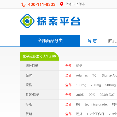
上海市
上海市
全部商品分类
首 页
匠心
化学试剂·生化试剂(216)
细分目录
全部
酯类
品牌
全部
Adamas
TCI
Sigma-Ald
规格
全部
100mg
250mg
500mg
10000g
2500g
1KG
2.5kg
参数/指标
全部
≥99%
99%
99.0%(GC)
98+%
98%(GC)
≥98%
98%+
等级
全部
RG
technicalgrade,
材
95.0%(GC)
90%
85%(GC)
8
货期
全部
现货
1-2个工作日
2-3