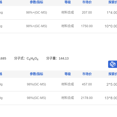
格
参数/指标
等级
市场价
探索
ǝ*ȂŤř
kg
98%+(GC-MS)
材料合成
ſřƚŤřř
ǝř*řŤř
kg
98%+(GC-MS)
材料合成
ǝƚœřŤřř
685
分子式：C
H
O
分子量：144.13
6
8
4
格
参数/指标
等级
市场价
探索
ſ*œŤř
0g
98%(GC-MS)
材料合成
ȂœƚŤřř
ǝŁ*ȬŤř
0g
98%(GC-MS)
材料合成
ſǝƚȬŤřř