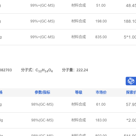
ȂȬŤȂ
g
99%+(GC-MS)
材料合成
œǝŤřř
ǝȬȬŤǝ
g
99%+(GC-MS)
材料合成
ǝůȬŤřř
œ*ǝŤř
g
99%+(GC-MS)
材料合成
ȬŁœŤřř
82703
分子式：C
H
O
分子量：222.24
12
14
4
格
参数/指标
等级
市场价
探索
œƚŤů
g
98%(GC-MS)
材料合成
ƧǝŤřř
*ſŤř
0g
98%(GC-MS)
材料合成
ǝȬŁŤřř