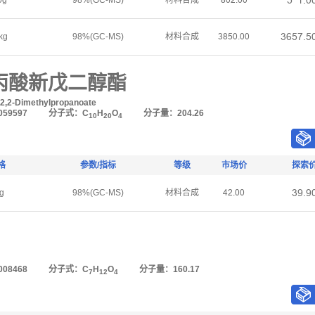
œ*ǝŤř
0g
98%(GC-MS)
材料合成
ȬřſŤřř
ŁƧœƚŤœ
kg
98%(GC-MS)
材料合成
ŁȬœřŤřř
羟基丙酸新戊二醇酯
-2,2-Dimethylpropanoate
59597
分子式：C
H
O
分子量：204.26
10
20
4
格
参数/指标
等级
市场价
探索
ŁůŤů
g
98%(GC-MS)
材料合成
ȂſŤřř
08468
分子式：C
H
O
分子量：160.17
7
12
4