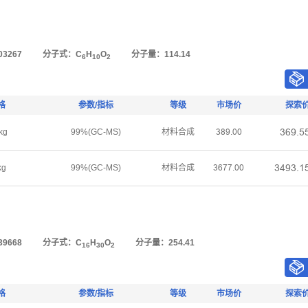
3267
分子式：C
H
O
分子量：114.14
6
10
2
格
参数/指标
等级
市场价
探索
ŁƧůŤœ
kg
99%(GC-MS)
材料合成
ŁȬůŤřř
ŁȂůŁŤǝ
kg
99%(GC-MS)
材料合成
ŁƧƚƚŤřř
9668
分子式：C
H
O
分子量：254.41
16
30
2
格
参数/指标
等级
市场价
探索