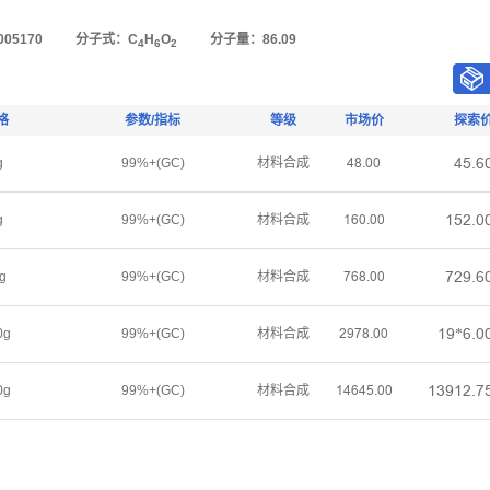
05170
分子式：C
H
O
分子量：86.09
4
6
2
格
参数/指标
等级
市场价
探索
ȂœŤƧ
g
99%+(GC)
材料合成
ȂȬŤřř
ǝœſŤř
g
99%+(GC)
材料合成
ǝƧřŤřř
ƚſůŤƧ
g
99%+(GC)
材料合成
ƚƧȬŤřř
ǝů*ƧŤř
0g
99%+(GC)
材料合成
ſůƚȬŤřř
ǝŁůǝſŤƚ
0g
99%+(GC)
材料合成
ǝȂƧȂœŤřř