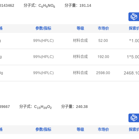
143462
分子式：C
H
NO
分子量：191.14
6
9
6
格
参数/指标
等级
市场价
探索
*ǝŤř
g
99%(HPLC)
材料合成
œſŤřř
ǝ*œŤř
g
99%(HPLC)
材料合成
ǝůſŤřř
ſȂƧȬŤǝ
0g
99%(HPLC)
材料合成
ſœůȬŤřř
9667
分子式：C
H
O
分子量：240.38
15
28
2
格
参数/指标
等级
市场价
探索