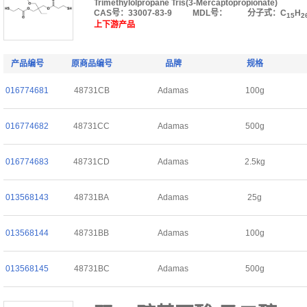
Trimethylolpropane Tris(3-Mercaptopropionate)
CAS号：33007-83-9
MDL号：
分子式：C
H
15
2
上下游产品
产品编号
原商品编号
品牌
规格
016774681
48731CB
Adamas
100g
016774682
48731CC
Adamas
500g
016774683
48731CD
Adamas
2.5kg
013568143
48731BA
Adamas
25g
013568144
48731BB
Adamas
100g
013568145
48731BC
Adamas
500g