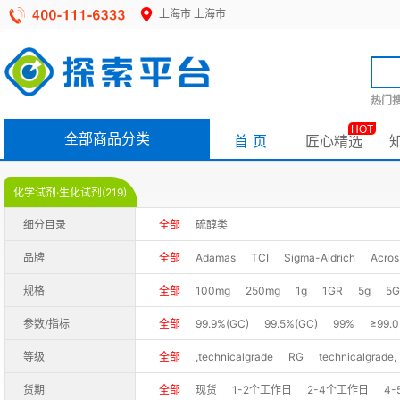
上海市
上海市
热门搜
HOT
全部商品分类
首 页
匠心精选
化学试剂·生化试剂(219)
细分目录
全部
硫醇类
品牌
全部
Adamas
TCI
Sigma-Aldrich
Acros
规格
全部
100mg
250mg
1g
1GR
5g
5G
500G
500ml
2.5kg
2.5L
10kg
1LT
参数/指标
全部
99.9%(GC)
99.5%(GC)
99%
≥99.0
98.0%(T)
≥98.0% (GC)
98+%
98%+
98
等级
全部
,technicalgrade
RG
technicalgrade,
97%+(GC-MS)
97%+,mixtures
96.0%(GC&T
货期
全部
现货
1-2个工作日
2-4个工作日
4