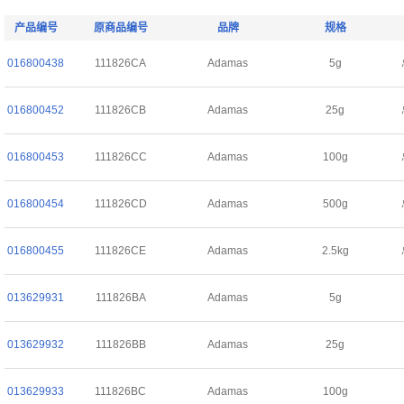
产品编号
原商品编号
品牌
规格
016800438
111826CA
Adamas
5g
016800452
111826CB
Adamas
25g
016800453
111826CC
Adamas
100g
016800454
111826CD
Adamas
500g
016800455
111826CE
Adamas
2.5kg
013629931
111826BA
Adamas
5g
013629932
111826BB
Adamas
25g
013629933
111826BC
Adamas
100g