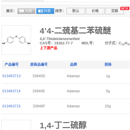
95%+(GC-MS)
94%
94%(GC-MS)
93.0%
70.0%(LC)
总酯含量95%+，三酯70%
97%
展示：
大图
列表
排序：
默认
价格
货期
4’4-二巯基二苯硫醚
4,4’-Thiobisbenzenethiol
CAS号：19362-77-7
MDL号：
分子式：C
H
12
1
上下游产品
产品编号
原商品编号
品牌
规格
013463713
33940D
Adamas
1g
013463714
33940E
Adamas
5g
013463715
33940F
Adamas
25g
1,4-丁二硫醇