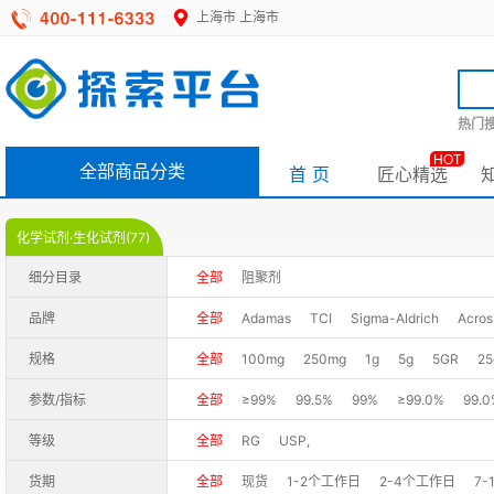
上海市
上海市
热门搜
HOT
全部商品分类
首 页
匠心精选
化学试剂·生化试剂(77)
细分目录
全部
阻聚剂
品牌
全部
Adamas
TCI
Sigma-Aldrich
Acros
规格
全部
100mg
250mg
1g
5g
5GR
25
2.5kg
25kg
1000g
5G
25G
参数/指标
全部
≥99%
99.5%
99%
≥99.0%
99.0
97.0%(LC)
97%(HPLC)
95%
99.0-100.5%
等级
全部
RG
USP,
货期
全部
现货
1-2个工作日
2-4个工作日
7