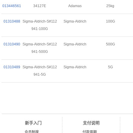
013446561
34127E
Adamas
25kg
01310488
Sigma-Aldrich-S#112
Sigma-Aldrich
100G
941-100G
01310490
Sigma-Aldrich-S#112
Sigma-Aldrich
500G
941-500G
01310489
Sigma-Aldrich-S#112
Sigma-Aldrich
5G
941-5G
新手入门
支付说明
会员制度
付款周期