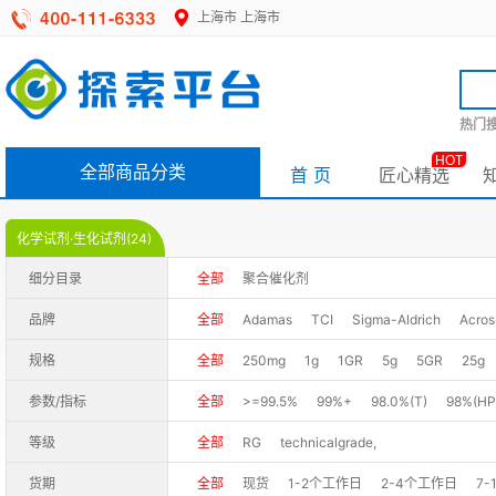
上海市
上海市
热门搜
HOT
全部商品分类
首 页
匠心精选
化学试剂·生化试剂(24)
细分目录
全部
聚合催化剂
品牌
全部
Adamas
TCI
Sigma-Aldrich
Acros
规格
全部
250mg
1g
1GR
5g
5GR
25g
参数/指标
全部
>=99.5%
99%+
98.0%(T)
98%(HP
等级
全部
RG
technicalgrade,
货期
全部
现货
1-2个工作日
2-4个工作日
7