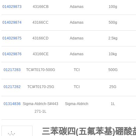
014029873
43166CB
Adamas
100g
014029874
43166CC
Adamas
500g
014029875
43166CD
Adamas
2.5kg
014029876
43166CE
Adamas
10kg
01217283
TCI#T0170-500G
TCI
500G
01217282
TCI#T0170-25G
TCI
25G
01314836
Sigma-Aldrich-S#443
Sigma-Aldrich
1L
271-1L
三苯碳四(五氟苯基)硼酸