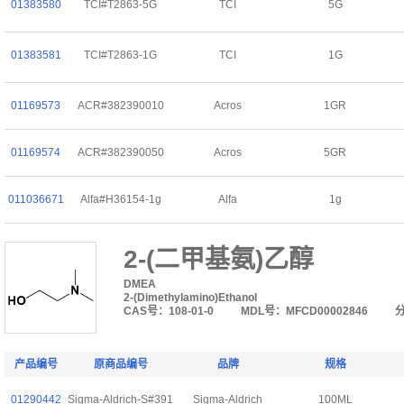
01383580
TCI#T2863-5G
TCI
5G
01383581
TCI#T2863-1G
TCI
1G
01169573
ACR#382390010
Acros
1GR
01169574
ACR#382390050
Acros
5GR
011036671
Alfa#H36154-1g
Alfa
1g
2-(二甲基氨)乙醇
DMEA
2-(Dimethylamino)Ethanol
CAS号：108-01-0
MDL号：MFCD00002846
产品编号
原商品编号
品牌
规格
01290442
Sigma-Aldrich-S#391
Sigma-Aldrich
100ML