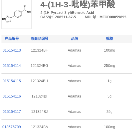
4-(1H-3-吡唑)苯甲酸
4-(1H-Pyrazol-3-yl)Benzoic Acid
CAS号：208511-67-5
MDL号：MFCD08059895
产品编号
原商品编号
品牌
规格
015154113
121324BF
Adamas
100mg
015154114
121324BG
Adamas
250mg
015154115
121324BH
Adamas
1g
015154116
121324BI
Adamas
5g
015154117
121324BJ
Adamas
25g
013576709
121324BA
Adamas
100mg