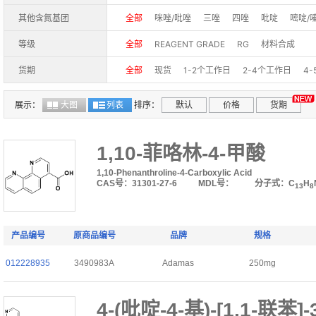
其他含氮基团
全部
咪唑/吡唑
三唑
四唑
吡啶
嘧啶/
等级
全部
REAGENT GRADE
RG
材料合成
货期
全部
现货
1-2个工作日
2-4个工作日
4
展示：
大图
列表
排序：
默认
价格
货期
1,10-菲咯林-4-甲酸
1,10-Phenanthroline-4-Carboxylic Acid
CAS号：31301-27-6
MDL号：
分子式：C
H
13
8
产品编号
原商品编号
品牌
规格
012228935
3490983A
Adamas
250mg
4-(吡啶-4-基)-[1,1-联苯]