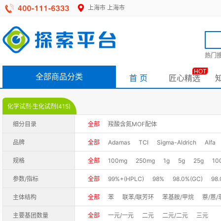
上海市
上海市
热门搜
HOT
全部商品分类
首 页
匠心精选
化学试剂·生化试剂(415)
细分目录
全部
羧酸含氮MOF配体
品牌
全部
Adamas
TCI
Sigma-Aldrich
Alfa
规格
全部
100mg
250mg
1g
5g
25g
10
参数/指标
全部
99%+(HPLC)
98%
98.0%(GC)
98
97%(HPLC)
97%+(HPLC)
97%(LC-MS)
9
主体结构
全部
苯
联苯/联芳环
苯基胺/甲烷
萘/蒽/
主要基团数量
全部
一元/一元
二元
二元/二元
三元