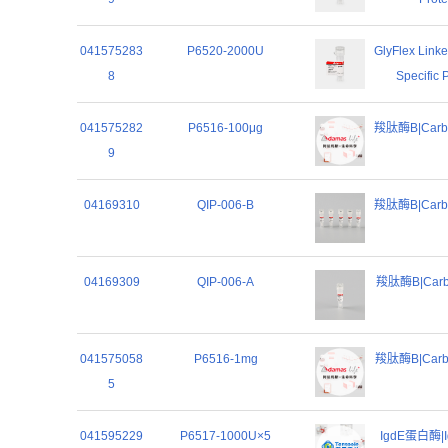
041575283
P6520-2000U
GlyFlex Link
8
Specific 
041575282
P6516-100μg
羧肽酶B|Carbox
9
04169310
QIP-006-B
羧肽酶B|Carbox
04169309
QIP-006-A
羧肽酶B|Carbox
041575058
P6516-1mg
羧肽酶B|Carbox
5
041595229
P6517-1000U×5
IgdE蛋白酶|Ig