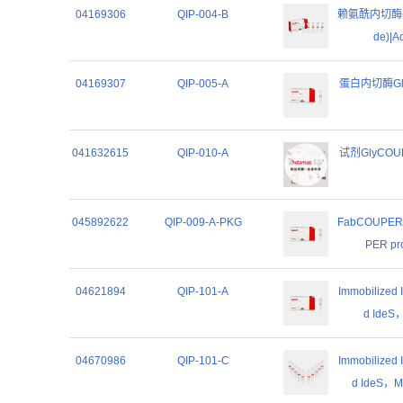
04169306
QIP-004-B
赖氨酰内切酶(测序
de)|A
04169307
QIP-005-A
蛋白内切酶Glu-
041632615
QIP-010-A
试剂GlyCOUPE
045892622
QIP-009-A-PKG
FabCOUPER
PER pro
04621894
QIP-101-A
Immobilized
d IdeS，
04670986
QIP-101-C
Immobilized
d IdeS，Mi