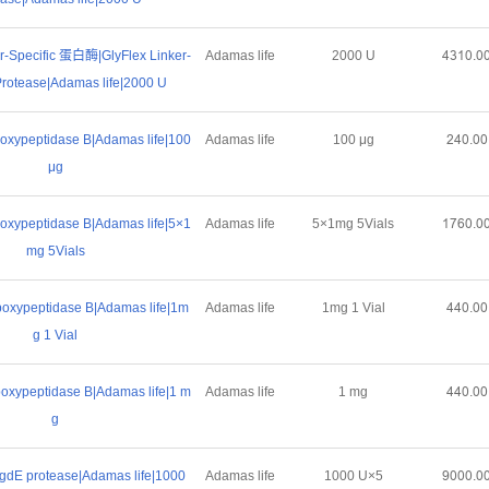
er-Specific 蛋白酶|GlyFlex Linker-
Adamas life
2000 U
ȦğȜŏŕŏ
Protease|Adamas life|2000 U
ypeptidase B|Adamas life|100
Adamas life
100 μg
ĤȦŏŕŏŏ
μg
ypeptidase B|Adamas life|5×1
Adamas life
5×1mg 5Vials
ȜǅĪŏŕŏ
mg 5Vials
ypeptidase B|Adamas life|1m
Adamas life
1mg 1 Vial
ȦȦŏŕŏŏ
g 1 Vial
ypeptidase B|Adamas life|1 m
Adamas life
1 mg
ȦȦŏŕŏŏ
g
dE protease|Adamas life|1000
Adamas life
1000 U×5
Žŏŏŏŕŏ