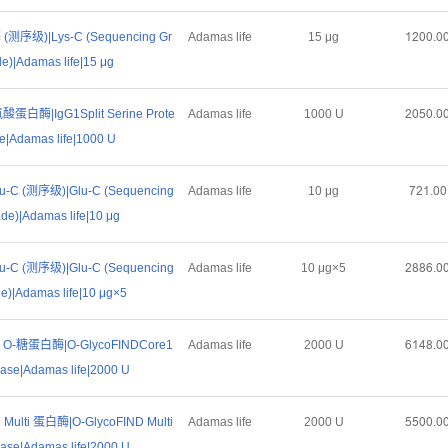
序级)|Lys-C (Sequencing Gr
Adamas life
15 μg
ȜĤŏŏŕŏ
e)|Adamas life|15 μg
氨酸蛋白酶|IgG1Split Serine Prote
Adamas life
1000 U
ĤŏŪŏŕŏ
e|Adamas life|1000 U
 (测序级)|Glu-C (Sequencing
Adamas life
10 μg
ǅĤȜŕŏŏ
de)|Adamas life|10 μg
 (测序级)|Glu-C (Sequencing
Adamas life
10 μg×5
ĤȤȤĪŕŏ
e)|Adamas life|10 μg×5
D O-糖蛋白酶|O-GlycoFINDCore1
Adamas life
2000 U
ĪȜȦȤŕŏ
ease|Adamas life|2000 U
 Multi 蛋白酶|O-GlycoFIND Multi
Adamas life
2000 U
ŪŪŏŏŕŏ
ease|Adamas life|2000 U