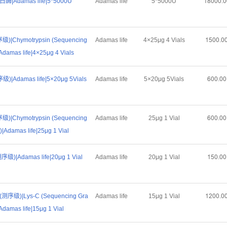
白酶|Adamas life|5*5000U
Adamas life
5*5000U
ȜȤŏŏŏŕŏ
|Chymotrypsin (Sequencing
Adamas life
4×25μg 4 Vials
ȜŪŏŏŕŏ
Adamas life|4×25μg 4 Vials
Adamas life|5×20μg 5Vials
Adamas life
5×20μg 5Vials
Īŏŏŕŏŏ
|Chymotrypsin (Sequencing
Adamas life
25μg 1 Vial
Īŏŏŕŏŏ
|Adamas life|25μg 1 Vial
|Adamas life|20μg 1 Vial
Adamas life
20μg 1 Vial
ȜŪŏŕŏŏ
级)|Lys-C (Sequencing Gra
Adamas life
15μg 1 Vial
ȜĤŏŏŕŏ
Adamas life|15μg 1 Vial