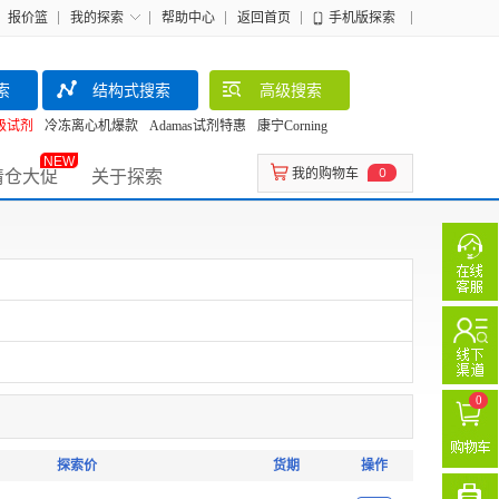
报价篮
我的探索
帮助中心
返回首页
手机版探索
索
结构式搜索
高级搜索
级试剂
冷冻离心机爆款
Adamas试剂特惠
康宁Corning
NEW
清仓大促
关于探索
我的购物车
0
0
探索价
货期
操作