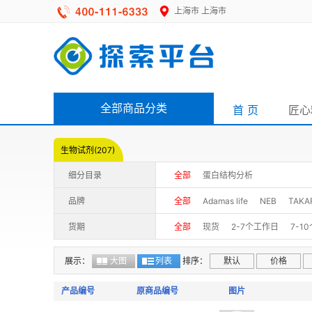
上海市
上海市
全部商品分类
首 页
匠心
生物试剂(207)
细分目录
全部
蛋白结构分析
品牌
全部
Adamas life
NEB
TAKA
货期
全部
现货
2-7个工作日
7-1
展示：
大图
列表
排序：
默认
价格
产品编号
原商品编号
图片