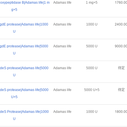
ypeptidase B|Adamas life|1 m
Adamas life
1 mg×5
ȜǅĪŏŕŏ
g×5
dE protease|Adamas life|1000
Adamas life
1000 U
ĤȦŏŏŕŏ
U
dE protease|Adamas life|5000
Adamas life
5000 U
Žŏŏŏŕŏ
U
eS protease|Adamas life|5000
Adamas life
5000 U
待定
U
eS protease|Adamas life|5000
Adamas life
5000 U×5
待定
U×5
eS Protease|Adamas life|1000
Adamas life
1000 U
ȜȤŏŏŕŏ
U