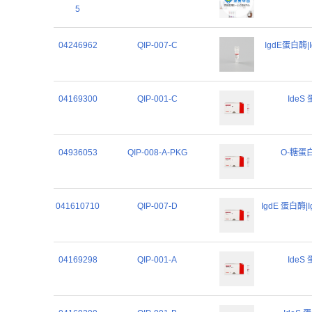
5
04246962
QIP-007-C
IgdE蛋白酶|Ig
04169300
QIP-001-C
IdeS 
04936053
QIP-008-A-PKG
O-糖蛋白酶
041610710
QIP-007-D
IgdE 蛋白酶|Ig
04169298
QIP-001-A
IdeS 