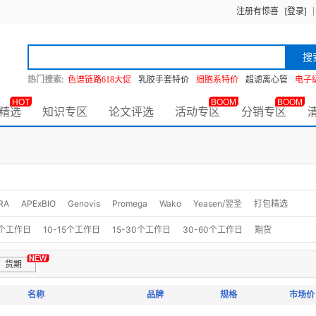
注册有惊喜
[登录]
搜
热门搜索:
色谱链路618大促
乳胶手套特价
细胞系特价
超滤离心管
电子
HOT
BOOM
BOOM
精选
知识专区
论文评选
活动专区
分销专区
RA
APExBIO
Genovis
Promega
Wako
Yeasen/翌圣
打包精选
0个工作日
10-15个工作日
15-30个工作日
30-60个工作日
期货
货期
名称
品牌
规格
市场价