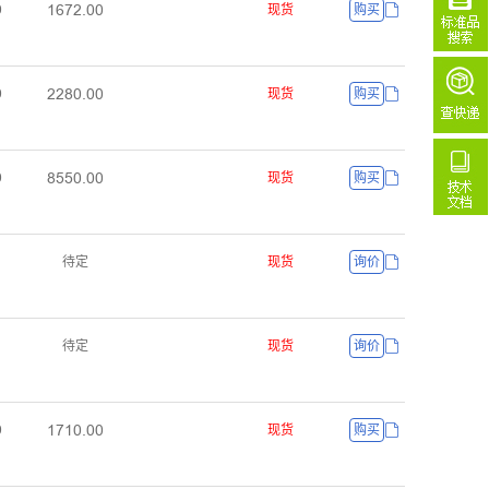
ȜĪǅĤŕŏŏ
ŏ
现货
购买
ĤĤȤŏŕŏŏ
ŏ
现货
购买
ȤŪŪŏŕŏŏ
ŏ
现货
购买
待定
现货
询价
待定
现货
询价
ȜǅȜŏŕŏŏ
ŏ
现货
购买