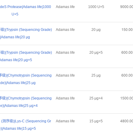
eS Protease|Adamas life|1000
Adamas life
1000 U×5
Žŏŏŏŕŏ
U×5
Trypsin (Sequencing Grade)
Adamas life
20 μg
ȜŪŏŕŏŏ
|Adamas life|20 μg
Trypsin (Sequencing Grade)
Adamas life
20 μg×5
Īŏŏŕŏŏ
Adamas life|20 μg×5
|Chymotrypsin (Sequencing
Adamas life
25 μg
Īŏŏŕŏŏ
de)|Adamas life|25 μg
|Chymotrypsin (Sequencing
Adamas life
25 μg×4
ȜŪŏŏŕŏ
e)|Adamas life|25 μg×4
序级)|Lys-C (Sequencing Gr
Adamas life
15 μg×5
ȦȤŏŏŕŏ
)|Adamas life|15 μg×5