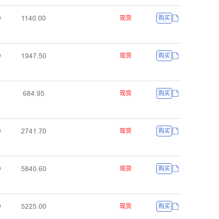
ȜȜȦŏŕŏŏ
ŏ
现货
购买
ȜŽȦǅŕŪŏ
ŏ
现货
购买
ĪȤȦŕŽŪ
现货
购买
ĤǅȦȜŕǅŏ
ŏ
现货
购买
ŪȤȦŏŕĪŏ
ŏ
现货
购买
ŪĤĤŪŕŏŏ
ŏ
现货
购买