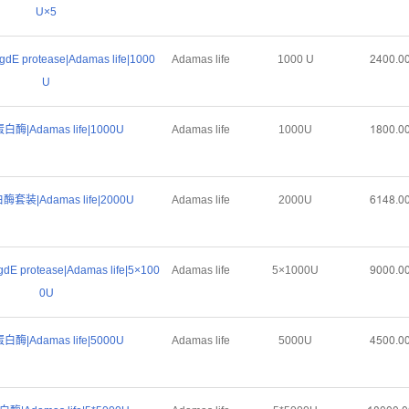
U×5
dE protease|Adamas life|1000
Adamas life
1000 U
ĤȦŏŏŕŏ
U
蛋白酶|Adamas life|1000U
Adamas life
1000U
ȜȤŏŏŕŏ
套装|Adamas life|2000U
Adamas life
2000U
ĪȜȦȤŕŏ
dE protease|Adamas life|5×100
Adamas life
5×1000U
Žŏŏŏŕŏ
0U
蛋白酶|Adamas life|5000U
Adamas life
5000U
ȦŪŏŏŕŏ