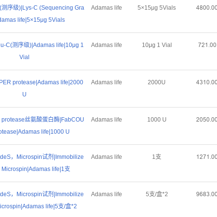
级)|Lys-C (Sequencing Gra
Adamas life
5×15μg 5Vials
ȦȤŏŏŕŏ
damas life|5×15μg 5Vials
C(测序级)|Adamas life|10μg 1
Adamas life
10μg 1 Vial
ǅĤȜŕŏŏ
Vial
R protease|Adamas life|2000
Adamas life
2000U
ȦğȜŏŕŏ
U
 protease丝氨酸蛋白酶|FabCOU
Adamas life
1000 U
ĤŏŪŏŕŏ
tease|Adamas life|1000 U
 IdeS，Microspin试剂|Immobilize
Adamas life
1支
ȜĤǅȜŕŏ
Microspin|Adamas life|1支
 IdeS，Microspin试剂|Immobilize
Adamas life
5支/盒*2
ŽĪȤğŕŏ
crospin|Adamas life|5支/盒*2