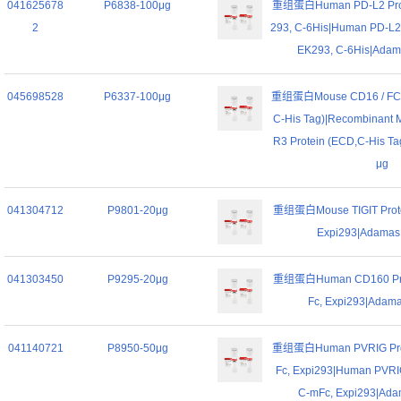
041625678
P6838-100μg
重组蛋白Human PD-L2 Prot
2
293, C-6His|Human PD-L2 
EK293, C-6His|Adama
045698528
P6337-100μg
重组蛋白Mouse CD16 / FCGR
C-His Tag)|Recombinant
R3 Protein (ECD,C-His Ta
μg
041304712
P9801-20μg
重组蛋白Mouse TIGIT Protei
Expi293|Adamas l
041303450
P9295-20μg
重组蛋白Human CD160 Prot
Fc, Expi293|Adamas
041140721
P8950-50μg
重组蛋白Human PVRIG Prot
Fc, Expi293|Human PVRIG
C-mFc, Expi293|Adam