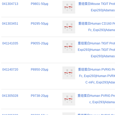
041304713
P9801-50μg
重组蛋白Mouse TIGIT Protei
Expi293|Adamas l
041303451
P9295-50μg
重组蛋白Human CD160 Prot
Fc, Expi293|Adamas
041141035
P9055-20μg
重组蛋白Human TIGIT Protei
Expi293|Human TIGIT Prot
Expi293|Adamas l
041140720
P8950-20μg
重组蛋白Human PVRIG Prot
Fc, Expi293|Human PVRIG
C-mFc, Expi293|Adam
041305028
P9738-20μg
重组蛋白Human PVRIG Prote
c, Expi293|Adamas