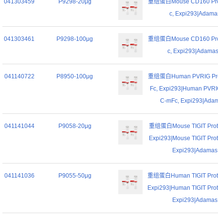
041303459
P9298-20μg
重组蛋白Mouse CD160 Prote
c, Expi293|Adamas
041303461
P9298-100μg
重组蛋白Mouse CD160 Prote
c, Expi293|Adamas 
041140722
P8950-100μg
重组蛋白Human PVRIG Prot
Fc, Expi293|Human PVRIG
C-mFc, Expi293|Adama
041141044
P9058-20μg
重组蛋白Mouse TIGIT Protei
Expi293|Mouse TIGIT Prot
Expi293|Adamas l
041141036
P9055-50μg
重组蛋白Human TIGIT Protei
Expi293|Human TIGIT Prot
Expi293|Adamas l