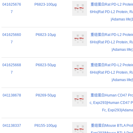
041625676
P6823-100μg
重组蛋白Rat PD-L2 Protein,
7
6His|Rat PD-L2 Protein, R
|Adamas life|
041625660
P6823-10μg
重组蛋白Rat PD-L2 Protein,
7
6His|Rat PD-L2 Protein, R
|Adamas life
041625668
P6823-50μg
重组蛋白Rat PD-L2 Protein,
7
6His|Rat PD-L2 Protein, R
|Adamas life
041138678
P8269-50μg
重组蛋白Human CD47 Prote
c, Expi293|Human CD47 Pr
Fc, Expi293|Adamas
041138337
P8155-100μg
重组蛋白Mouse BTLA Protei