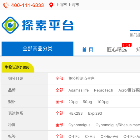
上海市
上海市
热门搜
HOT
全部商品分类
首 页
匠心精选
生物试剂(1986)
细分目录
全部
免疫检测点蛋白
品牌
全部
Adamas life
PeproTech
Acro/百普
规格
全部
20μg
50μg
100μg
表达体系
全部
HEK293
Expi293
种属
全部
Cynomolgus
Cynomolgus/Rhesus ma
标签
全部
C-hFc
C-His
C-His-Avi
C-hFc-Av