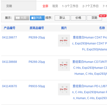
货期
全部
现货
1-3个工作日
2-7个工作日
7
展示：
大图
列表
排序：
默认
价格
货期
产品编号
原商品编号
图片
名称
041138677
P8269-20μg
重组蛋白Human CD47 Prote
c, Expi293|Human CD47 Pr
Fc, Expi293|Adamas
041138668
P8266-20μg
重组蛋白Human CD73/NT5E 
C-His, Expi293|Human CD
Human, C-His, Expi293|A
041140670
P8933-50μg
重组蛋白Human PD-L1/B7-H
n, C-His, Expi293|Human 
n, Human, C-His, Expi293