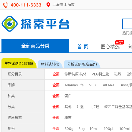
上海市
上海市
热门搜
HOT
全部商品分类
首 页
匠心精选
生物试剂(126765)
材料试剂(1)
分析试剂·标准品(1)
细分目录
全部
诊断抗原·抗体
PEG衍生物
磁珠
微
品牌
全部
Adamas life
NEB
TAKARA
Bioss
BestBio/贝博生物
CTrueBlue/菁传世
EACI
种类
全部
蛋白
UE landy/优逸兰迪（原Axygen）
emerther/
分类
全部
其他
吐温
曲拉通
聚乙二醇壬基苯
Beyotime/碧云天
COINVENT/可英维
CST
物质形态
全部
粉末
Fubio/复百澳
Invitrogen
InvivoGen
KeyG
规格
全部
500g
5μg
10mL
100μL
100mL
Solarbio/索莱宝
SparkJade/思科捷
Spherot