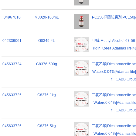
04967810
M8020-100mL
PC150抑菌防腐剂|PC150|Ad
042339061
G8349-4L
甲醇|Methyl Alcohol|67-56
rigin Korea|Adamas life|4
045633724
G8376-500g
二氯乙酸|Dichloroacetic aci
Water≤0.04%|Adamas life|
r：CABB Grou
045633725
G8376-1kg
二氯乙酸|Dichloroacetic aci
Water≤0.04%|Adamas life
r：CABB Grou
045633726
G8376-5kg
二氯乙酸|Dichloroacetic aci
Water≤0.04%|Adamas life