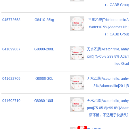
r：CABB Grou
045772658
G8410-25kg
三氯乙酸|Trichloroacetic A
Water≤0.5%|Adamas life|
r：CABB Grou
041099087
G8080-200L
无水乙腈|Acetonitrile, anhyd
pm)|75-05-8|≥99.8%|Adama
ligo Gra
041622709
G8080-20L
无水乙腈|Acetonitrile, anhyd
8%|Adamas life|20 L|B
041602710
G8080-100L
无水乙腈|Acetonitrile, anhyd
pm)|75-05-8|≥99.8%|Ada
循环桶，不适用于快接头）|Bio