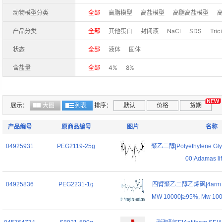
50mL
200mg
250mg
250g
500mg
动物模型分类
全部
高脂模型
高盐模型
高脂高盐模型
100T
100mg
2kg
1MU
5MU
10MU
产品分类
全部
其他蛋白
封闭液
NaCl
SDS
Tric
细胞凋亡
酶抑制剂
核苷
遗传霉素
PIPES
状态
全部
液体
固体
EDTA
衣霉素
细胞周期
EGTA
蛋白变性
含盐量
全部
4%
8%
巨噬细胞清除
赤霉素
强力霉素
博莱霉素
万古霉素
CsCl
环丙沙星
免疫抑制
生物
展示：
大图
列表
蔗糖
排序：
植物组织培养
默认
甘露醇
价格
信号通路
货期
有
植物组培抗菌剂
多粘菌素
双丙氨膦
特美汀
产品编号
原商品编号
图片
名称
PEG 20000
04925931
PEG2119-25g
聚乙二醇|Polyethylene Gly
00|Adamas li
04925836
PEG2231-1g
四臂聚乙二醇乙烯砜|4arm PEG
MW 10000|≥95%, Mw 1000