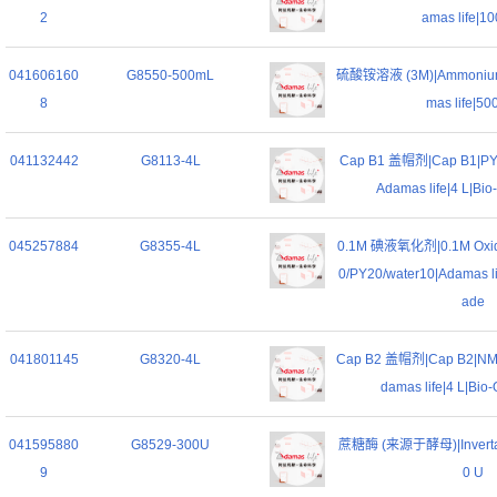
2
amas life|1
041606160
G8550-500mL
硫酸铵溶液 (3M)|Ammonium S
8
mas life|50
041132442
G8113-4L
Cap B1 盖帽剂|Cap B1|PY
Adamas life|4 L|Bio
045257884
G8355-4L
0.1M 碘液氧化剂|0.1M Oxidiz
0/PY20/water10|Adamas lif
ade
041801145
G8320-4L
Cap B2 盖帽剂|Cap B2|NMI
damas life|4 L|Bio
041595880
G8529-300U
蔗糖酶 (来源于酵母)|Invertase
9
0 U