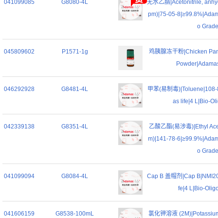
041099085
G8080-4L
无水乙腈|Acetonitrile, anhyd
pm)|75-05-8|≥99.8%|Adamas
o Grad
045809602
P1571-1g
鸡胰腺冻干粉|Chicken Pancr
Powder|Adamas 
046292928
G8481-4L
甲苯(易制毒)|Toluene|108-8
as life|4 L|Bio-O
042339138
G8351-4L
乙酸乙酯(易涉毒)|Ethyl Aceta
m)|141-78-6|≥99.9%|Adamas
o Grad
041099094
G8084-4L
Cap B 盖帽剂|Cap B|NMI20
fe|4 L|Bio-Oli
041606159
G8538-100mL
氯化钾溶液 (2M)|Potassium 