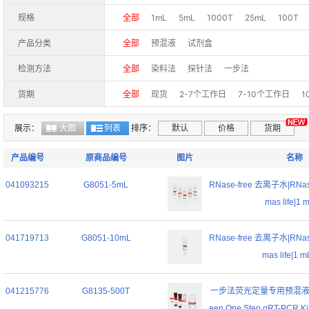
规格
全部
1mL
5mL
1000T
25mL
100T
产品分类
全部
预混液
试剂盒
检测方法
全部
染料法
探针法
一步法
货期
全部
现货
2-7个工作日
7-10个工作日
1
展示：
大图
列表
排序：
默认
价格
货期
产品编号
原商品编号
图片
名称
041093215
G8051-5mL
RNase-free 去离子水|RNase
mas life|1 
041719713
G8051-10mL
RNase-free 去离子水|RNase
mas life|1 
041215776
G8135-500T
一步法荧光定量专用预混液 (染
een One Step qRT-PCR Kit