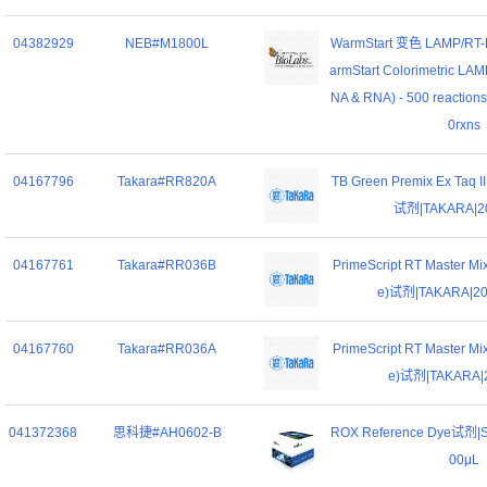
04382929
NEB#M1800L
WarmStart 变色 LAMP/R
armStart Colorimetric LAM
NA & RNA) - 500 reactions
0rxns
04167796
Takara#RR820A
TB Green Premix Ex Taq II
试剂|TAKARA|20
04167761
Takara#RR036B
PrimeScript RT Master Mix
e)试剂|TAKARA|200
04167760
Takara#RR036A
PrimeScript RT Master Mix
e)试剂|TAKARA|2
041372368
思科捷#AH0602-B
ROX Reference Dye试剂|
00μL