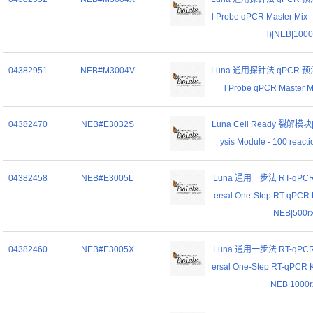
l Probe qPCR Master Mix -
l)|NEB|1000
04382951
NEB#M3004V
Luna 通用探针法 qPCR 预混液
l Probe qPCR Master M
04382470
NEB#E3032S
Luna Cell Ready 裂解模块|L
ysis Module - 100 react
04382458
NEB#E3005L
Luna 通用一步法 RT-qPCR
ersal One-Step RT-qPCR Ki
NEB|500r
04382460
NEB#E3005X
Luna 通用一步法 RT-qPCR
ersal One-Step RT-qPCR Ki
NEB|1000r