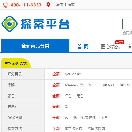
上海市
上海市
热门搜
HOT
全部商品分类
首 页
匠心精选
生物试剂(772)
细分目录
全部
qPCR Mix
品牌
全部
Adamas life
NEB
TAKARA
BIORI
Cwbio/康为世纪
GenStar/康润
Invitrogen
颜色
全部
红色
无色
SparkJade/思科捷
TIANGEN/天根
Vazyme
热启动
全部
是
ROX含量
全部
高
低
独立包装
不含
修饰方法
全部
化学法修饰
抗体法修饰