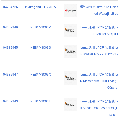
04234736
Invitrogen#10977015
超纯蒸馏水UltraPure DNase/
illed Water|Invit
04382946
NEB#M3003V
Luna 通用 qPCR 预混液|Lun
R Master Mix|NE
04382945
NEB#M3003S
Luna 通用 qPCR 预混液|Lun
R Master Mix - 200 rxn (2
s
04382947
NEB#M3003X
Luna 通用 qPCR 预混液|Lun
R Master Mix - 1000 rxn (
00rxns
04382943
NEB#M3003E
Luna 通用 qPCR 预混液|Lun
R Master Mix - 2500 rxn (
rxns