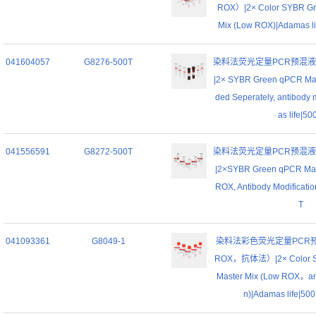
ROX）|2× Color SYBR Gr
Mix (Low ROX)|Adamas lif
041604057
G8276-500T
染料法荧光定量PCR预混液 (
|2× SYBR Green qPCR Mast
ded Seperately, antibody 
as life|50
041556591
G8272-500T
染料法荧光定量PCR预混液 (
|2×SYBR Green qPCR Mast
ROX, Antibody Modificatio
T
041093361
G8049-1
染料法彩色荧光定量PCR
ROX，抗体法）|2× Color S
Master Mix (Low ROX，ant
n)|Adamas life|500