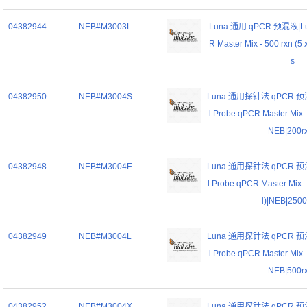
04382944
NEB#M3003L
Luna 通用 qPCR 预混液|Lun
R Master Mix - 500 rxn (5
s
04382950
NEB#M3004S
Luna 通用探针法 qPCR 预混液
l Probe qPCR Master Mix - 
NEB|200r
04382948
NEB#M3004E
Luna 通用探针法 qPCR 预混液
l Probe qPCR Master Mix -
l)|NEB|2500
04382949
NEB#M3004L
Luna 通用探针法 qPCR 预混液
l Probe qPCR Master Mix - 
NEB|500r
04382952
NEB#M3004X
Luna 通用探针法 qPCR 预混液