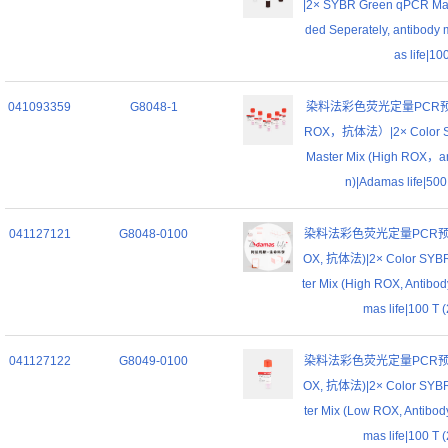
|2× SYBR Green qPCR Mast
ded Seperately, antibody 
as life|10
041093359
G8048-1
染料法彩色荧光定量PCR
ROX，抗体法）|2× Color S
Master Mix (High ROX，ant
n)|Adamas life|500
041127121
G8048-0100
染料法彩色荧光定量PCR预
OX, 抗体法)|2× Color SYB
ter Mix (High ROX, Antibod
mas life|100 T (
041127122
G8049-0100
染料法彩色荧光定量PCR预
OX, 抗体法)|2× Color SYB
ter Mix (Low ROX, Antibod
mas life|100 T (