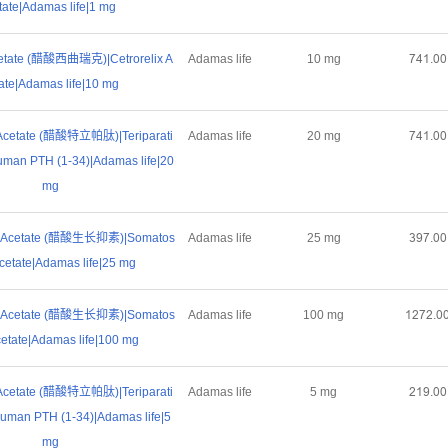
tate|Adamas life|1 mg
Acetate (醋酸西曲瑞克)|Cetrorelix A
Adamas life
10 mg
ƚȂǝŤřř
ate|Adamas life|10 mg
e Acetate (醋酸特立帕肽)|Teriparati
Adamas life
20 mg
ƚȂǝŤřř
uman PTH (1-34)|Adamas life|20
mg
in Acetate (醋酸生长抑素)|Somatos
Adamas life
25 mg
ŁůƚŤřř
Acetate|Adamas life|25 mg
in Acetate (醋酸生长抑素)|Somatos
Adamas life
100 mg
ǝſƚſŤř
Acetate|Adamas life|100 mg
e Acetate (醋酸特立帕肽)|Teriparati
Adamas life
5 mg
ſǝůŤřř
Human PTH (1-34)|Adamas life|5
mg