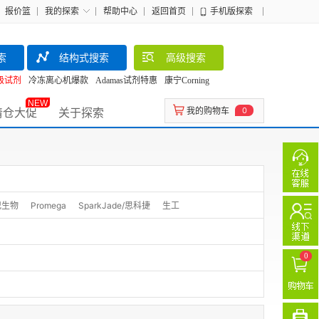
报价篮
我的探索
帮助中心
返回首页
手机版探索
索
结构式搜索
高级搜索
级试剂
冷冻离心机爆款
Adamas试剂特惠
康宁Corning
NEW
清仓大促
关于探索
我的购物车
0
李记生物
Promega
SparkJade/思科捷
生工
0