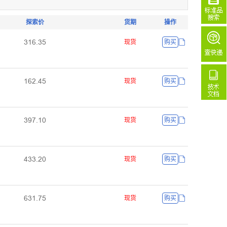
探索价
货期
操作
ŁǝƧŤŁœ
现货
购买
ǝƧſŤȂœ
现货
购买
ŁůƚŤǝř
现货
购买
ȂŁŁŤſř
现货
购买
ƧŁǝŤƚœ
现货
购买