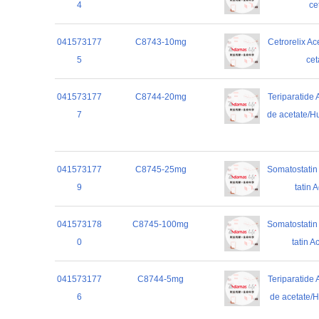
4
ce
041573177
C8743-10mg
Cetrorelix 
5
cet
041573177
C8744-20mg
Teriparatid
7
de acetate/H
041573177
C8745-25mg
Somatostat
9
tatin 
041573178
C8745-100mg
Somatostat
0
tatin 
041573177
C8744-5mg
Teriparatid
6
de acetate/