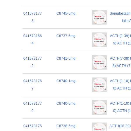
041573177
C8745-5mg
Somatostat
8
tatin
041573166
C8737-5mg
ACTH(1-39
4
9)|ACTH (1
041573177
C8741-5mg
ACTH(7-38
2
8)|ACTH (7
041573176
C8740-1mg
ACTH(1-10
9
0)|ACTH (1
041573177
C8740-5mg
ACTH(1-10
0
0)|ACTH (1
041573176
C8738-5mg
ACTH(18-3