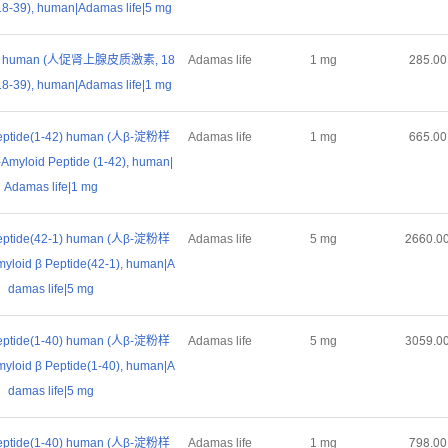
18-39), human|Adamas life|5 mg
9) human (人促肾上腺皮质激素, 18
Adamas life
1 mg
ſȬœŤřř
18-39), human|Adamas life|1 mg
Peptide(1-42) human (人β-淀粉样
Adamas life
1 mg
ƧƧœŤřř
Amyloid Peptide (1-42), human|
Adamas life|1 mg
Peptide(42-1) human (人β-淀粉样
Adamas life
5 mg
ſƧƧřŤř
yloid β Peptide(42-1), human|A
damas life|5 mg
Peptide(1-40) human (人β-淀粉样
Adamas life
5 mg
ŁřœůŤř
yloid β Peptide(1-40), human|A
damas life|5 mg
Peptide(1-40) human (人β-淀粉样
Adamas life
1 mg
ƚůȬŤřř