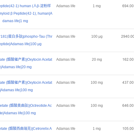
Peptide(42-1) human (人β-淀粉样
Adamas life
1 mg
ƧůȂŤřř
yloid β Peptide(42-1), human|A
damas life|1 mg
181)蛋白多肽|phospho-Tau (Thr
Adamas life
100 μg
ſůȂřŤř
eptide|Adamas life|100 μg
etate (醋酸催产素)|Oxytocin Acetat
Adamas life
20 mg
ǝƧſŤřř
e|Adamas life|20 mg
etate (醋酸催产素)|Oxytocin Acetat
Adamas life
100 mg
ȂŁƚŤřř
|Adamas life|100 mg
Acetate (醋酸奥曲肽)|Octreotide Ac
Adamas life
100 mg
ƧȂƧŤřř
te|Adamas life|100 mg
Acetate (醋酸西曲瑞克)|Cetrorelix A
Adamas life
1 mg
ǝřœŤřř