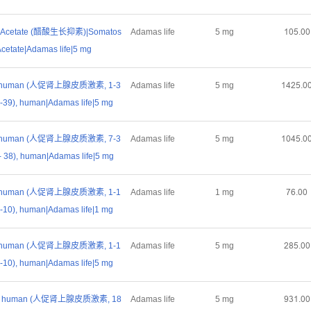
in Acetate (醋酸生长抑素)|Somatos
Adamas life
5 mg
ǝřœŤřř
 Acetate|Adamas life|5 mg
) human (人促肾上腺皮质激素, 1-3
Adamas life
5 mg
ǝȂſœŤř
-39), human|Adamas life|5 mg
) human (人促肾上腺皮质激素, 7-3
Adamas life
5 mg
ǝřȂœŤř
- 38), human|Adamas life|5 mg
) human (人促肾上腺皮质激素, 1-1
Adamas life
1 mg
ƚƧŤřř
-10), human|Adamas life|1 mg
) human (人促肾上腺皮质激素, 1-1
Adamas life
5 mg
ſȬœŤřř
-10), human|Adamas life|5 mg
9) human (人促肾上腺皮质激素, 18
Adamas life
5 mg
ůŁǝŤřř