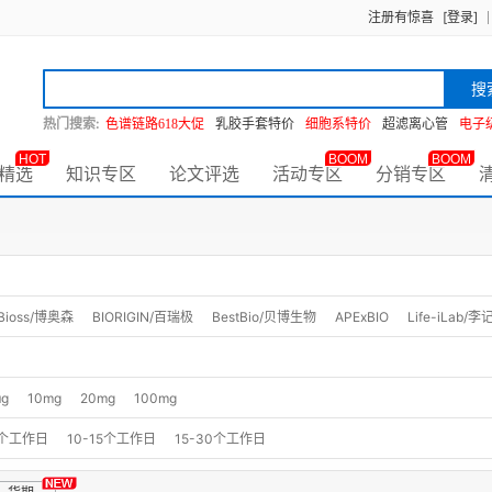
注册有惊喜
[登录]
搜
热门搜索:
色谱链路618大促
乳胶手套特价
细胞系特价
超滤离心管
电子
HOT
BOOM
BOOM
精选
知识专区
论文评选
活动专区
分销专区
Bioss/博奥森
BIORIGIN/百瑞极
BestBio/贝博生物
APExBIO
Life-iLab/
μg
10mg
20mg
100mg
0个工作日
10-15个工作日
15-30个工作日