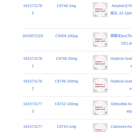
041573178
C8748-1mg
Amyloid β 
5
蛋白, 42-1)|Am
0416072119
C9456-100μg
磷酸化tau(Thr
181) p
041573178
C8746-20mg
Oxytocin Ac
1
041573178
C8746-100mg
Oxytocin Ac
2
e
041573177
C8742-100mg
Octreotide 
3
eta
041573177
C8743-1mg
Cetrorelix 