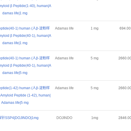
yloid β Peptide(1-40), human|A
damas life|1 mg
Peptide(40-1) human (人β-淀粉样
Adamas life
1 mg
ƧůȂŤřř
yloid β Peptide(40-1), human|A
damas life|1 mg
Peptide(40-1) human (人β-淀粉样
Adamas life
5 mg
ſƧƧřŤř
yloid β Peptide(40-1), human|A
damas life|5 mg
Peptide(1-42) human (人β-淀粉样
Adamas life
5 mg
ſƧƧřŤř
Amyloid Peptide (1-42), human|
Adamas life|5 mg
针SSP4|DOJINDO|1mg
DOJINDO
1mg
ſȬȂƧŤř