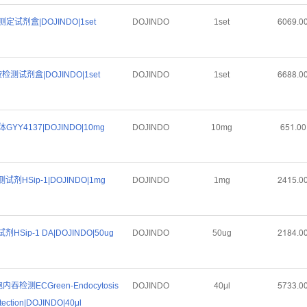
定试剂盒|DOJINDO|1set
DOJINDO
1set
ƧřƧůŤř
测试剂盒|DOJINDO|1set
DOJINDO
1set
ƧƧȬȬŤř
YY4137|DOJINDO|10mg
DOJINDO
10mg
ƧœǝŤřř
剂HSip-1|DOJINDO|1mg
DOJINDO
1mg
ſȂǝœŤř
Sip-1 DA|DOJINDO|50ug
DOJINDO
50ug
ſǝȬȂŤř
吞检测ECGreen-Endocytosis
DOJINDO
40μl
œƚŁŁŤř
tection|DOJINDO|40μl