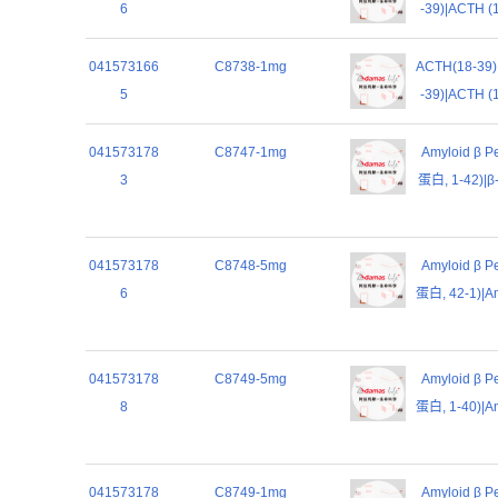
6
-39)|ACTH (
041573166
C8738-1mg
ACTH(18-3
5
-39)|ACTH (
041573178
C8747-1mg
Amyloid β 
3
蛋白, 1-42)|β-
041573178
C8748-5mg
Amyloid β 
6
蛋白, 42-1)|Am
041573178
C8749-5mg
Amyloid β 
8
蛋白, 1-40)|Am
041573178
C8749-1mg
Amyloid β 