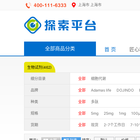
上海市
上海市
全部商品分类
首 页
匠心
生物试剂(462)
细分目录
全部
细胞代谢
品牌
全部
Adamas life
DOJINDO
种类
全部
多肽
规格
全部
5mg
25mg
1mg
100
货期
全部
现货
2-7个工作日
7-1