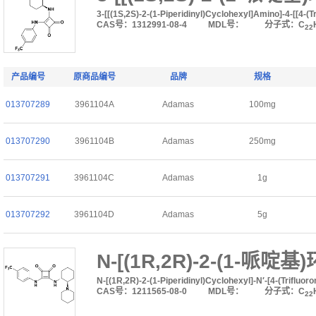
3-[[(1S,2S)-2-(1-Piperidinyl)Cyclohexyl]Amino]-4-[[4-
CAS号：1312991-08-4
MDL号：
分子式：C
22
产品编号
原商品编号
品牌
规格
013707289
3961104A
Adamas
100mg
013707290
3961104B
Adamas
250mg
013707291
3961104C
Adamas
1g
013707292
3961104D
Adamas
5g
N-[(1R,2R)-2-(1-哌
N-[(1R,2R)-2-(1-Piperidinyl)Cyclohexyl]-N′-[4-(Triflu
CAS号：1211565-08-0
MDL号：
分子式：C
22