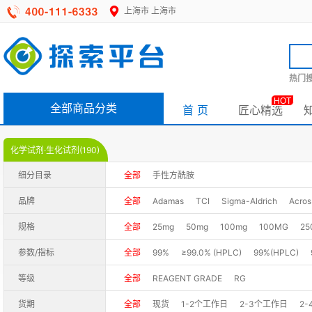
上海市
上海市
热门搜
HOT
全部商品分类
首 页
匠心精选
化学试剂·生化试剂(190)
细分目录
全部
手性方酰胺
品牌
全部
Adamas
TCI
Sigma-Aldrich
Acros
规格
全部
25mg
50mg
100mg
100MG
25
参数/指标
全部
99%
≥99.0% (HPLC)
99%(HPLC)
98+%
98%(HPLC)
98%+
97.0%(GC)
9
等级
全部
REAGENT GRADE
RG
97%
货期
全部
现货
1-2个工作日
2-3个工作日
2