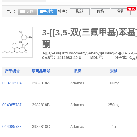
展示：
大图
列表
排序：
默认
价格
货期
3-[[3,5-双(三氟甲基)苯基]
酮
3-[[3,5-Bis(Trifluoromethyl)Phenyl]Amino]-4-[[(1R,2R
CAS号：1411983-40-8
MDL号：
分子式：C
28
产品编号
原商品编号
品牌
规格
013712904
3982818A
Adamas
100mg
014085787
3982818B
Adamas
250mg
014085788
3982818C
Adamas
1g