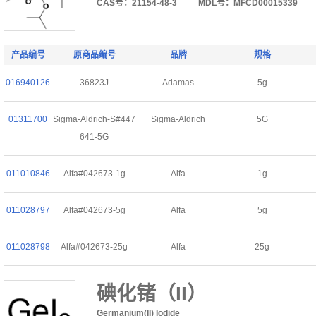
CAS号：21154-48-3
MDL号：MFCD00015339
产品编号
原商品编号
品牌
规格
016940126
36823J
Adamas
5g
01311700
Sigma-Aldrich-S#447
Sigma-Aldrich
5G
641-5G
011010846
Alfa#042673-1g
Alfa
1g
011028797
Alfa#042673-5g
Alfa
5g
011028798
Alfa#042673-25g
Alfa
25g
碘化锗（II）
Germanium(II) Iodide