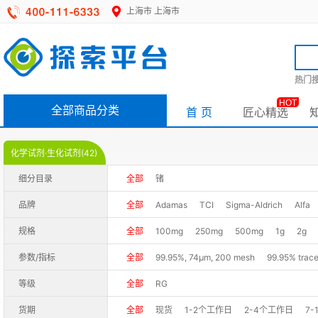
上海市
上海市
热门搜
HOT
全部商品分类
首 页
匠心精选
化学试剂·生化试剂(42)
细分目录
全部
锗
品牌
全部
Adamas
TCI
Sigma-Aldrich
Alfa
规格
全部
100mg
250mg
500mg
1g
2g
参数/指标
全部
99.95%, 74μm, 200 mesh
99.95% trace
97+%
≥99.95% trace metals
≥99.8% trace 
等级
全部
RG
货期
全部
现货
1-2个工作日
2-4个工作日
7