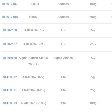
013517107
19007H
Adamas
100g
013517108
19007I
Adamas
500g
01202528
TCI#B1367-5G
TCI
5G
01202527
TCI#B1367-25G
TCI
25G
01299168
Sigma-Aldrich-S#396
Sigma-Aldrich
5G
265-5G
01410572
Alfa#036758-5g
Alfa
5g
01410571
Alfa#036758-25g
Alfa
25g
01410573
Alfa#036758-100g
Alfa
100g