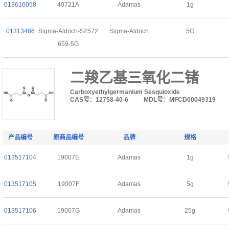
013616058
40721A
Adamas
1g
01313486
Sigma-Aldrich-S#572
Sigma-Aldrich
5G
659-5G
二羧乙基三氧化二锗
Carboxyethylgermanium Sesquioxide
CAS号：12758-40-6
MDL号：MFCD00049319
产品编号
原商品编号
品牌
规格
013517104
19007E
Adamas
1g
013517105
19007F
Adamas
5g
013517106
19007G
Adamas
25g