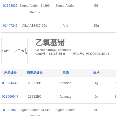
01363637
Sigma-Aldrich-S#396
Sigma-Aldrich
5G
362-5G
01447247
Alfa#A18437-25g
Alfa
25g
乙氧基锗
Germanium(Iv) Ethoxide
CAS号：14165-55-0
MDL号：MFCD00015121
产品编号
原商品编号
品牌
规格
013566646
23232BB
Adamas
1g
013566647
23232BC
Adamas
5g
01303869
Sigma-Aldrich-S#339
Sigma-Aldrich
5G