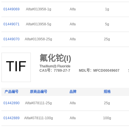
01449069
Alfa#013958-1g
Alfa
1g
01449071
Alfa#013958-5g
Alfa
5g
01449070
Alfa#013958-25g
Alfa
25g
氟化铊(I)
Thallium(I) Fluoride
CAS号：7789-27-7
MDL号：MFCD00049607
产品编号
原商品编号
品牌
规格
01442890
Alfa#078111-25g
Alfa
25g
01442889
Alfa#078111-100g
Alfa
100g