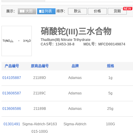
展示：
大图
列表
排序：
默认
价格
货期
硝酸铊(III)三水合物
Thallium(III) Nitrate Trihydrate
CAS号：13453-38-8
MDL号：MFCD00149874
产品编号
原商品编号
品牌
规格
014105887
21189D
Adamas
1g
013606587
21189C
Adamas
5g
013606586
21189B
Adamas
25g
01301491
Sigma-Aldrich-S#163
Sigma-Aldrich
100G
015-100G