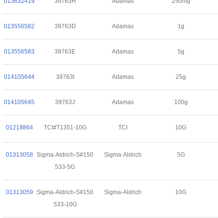
013632419
39763H
Adamas
250mg
013556582
39763D
Adamas
1g
013556583
39763E
Adamas
5g
014105644
39763I
Adamas
25g
014105645
39763J
Adamas
100g
01218864
TCI#T1351-10G
TCI
10G
01313058
Sigma-Aldrich-S#150
Sigma-Aldrich
5G
533-5G
01313059
Sigma-Aldrich-S#150
Sigma-Aldrich
10G
533-10G