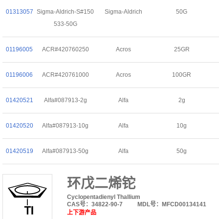
01313057
Sigma-Aldrich-S#150
Sigma-Aldrich
50G
533-50G
01196005
ACR#420760250
Acros
25GR
01196006
ACR#420761000
Acros
100GR
01420521
Alfa#087913-2g
Alfa
2g
01420520
Alfa#087913-10g
Alfa
10g
01420519
Alfa#087913-50g
Alfa
50g
环戊二烯铊
Cyclopentadienyl Thallium
CAS号：34822-90-7
MDL号：MFCD00134141
上下游产品