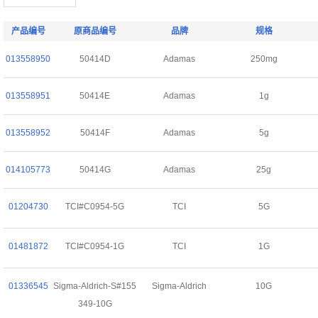
产品编号
原商品编号
品牌
规格
013558950
50414D
Adamas
250mg
013558951
50414E
Adamas
1g
013558952
50414F
Adamas
5g
014105773
50414G
Adamas
25g
01204730
TCI#C0954-5G
TCI
5G
01481872
TCI#C0954-1G
TCI
1G
01336545
Sigma-Aldrich-S#155
Sigma-Aldrich
10G
349-10G