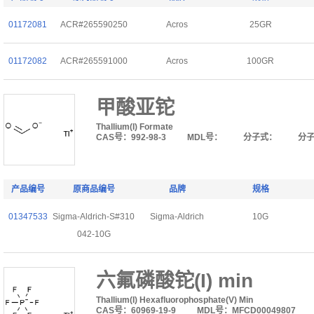
01172081
ACR#265590250
Acros
25GR
01172082
ACR#265591000
Acros
100GR
甲酸亚铊
Thallium(I) Formate
CAS号：992-98-3
MDL号：
分子式：
分
产品编号
原商品编号
品牌
规格
01347533
Sigma-Aldrich-S#310
Sigma-Aldrich
10G
042-10G
六氟磷酸铊(I) min
Thallium(I) Hexafluorophosphate(V) Min
CAS号：60969-19-9
MDL号：MFCD00049807