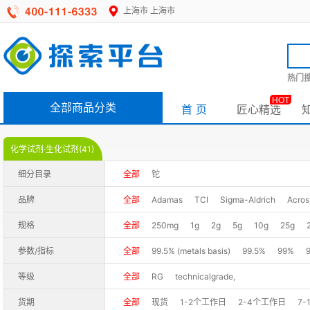
上海市
上海市
热门搜
HOT
全部商品分类
首 页
匠心精选
化学试剂·生化试剂(41)
细分目录
全部
铊
品牌
全部
Adamas
TCI
Sigma-Aldrich
Acros
规格
全部
250mg
1g
2g
5g
10g
25g
参数/指标
全部
99.5% (metals basis)
99.5%
99%
等级
全部
RG
technicalgrade,
货期
全部
现货
1-2个工作日
2-4个工作日
7