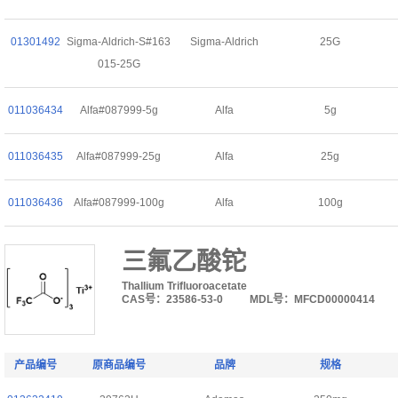
01301492
Sigma-Aldrich-S#163
Sigma-Aldrich
25G
015-25G
011036434
Alfa#087999-5g
Alfa
5g
011036435
Alfa#087999-25g
Alfa
25g
011036436
Alfa#087999-100g
Alfa
100g
三氟乙酸铊
Thallium Trifluoroacetate
CAS号：23586-53-0
MDL号：MFCD00000414
产品编号
原商品编号
品牌
规格