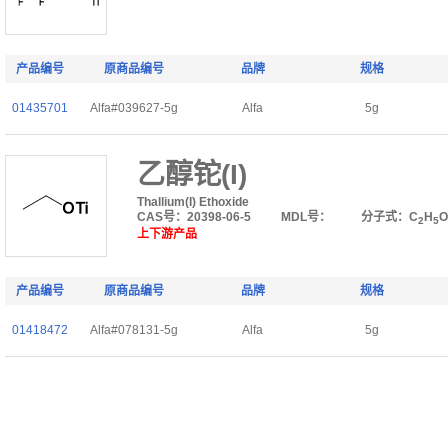
产品编号
原商品编号
品牌
规格
01435701
Alfa#039627-5g
Alfa
5g
乙醇铊(I)
Thallium(I) Ethoxide
CAS号：20398-06-5
MDL号：
分子式：C
H
O
2
5
上下游产品
产品编号
原商品编号
品牌
规格
01418472
Alfa#078131-5g
Alfa
5g