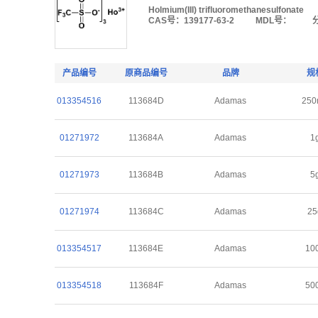
Holmium(III) trifluoromethanesulfonate
CAS号：139177-63-2
MDL号：
产品编号
原商品编号
品牌
规
013354516
113684D
Adamas
250
01271972
113684A
Adamas
1
01271973
113684B
Adamas
5
01271974
113684C
Adamas
25
013354517
113684E
Adamas
10
013354518
113684F
Adamas
50