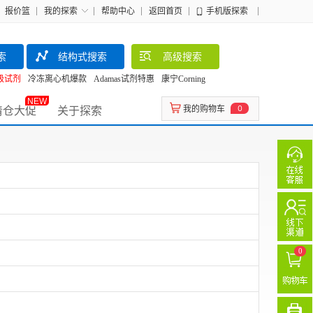
报价篮
我的探索
帮助中心
返回首页
手机版探索
索
结构式搜索
高级搜索
级试剂
冷冻离心机爆款
Adamas试剂特惠
康宁Corning
NEW
清仓大促
关于探索
我的购物车
0
0