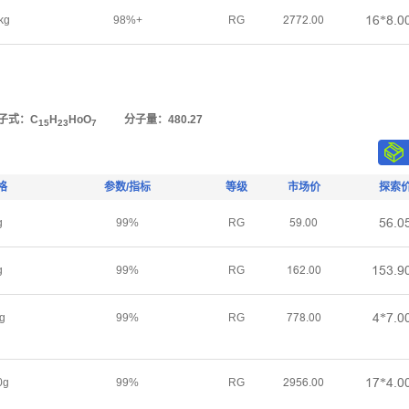
ǝƧ*ȬŤř
kg
98%+
RG
ſƚƚſŤřř
子式：C
H
HoO
分子量：480.27
15
23
7
格
参数/指标
等级
市场价
探索
œƧŤř
g
99%
RG
œůŤřř
ǝœŁŤů
g
99%
RG
ǝƧſŤřř
Ȃ*ƚŤř
g
99%
RG
ƚƚȬŤřř
ǝƚ*ȂŤř
0g
99%
RG
ſůœƧŤřř