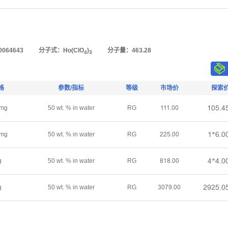
064643
分子式：Ho(ClO
)
分子量：463.28
4
3
格
参数/指标
等级
市场价
探索
ǝřœŤȂ
mg
50 wt. % in water
RG
ǝǝǝŤřř
ǝ*ƧŤř
mg
50 wt. % in water
RG
ſſœŤřř
Ȃ*ȂŤř
g
50 wt. % in water
RG
ȬǝȬŤřř
ſůſœŤř
g
50 wt. % in water
RG
ŁřƚůŤřř