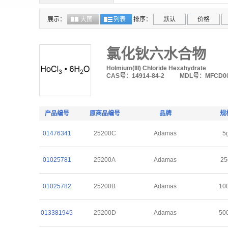
展示：
大图
列表
排序：
默认
价格
氯化钬六水合物
Holmium(III) Chloride Hexahydrate
CAS号：14914-84-2
MDL号：MFCD00
产品编号
原商品编号
品牌
规
01476341
25200C
Adamas
5
01025781
25200A
Adamas
25
01025782
25200B
Adamas
10
013381945
25200D
Adamas
50