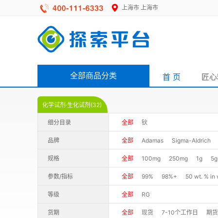
上海市
上海市
全部商品分类
首 页
匠心
化学试剂·生化试剂(32)
细分目录
全部
钬
品牌
全部
Adamas
Sigma-Aldrich
规格
全部
100mg
250mg
1g
5g
参数/指标
全部
99%
98%+
50 wt. % in
等级
全部
RG
货期
全部
现货
7-10个工作日
期货