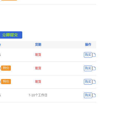
价
货期
操作
œ
现货
购买
ř
特价
现货
购买
ř
特价
现货
购买
œ
7-10个工作日
购买