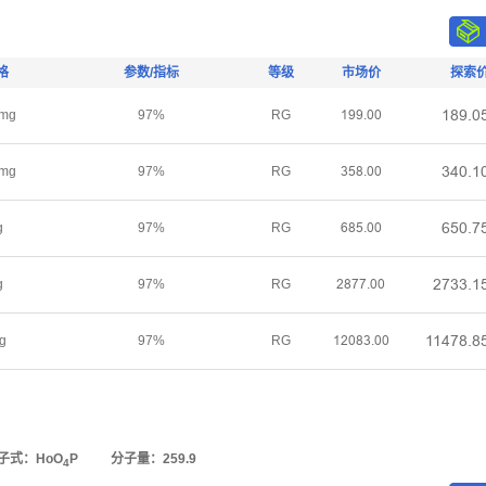
格
参数/指标
等级
市场价
探索
ǝȬůŤř
mg
97%
RG
ǝůůŤřř
ŁȂřŤǝ
mg
97%
RG
ŁœȬŤřř
ƧœřŤƚ
g
97%
RG
ƧȬœŤřř
ſƚŁŁŤǝ
g
97%
RG
ſȬƚƚŤřř
ǝǝȂƚȬŤȬ
g
97%
RG
ǝſřȬŁŤřř
子式：HoO
P
分子量：259.9
4