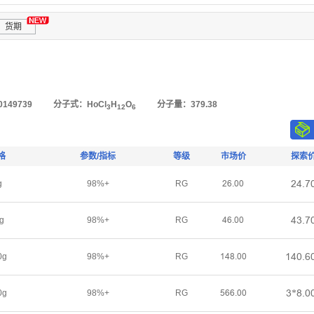
货期
149739
分子式：HoCl
H
O
分子量：379.38
3
12
6
格
参数/指标
等级
市场价
探索
ſȂŤƚ
g
98%+
RG
ſƧŤřř
ȂŁŤƚ
g
98%+
RG
ȂƧŤřř
ǝȂřŤƧ
0g
98%+
RG
ǝȂȬŤřř
Ł*ȬŤř
0g
98%+
RG
œƧƧŤřř