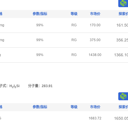
格
参数/指标
等级
市场价
探索
ǝƧǝŤœ
mg
99%
RG
ǝƚřŤřř
ŁœƧŤſ
mg
99%
RG
ŁƚœŤřř
ǝŁƧƧŤǝ
g
99%
RG
ǝȂŁȬŤřř
子式：H
I
Si
分子量：283.91
2
2
格
参数/指标
等级
市场价
探索
ǝƧœřŤř
G
ǝƧȬŁŤƚſ