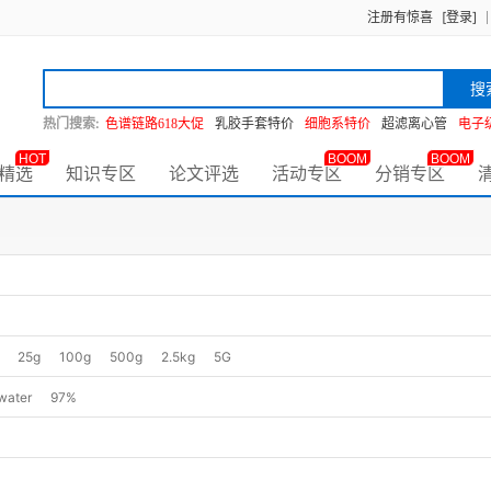
注册有惊喜
[登录]
搜
热门搜索:
色谱链路618大促
乳胶手套特价
细胞系特价
超滤离心管
电子
HOT
BOOM
BOOM
精选
知识专区
论文评选
活动专区
分销专区
25g
100g
500g
2.5kg
5G
 water
97%