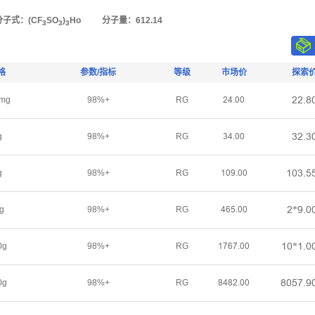
分子式：(CF
SO
)
Ho
分子量：612.14
3
3
3
格
参数/指标
等级
市场价
探索
ſſŤȬ
mg
98%+
RG
ſȂŤřř
ŁſŤŁ
g
98%+
RG
ŁȂŤřř
ǝřŁŤœ
g
98%+
RG
ǝřůŤřř
ſ*ůŤř
g
98%+
RG
ȂƧœŤřř
ǝř*ǝŤř
0g
98%+
RG
ǝƚƧƚŤřř
ȬřœƚŤů
0g
98%+
RG
ȬȂȬſŤřř