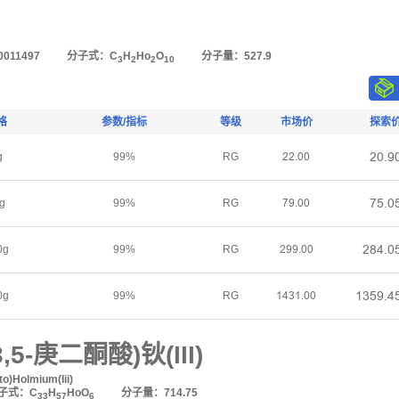
011497
分子式：C
H
Ho
O
分子量：527.9
3
2
2
10
格
参数/指标
等级
市场价
探索
ſřŤů
g
99%
RG
ſſŤřř
ƚœŤř
g
99%
RG
ƚůŤřř
ſȬȂŤř
0g
99%
RG
ſůůŤřř
ǝŁœůŤȂ
0g
99%
RG
ǝȂŁǝŤřř
3,5-庚二酮酸)钬(III)
to)Holmium(Iii)
子式：C
H
HoO
分子量：714.75
33
57
6