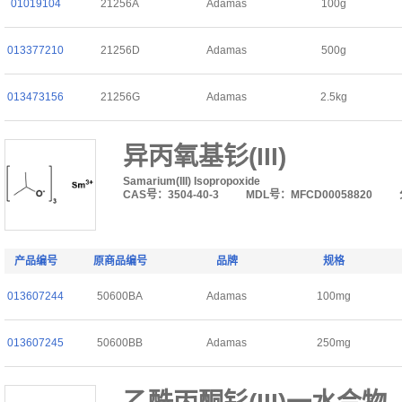
01019104
21256A
Adamas
100g
013377210
21256D
Adamas
500g
013473156
21256G
Adamas
2.5kg
异丙氧基钐(III)
Samarium(III) Isopropoxide
CAS号：3504-40-3
MDL号：MFCD00058820
产品编号
原商品编号
品牌
规格
013607244
50600BA
Adamas
100mg
013607245
50600BB
Adamas
250mg