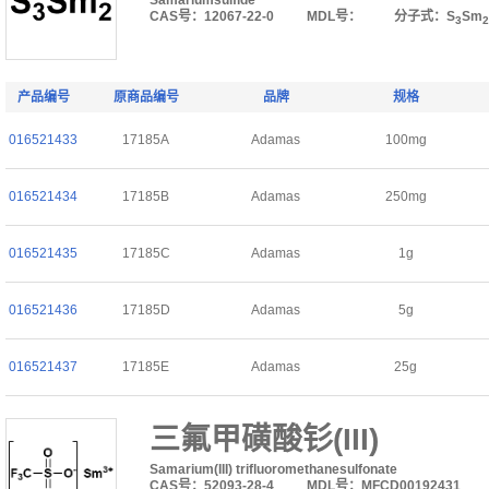
Samariumsulfide
CAS号：12067-22-0
MDL号：
分子式：S
Sm
3
2
产品编号
原商品编号
品牌
规格
016521433
17185A
Adamas
100mg
016521434
17185B
Adamas
250mg
016521435
17185C
Adamas
1g
016521436
17185D
Adamas
5g
016521437
17185E
Adamas
25g
三氟甲磺酸钐(III)
Samarium(III) trifluoromethanesulfonate
CAS号：52093-28-4
MDL号：MFCD00192431