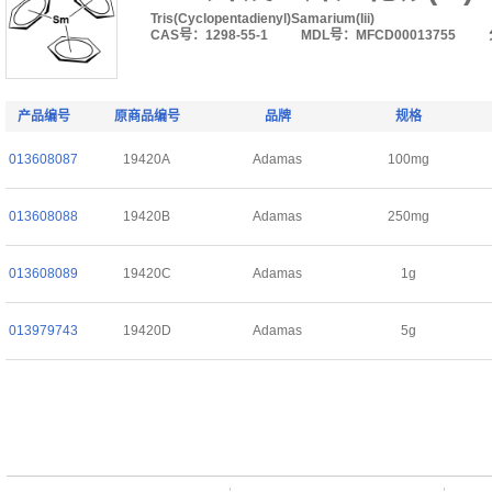
Tris(Cyclopentadienyl)Samarium(Iii)
CAS号：1298-55-1
MDL号：MFCD00013755
产品编号
原商品编号
品牌
规格
013608087
19420A
Adamas
100mg
013608088
19420B
Adamas
250mg
013608089
19420C
Adamas
1g
013979743
19420D
Adamas
5g