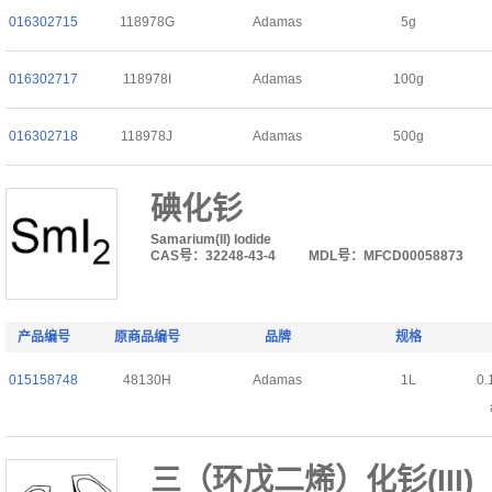
016302715
118978G
Adamas
5g
016302717
118978I
Adamas
100g
016302718
118978J
Adamas
500g
碘化钐
Samarium(II) Iodide
CAS号：32248-43-4
MDL号：MFCD00058873
产品编号
原商品编号
品牌
规格
015158748
48130H
Adamas
1L
0.
三（环戊二烯）化钐(III)