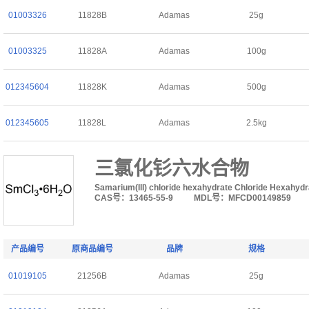
01003326
11828B
Adamas
25g
01003325
11828A
Adamas
100g
012345604
11828K
Adamas
500g
012345605
11828L
Adamas
2.5kg
三氯化钐六水合物
Samarium(III) chloride hexahydrate Chloride Hexahydr
CAS号：13465-55-9
MDL号：MFCD00149859
产品编号
原商品编号
品牌
规格
01019105
21256B
Adamas
25g