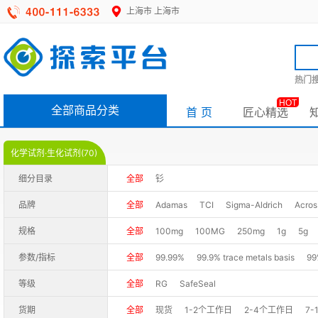
上海市
上海市
热门搜
HOT
全部商品分类
首 页
匠心精选
化学试剂·生化试剂(70)
细分目录
全部
钐
品牌
全部
Adamas
TCI
Sigma-Aldrich
Acros
规格
全部
100mg
100MG
250mg
1g
5g
参数/指标
全部
99.99%
99.9% trace metals basis
99
0.1M solution in THF, stabilized with Samarium
等级
全部
RG
SafeSeal
0.1M in THF，stabilized with samarium chips，S
货期
全部
现货
1-2个工作日
2-4个工作日
7