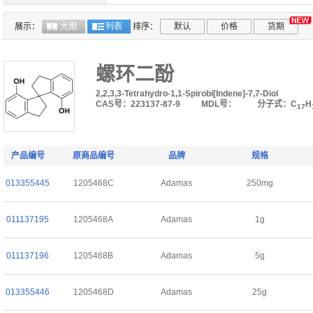
展示：
大图
列表
排序：
默认
价格
货期
螺环二酚
2,2,3,3-Tetrahydro-1,1-Spirobi[Indene]-7,7-Diol
CAS号：223137-87-9
MDL号：
分子式：C
H
17
产品编号
原商品编号
品牌
规格
013355445
1205468C
Adamas
250mg
011137195
1205468A
Adamas
1g
011137196
1205468B
Adamas
5g
013355446
1205468D
Adamas
25g