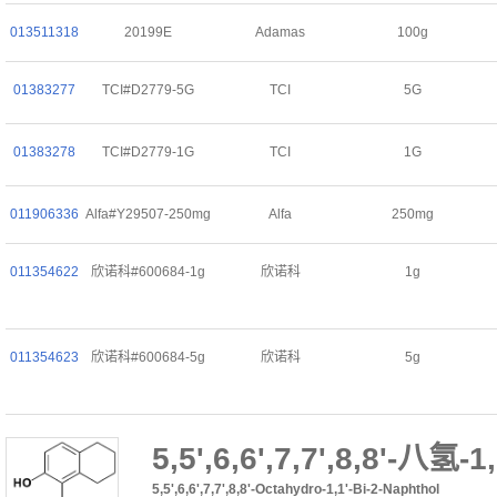
013511318
20199E
Adamas
100g
01383277
TCI#D2779-5G
TCI
5G
01383278
TCI#D2779-1G
TCI
1G
011906336
Alfa#Y29507-250mg
Alfa
250mg
011354622
欣诺科#600684-1g
欣诺科
1g
011354623
欣诺科#600684-5g
欣诺科
5g
5,5',6,6',7,7',8,8'-八氢
5,5',6,6',7,7',8,8'-Octahydro-1,1'-Bi-2-Naphthol