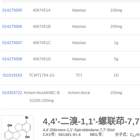
014275005
4067451A
Adamas
100mg
014275006
4067451B
Adamas
250mg
014275007
4067451C
Adamas
1g
014275008
4067451D
Adamas
5g
011019163
TCI#T1754-1G
TCI
1G
014353722
Achem-block#ABC-B
Achem-block
250mg
52265-250mg
4,4'-二溴-1,1'-螺联茚-7,
4,4’-Dibromo-1,1’-Spirobiindane-7,7’-Diol
CAS号：681481-91-4
MDL号：
分子式：C
H
17