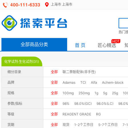
上海市
上海市
热门搜
HOT
全部商品分类
首 页
匠心精选
化学试剂·生化试剂(31)
细分目录
全部
联二萘酚配体(非手性)
品牌
全部
Adamas
TCI
Alfa
Achem-block
规格
全部
100mg
250mg
1g
5g
25g
10
参数/指标
全部
98%
98.0%(GC)
98.0%(LC)
98.0%
等级
全部
REAGENT GRADE
RG
货期
全部
现货
1-2个工作日
5-7个工作日
7-