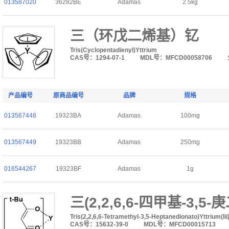
013587020
36282BE
Adamas
2.5kg
三（环戊二烯基）钇
Tris(Cyclopentadienyl)Yttrium
CAS号：1294-07-1
MDL号：MFCD00058706
产品编号
原商品编号
品牌
规格
013567448
19323BA
Adamas
100mg
013567449
19323BB
Adamas
250mg
016544267
19323BF
Adamas
1g
三(2,2,6,6-四甲基-3,5-庚
Tris(2,2,6,6-Tetramethyl-3,5-Heptanedionato)Yttrium(Iii
CAS号：15632-39-0
MDL号：MFCD00015713