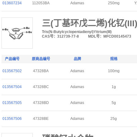
013607234
112053BA
Adamas
250mg
Y
三(丁基环戊二烯)化钇(III
Tris(N-Butylcyclopentadienyl)Yttrium(III)
CAS号：312739-77-8
MDL号：MFCD00145473
产品编号
原商品编号
品牌
规格
013567502
47328BA
Adamas
100mg
013567504
47328BC
Adamas
1g
013567505
47328BD
Adamas
5g
013567506
47328BE
Adamas
25g