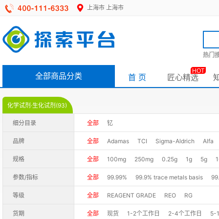
上海市
上海市
热门搜
HOT
全部商品分类
首 页
匠心精选
化学试剂·生化试剂(93)
细分目录
全部
钇
品牌
全部
Adamas
TCI
Sigma-Aldrich
Alfa
规格
全部
100mg
250mg
0.25g
1g
5g
1
参数/指标
全部
99.99%
99.9% trace metals basis
99
99%,Y:19.5%-20.2%
98%
98.0%(T)
98%+
等级
全部
REAGENT GRADE
REO
RG
货期
全部
现货
1-2个工作日
2-4个工作日
5