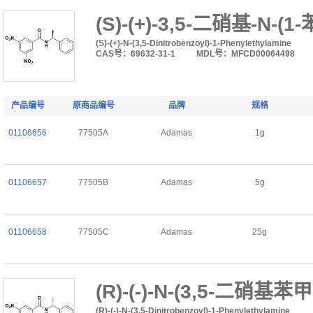
(S)-(+)-3,5-二硝基-N-
(S)-(+)-N-(3,5-Dinitrobenzoyl)-1-Phenylethylamine
CAS号：69632-31-1
MDL号：MFCD00064498
产品编号
原商品编号
品牌
规格
01106656
77505A
Adamas
1g
01106657
77505B
Adamas
5g
01106658
77505C
Adamas
25g
(R)-(-)-N-(3,5-二硝基
(R)-(-)-N-(3,5-Dinitrobenzoyl)-1-Phenylethylamine