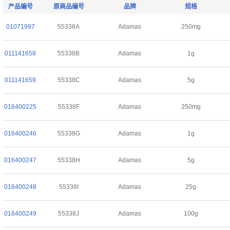
产品编号
原商品编号
品牌
规格
01071997
55338A
Adamas
250mg
011141658
55338B
Adamas
1g
011141659
55338C
Adamas
5g
016400225
55338F
Adamas
250mg
016400246
55338G
Adamas
1g
016400247
55338H
Adamas
5g
016400248
55338I
Adamas
25g
016400249
55338J
Adamas
100g