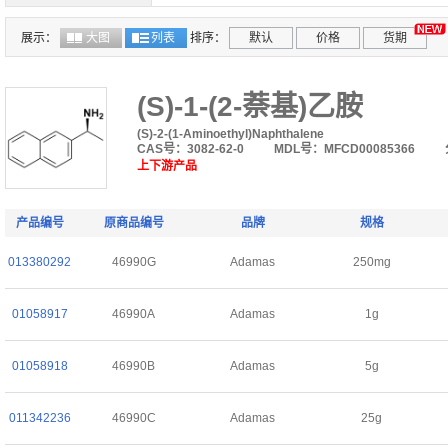
97%(GC-MS)
95%
≥95%
95+%
95%+
94%(HPLC)
97%
99%+,用于合成外消旋体
展示：
大图
列表
排序：
默认
价格
货期
(S)-1-(2-萘基)乙胺
(S)-2-(1-Aminoethyl)Naphthalene
CAS号：3082-62-0
MDL号：MFCD00085366
上下游产品
产品编号
原商品编号
品牌
规格
013380292
46990G
Adamas
250mg
01058917
46990A
Adamas
1g
01058918
46990B
Adamas
5g
011342236
46990C
Adamas
25g