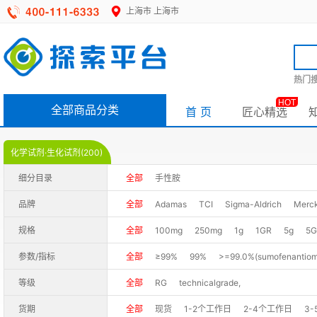
上海市
上海市
热门搜
HOT
全部商品分类
首 页
匠心精选
化学试剂·生化试剂(200)
细分目录
全部
手性胺
品牌
全部
Adamas
TCI
Sigma-Aldrich
Merc
规格
全部
100mg
250mg
1g
1GR
5g
5G
500ml
1KG
2.5kg
2.5L
25kg
25L
参数/指标
全部
≥99%
99%
>=99.0%(sumofenantiom
99%+(GC-MS)
99%+(HPLC)
99%(HPLC),9
等级
全部
RG
technicalgrade,
98%+(LC-MS)
98%(GC-MS)
98%+(GC-MS
货期
全部
现货
1-2个工作日
2-4个工作日
3