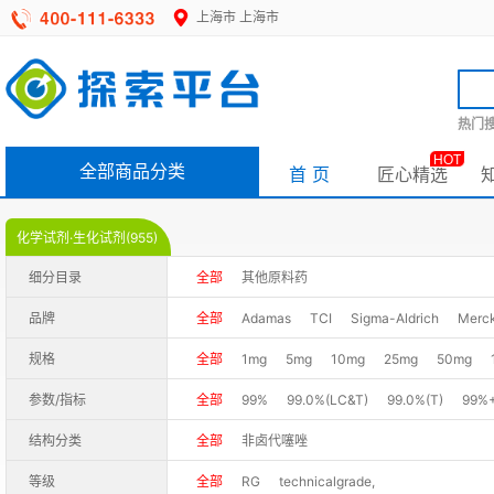
上海市
上海市
热门搜
HOT
全部商品分类
首 页
匠心精选
化学试剂·生化试剂(955)
细分目录
全部
其他原料药
品牌
全部
Adamas
TCI
Sigma-Aldrich
Merc
规格
全部
1mg
5mg
10mg
25mg
50mg
50g
100G
100g
100GR
250g
500g
参数/指标
全部
99%
99.0%(LC&T)
99.0%(T)
99%
98.0%(LC&T)
98.0%(GC&T)
98.0%(LC&N)
结构分类
全部
非卤代噻唑
98%(LC-MS)
98%+(LC-MS)
98%(GC-MS)
等级
全部
RG
technicalgrade,