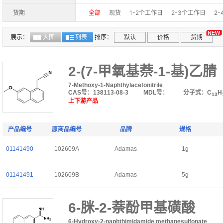
97%+(GC-MS)
97%+,
97%(GC-MS)
97%
货期
全部
现货
1-2个工作日
2-3个工作日
2
95%(LC-MS)
90%
≥800u/mg
1000μg/m
40-50个工作日
期货
展示：
大图
列表
排序：
默认
价格
货期
2-(7-甲氧基萘-1-基)乙腈
7-Methoxy-1-Naphthylacetonitrile
CAS号：138113-08-3
MDL号：
分子式：C
H
13
上下游产品
产品编号
原商品编号
品牌
规格
01141490
102609A
Adamas
1g
01141491
102609B
Adamas
5g
6-脒-2-萘酚甲基磺酸
6-Hydroxy-2-naphthimidamide methanesulfonate