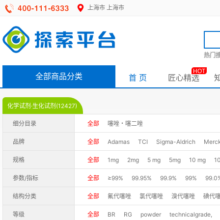
上海市
上海市
热门搜
HOT
全部商品分类
首 页
匠心精选
化学试剂·生化试剂(12427)
细分目录
全部
噻唑・噻二唑
品牌
全部
Adamas
TCI
Sigma-Aldrich
Merc
规格
全部
1mg
2mg
5 mg
5mg
10 mg
1
0.002g
0.005g
0.01g
0.025g
0.05g
参数/指标
全部
≥99%
99.95%
99.9%
99%
99.0
25ml
50g
50GR
100G
100g
100GR
99%+(HPLC)
99%+(LC-MS)
98%
98.0%(
结构分类
全部
氟代噻唑
氯代噻唑
溴代噻唑
碘代
10kg
10KG
10L
25kg
30g
1EA
25
98.0%(T)
98+%
98%(GC)
98%(HPLC)
1,2,3-噻二唑
等级
全部
BR
RG
powder
technicalgrade,
100ML
SAMPLE
瓶