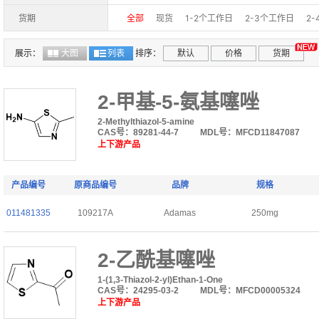
98%(LC-MS)
98%+(LC-MS)
98%(GC-MS)
货期
全部
现货
1-2个工作日
2-3个工作日
2
>=97% (TLC); >=98% (titration)
97%(HPLC)
10-15个工作日
15-30个工作日
25-30个工
97%(LC-MS)
97%(GC-MS)
97%+(LC-MS)
展示：
大图
列表
排序：
默认
价格
货期
96%(LC-MS)
96%+(GC-MS)
96%+(LC-MS
>95%
95%+(HPLC)
95+%
95% (stabilize
2-甲基-5-氨基噻唑
95%+(LC-MS)
94%
90%
90%+
90%(st
2-Methylthiazol-5-amine
98.01%
1.5-2.0u/mg
68%
10mM in DMS
CAS号：89281-44-7
MDL号：MFCD11847087
上下游产品
99.94%
98.87%
96.33%
97%
99.09%
产品编号
原商品编号
品牌
规格
011481335
109217A
Adamas
250mg
2-乙酰基噻唑
1-(1,3-Thiazol-2-yl)Ethan-1-One
CAS号：24295-03-2
MDL号：MFCD00005324
上下游产品