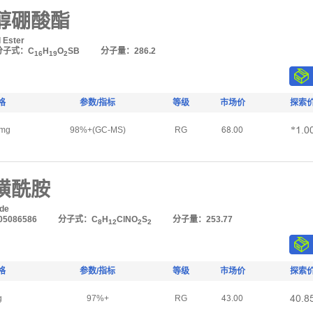
哪醇硼酸酯
 Ester
分子式：C
H
O
SB
分子量：286.2
16
19
2
格
参数/指标
等级
市场价
探索
*Ȝŕŏ
mg
98%+(GC-MS)
RG
ĪȤŕŏŏ
基磺酰胺
ide
5086586
分子式：C
H
ClNO
S
分子量：253.77
8
12
2
2
格
参数/指标
等级
市场价
探索
ȦŏŕȤ
g
97%+
RG
Ȧğŕŏŏ