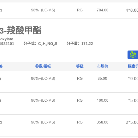
Ȧ*Ȥŕŏ
g
98%+(LC-MS)
RG
ǅŏȦŕŏŏ
-3-羧酸甲酯
boxylate
922101
分子式：C
H
NO
S
分子量：171.22
7
9
2
格
参数/指标
等级
市场价
探索
*Žŕŏ
g
96%+(LC-MS)
RG
ğŪŕŏŏ
*Ūŕŏ
g
96%+(LC-MS)
RG
Ȝŏŏŕŏŏ
Ĥ*Ūŕŏ
g
96%+(LC-MS)
RG
ğŪȤŕŏŏ