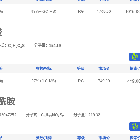
Ȝŏ*Ūŕŏ
0g
98%+(GC-MS)
RG
ȜǅŏŽŕŏŏ
酸
子式：C
H
O
S
分子量：154.19
7
6
2
格
参数/指标
等级
市场价
探索
Ȧ*Žŕŏ
0g
97%+(LC-MS)
RG
ǅȦŽŕŏŏ
磺酰胺
2047252
分子式：C
H
NO
S
分子量：219.32
8
13
2
2
格
参数/指标
等级
市场价
探索