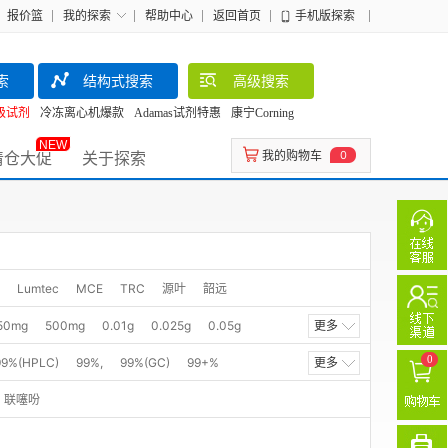
报价篮
我的探索
帮助中心
返回首页
手机版探索
索
结构式搜索
高级搜索
级试剂
冷冻离心机爆款
Adamas试剂特惠
康宁Corning
NEW
清仓大促
关于探索
我的购物车
0
Lumtec
MCE
TRC
源叶
韶远
50mg
500mg
0.01g
0.025g
0.05g
更多
GR
25ml
50g
50GR
100G
100g
0
99%(HPLC)
99%,
99%(GC)
99+%
更多
5kg
25L
1LT
1EA
25 mg
1000g
8.0%(N)
98.0%(GC)
98.0%(LC&T)
联噻吩
100ML
10ML
250ML
50ML
SAMPLE
98%(GC)
98%(HPLC)
98%+(HPLC)