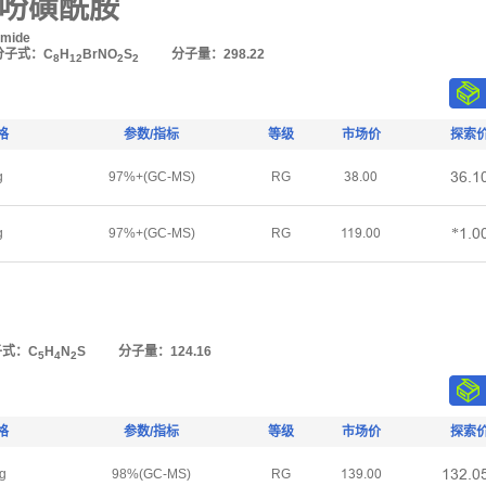
-噻吩磺酰胺
amide
分子式：C
H
BrNO
S
分子量：298.22
8
12
2
2
格
参数/指标
等级
市场价
探索
ğĪŕȜ
g
97%+(GC-MS)
RG
ğȤŕŏŏ
*Ȝŕŏ
g
97%+(GC-MS)
RG
ȜȜŽŕŏŏ
子式：C
H
N
S
分子量：124.16
5
4
2
格
参数/指标
等级
市场价
探索
ȜğĤŕŏ
g
98%(GC-MS)
RG
ȜğŽŕŏŏ