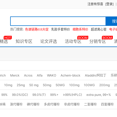
注册有惊喜
[登录]
搜
热门搜索:
色谱链路618大促
乳胶手套特价
细胞系特价
超滤离心管
电子
HOT
BOOM
BOOM
精选
知识专区
论文评选
活动专区
分销专区
rich
Merck
Acros
Alfa
WAKO
Achem-block
Aladdin/阿拉丁
乐研
10mg
25mg
50 mg
50mg
50MG
100mg
100MG
200mg
2
1ml
10mM*1mL
2g
2.5g
5g
5GR
5ml
10g
10GR
25g
25
99%
99.0%(GC)
99.0%(T)
99%+
≥99%(HPLC)
extra pure, 99+%
500g
500GR
500G
500ml
2500g
1KG
2.5kg
2.5L
10kg
2
GC-MS)
99%+(GC-MS)
99%+(HPLC)
99%+(LC-MS)
98.5%
98%
9
呋喃
溴代噻吩
碘代噻吩
多卤代噻吩
非卤代噻吩
二氢噻吩
四氢噻吩
250MG
10MG
5MG
500MG
200MG
25ML
10G
50G
1MG
8.0%(LC)
≥98.0% (TLC)
98.0%(T)
98%, stab.
98+%
> 98% (HPLC)