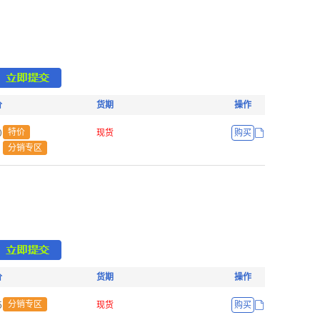
价
货期
操作
ŏ
特价
现货
购买
分销专区
价
货期
操作
Ū
分销专区
现货
购买