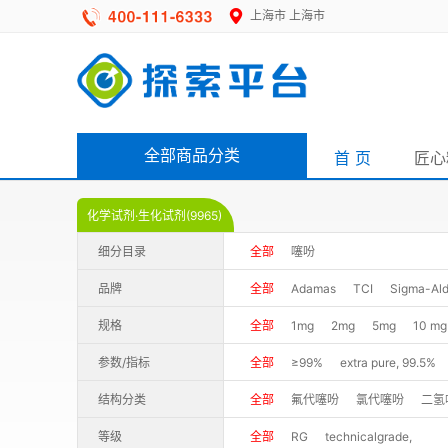
上海市
上海市
全部商品分类
首 页
匠心
化学试剂·生化试剂(9965)
细分目录
全部
噻吩
品牌
全部
Adamas
TCI
Sigma-Ald
规格
全部
1mg
2mg
5mg
10 mg
0.1g
0.25g
0.5g
1g
1GR
参数/指标
全部
≥99%
extra pure, 99.5%
100GR
100ml
250g
250G
99%+(GC)
99%(LC-MS)
99%(
结构分类
全部
氟代噻吩
氯代噻吩
二氢
5G
5ML
1G
25G
25MG
98.0%(GC&N)
98.0%(GC&T)
9
等级
全部
RG
technicalgrade,
瓶
500ML