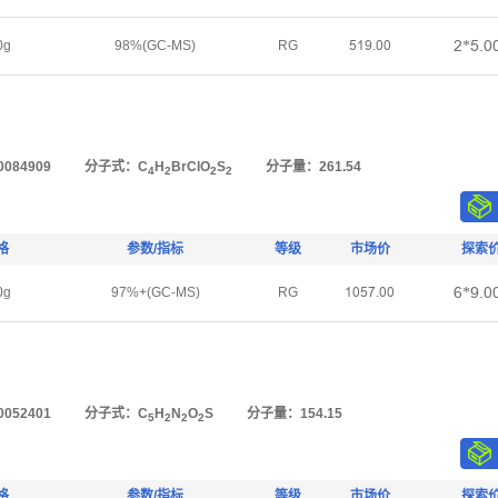
Ĥ*Ūŕŏ
0g
98%(GC-MS)
RG
ŪȜŽŕŏŏ
084909
分子式：C
H
BrClO
S
分子量：261.54
4
2
2
2
格
参数/指标
等级
市场价
探索
Ī*Žŕŏ
0g
97%+(GC-MS)
RG
ȜŏŪǅŕŏŏ
052401
分子式：C
H
N
O
S
分子量：154.15
5
2
2
2
格
参数/指标
等级
市场价
探索