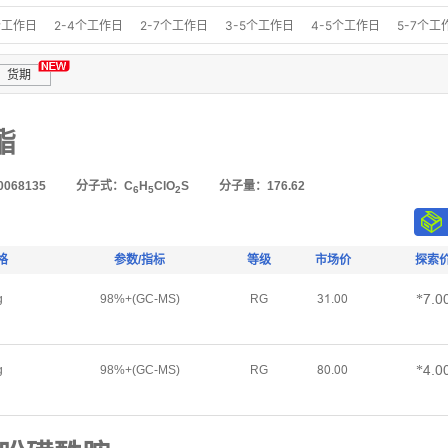
98%+(GC)
> 98%
98%,
98%+
>=98%
98%(LC-MS)
98%+(LC-MS)
个工作日
2-4个工作日
2-7个工作日
3-5个工作日
4-5个工作日
5-7个工
%(GC&T)
97.0%(T)
97%(HPLC)
97%+(HPLC)
97%(GC)
97%+
97% 
30-60个工作日
40-50个工作日
期货
C)
>97%
97%+,
97%+(GC)
97% (stabilized with Cu+HQ+MgO)
97%
货期
97%+(NMR)
>96.0%(GC)
96.0%(GC&T)
96.0%(GC)
96%+(HPLC)
r
96%(GC-MS)
96%+(GC-MS)
96%+(LC-MS)
96%(NMR)
95%
95
酯
≥95% (HPLC)
95%(stabilized with TBC)
>95%
95%+(HPLC)
95+%
ed with Copper chip)
95% (stabilized with Cu+HQ+MgO)
95%(GC-MS)
9
068135
分子式：C
H
ClO
S
分子量：176.62
6
5
2
C)
93%
93%(GC)
91%
90%
90.0%(GC&T)
90.0%(GC)
90%+(GC)
.0%(GC)
80%+
stabilised with Copper (0.1%) and Sodium bicarbonate (0.4%
格
参数/指标
等级
市场价
探索
0mM in DMSO
95%（HPLC）
≥99.5% (4 Times Purification)
95%+(NMR)
*ǅŕŏ
g
98%+(GC-MS)
RG
ğȜŕŏŏ
*Ȧŕŏ
g
98%+(GC-MS)
RG
Ȥŏŕŏŏ