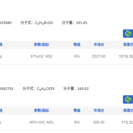
25880
分子式：C
H
BrOS
分子量：191.05
5
3
格
参数/指标
等级
市场价
探索
ȜŪ*Īŕŏ
g
97%(GC-MS)
RG
ĤŪĤǅŕŏŏ
082791
分子式：C
H
ClOS
分子量：160.62
6
5
格
参数/指标
等级
市场价
探索
Ȝ*ŏŕŏ
g
98%+(GC-MS)
RG
Ĥŏŏŕŏŏ