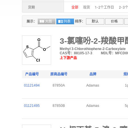
≥98%
98%+,
≥98% (HPLC)
货期
全部
现货
1-2个工作日
2-3
97.0%(LC&T)
97.0%(GC)
97.0
10-15个工作日
15-30个工作日
97+%
97%+(GC-MS)
97＋%(G
展示：
大图
列表
排序：
默认
价格
97%(stabilized with Cu+HQ+MgO)
96%, contains NaHCO3 as stabilize
3-氯噻吩-2-羧酸甲
95.0%(GC)
≥95%
95%(HPLC)
Methyl 3-Chlorothiophene-2-Carboxylate
95%(NMR)
95%+
95%(stabiliz
CAS号：88105-17-3
MDL号：MFCD00
上下游产品
94%
94%+(GC-MS)
93.0%(G
85%(GC)
tech. 85%
85%
80
产品编号
原商品编号
品牌
规
≥99.5% (4 Times Purification )
1
01121494
87850A
Adamas
1
98%(stabilized with Cu+HQ+MgO)
01121495
87850B
Adamas
5