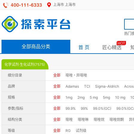
上海市
上海市
热门搜
HOT
全部商品分类
首 页
匠心精选
化学试剂·生化试剂(7575)
细分目录
全部
噁唑・异噁唑
品牌
全部
Adamas
TCI
Sigma-Aldrich
Acros
规格
全部
1mg
2mg
5 mg
5mg
10 mg
1
0.025g
0.05g
0.1g
0.25g
1g
1ml
1
参数/指标
全部
99.9%
99%
99.0%(GC)
99.0%(GC
500g
500GR
500G
1KG
2.5kg
10kg
99%+(GC-MS)
99%+(HPLC)
99%+(LC-MS
结构分类
全部
噁唑
噁唑啉
噁唑烷
噁唑烷酮
异
250ML
SAMPLE
98%(HPLC)
98%+(HPLC)
≥98%
98%+,
等级
全部
RG
试剂级