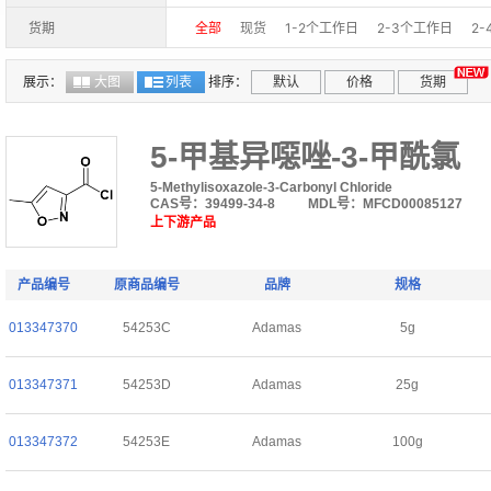
98%+(GC-MS)
98%+(NMR)
97.0%(GC)
9
货期
全部
现货
1-2个工作日
2-3个工作日
2
>97%
97%+,
97%+(GC)
97%(LC-MS)
10-15个工作日
15-30个工作日
30-40个工
96%(GC-MS)
96%(LC-MS)
96%+(GC-MS)
展示：
大图
列表
排序：
默认
价格
货期
95%+
95%+,stabilized with MEHQ
95%(GC
99.97%
4mmol/mL
99.92%
10x10x1mm一
5-甲基异噁唑-3-甲酰氯
99.53%
98.83%
99.56%
99.03%
98.5
5-Methylisoxazole-3-Carbonyl Chloride
CAS号：39499-34-8
MDL号：MFCD00085127
上下游产品
产品编号
原商品编号
品牌
规格
013347370
54253C
Adamas
5g
013347371
54253D
Adamas
25g
013347372
54253E
Adamas
100g