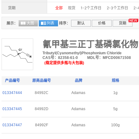
97.0%(LC&T)
97.0%(T)
97%(HPLC)
97%+
货期
全部
现货
1-2个工作日
2-3个工作日
2
96%+
96%
95%
≥95.0% (T)
95.0%(T)
90%+(NMR)
75% w/w aq. soln.
75% solutio
展示：
大图
列表
排序：
默认
价格
货期
40 wt.% solution in water
40% w/w aq. soln.
≥99.0% (T);≥99.0%
≥99.0% (NT);≥99.0%
1
氰甲基三正丁基磷氯化物
45-50% in water, stabilized with MEHQ
95%+
Tributyl(Cyanomethyl)Phosphonium Chloride
(约70-80%的水溶液)
(约1mol/L的四氢呋喃溶液
CAS号：82358-61-0
MDL号：MFCD00671508
(稳定提供多瓶与大包装)
产品编号
原商品编号
品牌
规格
013347444
84992C
Adamas
1g
013347445
84992D
Adamas
5g
013347447
84992F
Adamas
100g