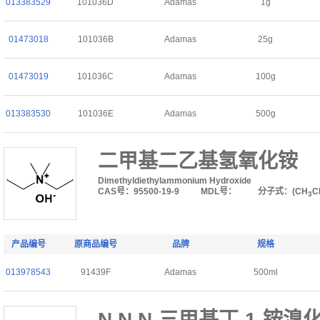
013383529
101036D
Adamas
1g
01473018
101036B
Adamas
25g
01473019
101036C
Adamas
100g
013383530
101036E
Adamas
500g
二甲基二乙基氢氧化铵
Dimethyldiethylammonium Hydroxide
CAS号：95500-19-9
MDL号：
分子式：(CH
C
3
产品编号
原商品编号
品牌
规格
013978543
91439F
Adamas
500ml
N,N,N-三甲基丁-1-铵溴