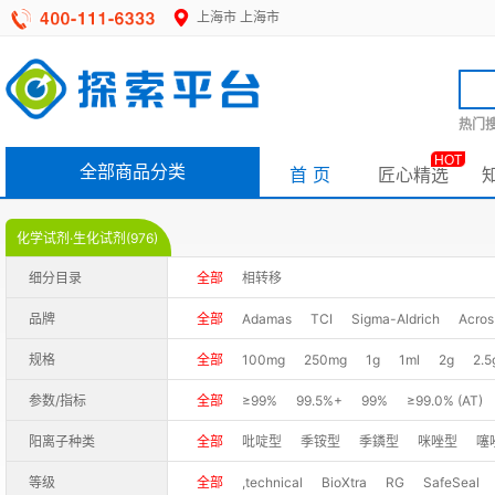
上海市
上海市
热门搜
HOT
全部商品分类
首 页
匠心精选
化学试剂·生化试剂(976)
细分目录
全部
相转移
品牌
全部
Adamas
TCI
Sigma-Aldrich
Acros
规格
全部
100mg
250mg
1g
1ml
2g
2.5
100ml
250g
250G
250GR
250ml
50
参数/指标
全部
≥99%
99.5%+
99%
≥99.0% (AT)
25kg
25L
1L
2.5LT
1EA
1000g
5G
95.0-105.0%,pharmaceutical grade
ca. 70-80
阳离子种类
全部
吡啶型
季铵型
季鏻型
咪唑型
噻
98%(GC)
98%(HPLC)
98%+(HPLC)
≥98% 
等级
全部
,technical
BioXtra
RG
SafeSeal