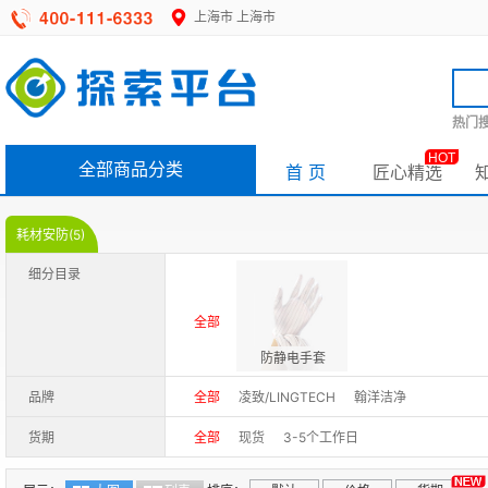
上海市
上海市
热门搜
HOT
全部商品分类
首 页
匠心精选
耗材安防(5)
细分目录
全部
防静电手套
品牌
全部
凌致/LINGTECH
翰洋洁净
货期
全部
现货
3-5个工作日