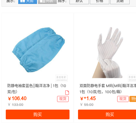
展示：
大图
列表
排序：
默认
价格
货期
防静电袖套蓝色||翰洋洁净 | 1包（10
双面防静电手套 M码|M码|翰洋洁净
双/包）
1包（10双/包，100包/箱）
Ǵŕąšțŕ
*ǴšțŲ
￥
现货
￥
现货
特
￥
￥
Ǵľľšŕŕ
ŲŲšŕŕ
购买
购买