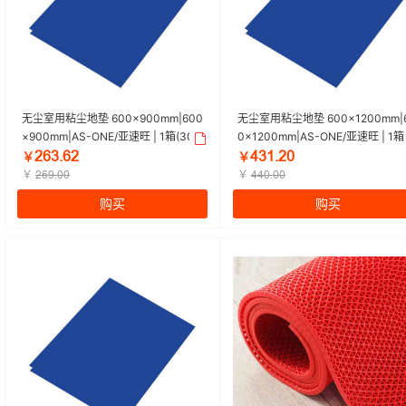
无尘室用粘尘地垫 600×900mm|600
无尘室用粘尘地垫 600×1200mm|
×900mm|AS-ONE/亚速旺 | 1箱(30
0×1200mm|AS-ONE/亚速旺 | 1箱
层/张×10张)
0层/张×10张)
ŻąľšąŻ
țľǴšŻŕ
￥
￥
￥
￥
Żąūšŕŕ
țțŕšŕŕ
购买
购买