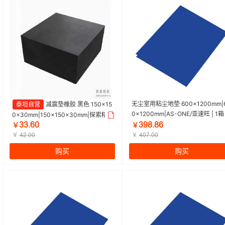
无尘室用粘尘地垫 600×1200mm|
泰坦自营
减震垫橡胶 黑色 150×15
0×1200mm|AS-ONE/亚速旺 | 1箱
0×30mm|150×150×30mm|探索精
0层/张×10张)
ľľšąŕ
ľūȯšȯą
选 | 1个
￥
￥
￥
￥
țŻšŕŕ
țŕƞšŕŕ
购买
购买