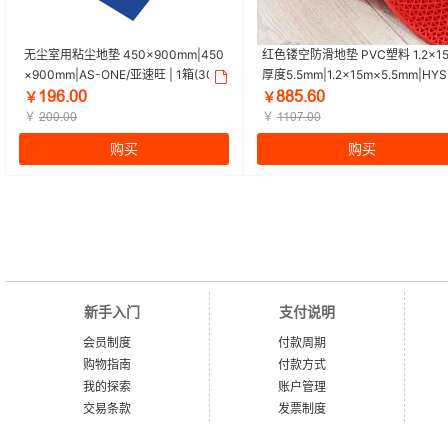
无尘室用粘尘地垫 450×900mm|450
红色镂空防滑地垫 PVC塑料 1.2×1
×900mm|AS-ONE/亚速旺 | 1箱(30
厚度5.5mm|1.2×15m×5.5mm|HYS
层/张×10张)
C/海斯迪克 | 1卷（15m/卷）
Ǵūąšŕŕ
ȯȯŲšąŕ
￥
￥
￥
￥
Żŕŕšŕŕ
ǴǴŕƞšŕŕ
购买
购买
新手入门
支付说明
会员制度
付款周期
购物指南
付款方式
我的探索
账户管理
交易条款
发票制度