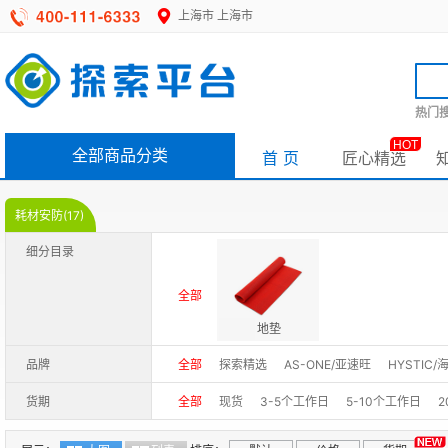
上海市
上海市
热门搜
HOT
全部商品分类
首 页
匠心精选
耗材安防(17)
细分目录
全部
地垫
品牌
全部
探索精选
AS-ONE/亚速旺
HYSTIC
货期
全部
现货
3-5个工作日
5-10个工作日
2