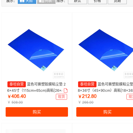
展示：
大图
列表
排序：
默认
价格
货期
泰坦自营
蓝色可撕塑胶膜粘尘垫 2
泰坦自营
蓝色可撕塑胶膜粘尘垫 
6×45寸（115cm×65cm)高粘|26×45
8×36寸（45×90cm）高粘|18×3
țŕąšțŕ
ŻǴŻšȯŕ
寸（115cm×65cm)|探索精选 | 1盒
（45cm×90cm）|探索精选 | 1盒
￥
现货
￥
现
（30页/本，10本/盒）
￥
0页/本，10本/盒）
￥
Ųŕȯšŕŕ
Żąąšŕŕ
购买
购买