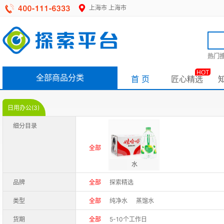
上海市
上海市
热门搜
HOT
全部商品分类
首 页
匠心精选
日用办公(3)
细分目录
全部
水
品牌
全部
探索精选
类型
全部
纯净水
蒸馏水
货期
全部
5-10个工作日