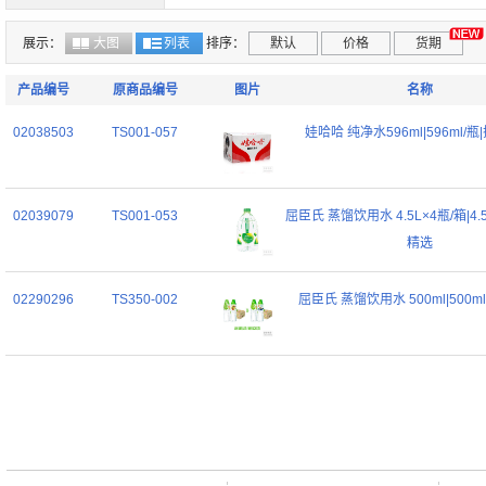
展示：
大图
列表
排序：
默认
价格
货期
产品编号
原商品编号
图片
名称
02038503
TS001-057
娃哈哈 纯净水596ml|596ml/
02039079
TS001-053
屈臣氏 蒸馏饮用水 4.5L×4瓶/箱|4.
精选
02290296
TS350-002
屈臣氏 蒸馏饮用水 500ml|500m