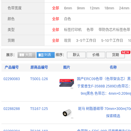
色带宽度
全部
6mm
9mm
12mm
18mm
24mm
颜色
全部
白色
类型
全部
标签打印机
色带
带防伪芯片标签色带
货期
全部
现货
3-5个工作日
5-10个工作日
1
展示：
大图
列表
排序：
默认
价格
货期
产品编号
原商品编号
图片
名称
02290083
TS001-126
国产ERC09色带（色带架含芯）黑
于爱普生F-3588B 2589D)色带芯：
9m|黑色 色带芯：4mm×0.209
02288288
TS167-125
斑马 树脂基碳带 70mm×300m|70
探索精选