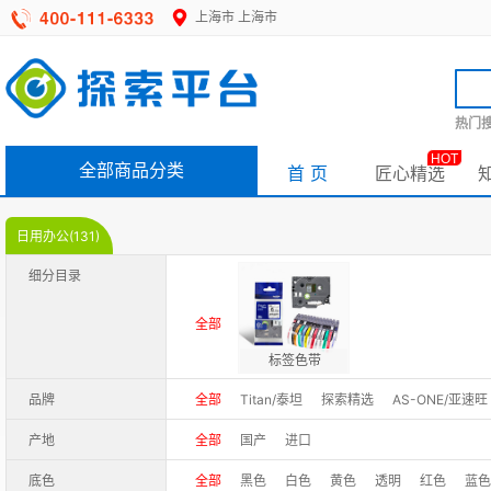
上海市
上海市
热门搜
HOT
全部商品分类
首 页
匠心精选
日用办公(131)
细分目录
全部
标签色带
品牌
全部
Titan/泰坦
探索精选
AS-ONE/亚速旺
产地
全部
国产
进口
底色
全部
黑色
白色
黄色
透明
红色
蓝色