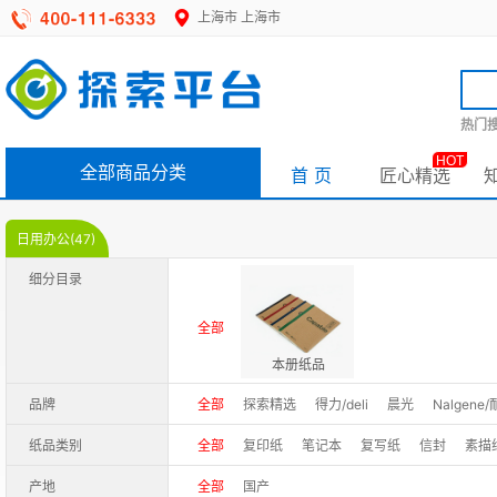
上海市
上海市
热门搜
HOT
全部商品分类
首 页
匠心精选
日用办公(47)
细分目录
全部
本册纸品
品牌
全部
探索精选
得力/deli
晨光
Nalgene
纸品类别
全部
复印纸
笔记本
复写纸
信封
素描
产地
全部
国产