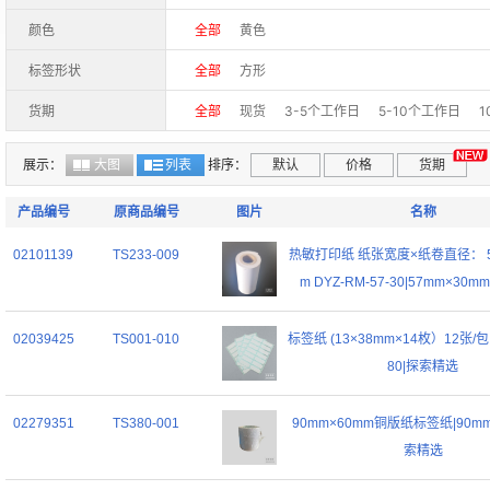
颜色
全部
黄色
标签形状
全部
方形
货期
全部
现货
3-5个工作日
5-10个工作日
1
展示：
大图
列表
排序：
默认
价格
货期
产品编号
原商品编号
图片
名称
02101139
TS233-009
热敏打印纸 纸张宽度×纸卷直径： 5
m DYZ-RM-57-30|57mm×30
02039425
TS001-010
标签纸 (13×38mm×14枚）12张/包 
80|探索精选
02279351
TS380-001
90mm×60mm铜版纸标签纸|90mm
索精选