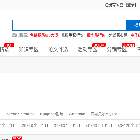
注册有惊喜
[登录]
搜
热门搜索:
色谱链路618大促
乳胶手套特价
细胞系特价
超滤离心管
电子
HOT
BOOM
BOOM
精选
知识专区
论文评选
活动专区
分销专区
Thermo Scientific
Nalgene/耐洁
Whatman
西斯贝尔/Sysbel
20个工作日
20-40个工作日
30-60个工作日
40-60个工作日
80-120个工