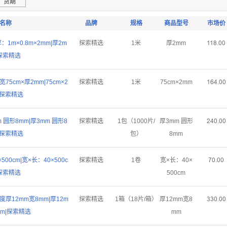
货期
名称
品牌
规格
商品型号
市场价
1m×0.8m×2mm|厚2m
探索精选
1米
厚2mm
ǝǝȬŤřř
|探索精选
75cm×厚2mm|75cm×2
探索精选
1米
75cm×2mm
ǝƧȂŤřř
|探索精选
 圆形8mm|厚3mm 圆形8
探索精选
1包（1000片/
厚3mm 圆形
ſȂřŤřř
|探索精选
包）
8mm
00cm|宽×长：40×500c
探索精选
1卷
宽×长：40×
ƚřŤřř
|探索精选
500cm
度厚12mm宽8mm|厚12m
探索精选
1箱（18片/箱）
厚12mm宽8
ŁŁřŤřř
mm|探索精选
mm