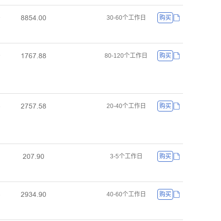
ȬȬœȂŤřř
ř
30-60个工作日
购买
ǝƚƧƚŤȬȬ
ř
80-120个工作日
购买
ſƚœƚŤœȬ
Ȃ
20-40个工作日
购买
ſřƚŤůř
3-5个工作日
购买
ſůŁȂŤůř
Ł
40-60个工作日
购买