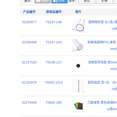
展示：
大图
列表
排序：
默认
价格
产品编号
原商品编号
图片
02292877
TS167-148
透明隔热垫 长×宽×厚：
m
02306488
TS167-233
软玻璃透明PVC桌垫 宽
mm
02157530
TS106-127
泡棉垫带背胶 厚3mm
mm
02292879
TS002-1013
厨房贴纸 宽×长：40×5
m
02279449
TS002-260
刀版弹垫 黄色高弹60
m宽8