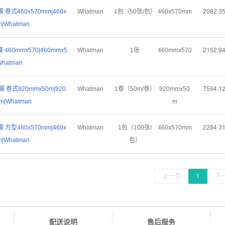
 卷式460x570mm|460x
Whatman
1包（50张/包）
460x570mm
ſřȬſŤŁ
|Whatman
 460mmx570|460mmx5
Whatman
1张
460mmx570
ſǝœſŤů
Whatman
膜 卷式920mmx50m|920
Whatman
1卷（50m/卷）
920mmx50
ƚœůȂŤǝ
m|Whatman
m
 方型460x570mm|460x
Whatman
1包（100张/
460x570mm
ſſȬȂŤŁ
|Whatman
包）
上一页
1
下
配送说明
售后服务