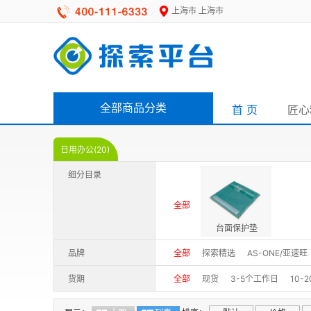
上海市 上海市
全部商品分类
首 页
匠心
日用办公(20)
细分目录
全部
台面保护垫
品牌
全部
探索精选
AS-ONE/亚速旺
货期
全部
现货
3-5个工作日
10-