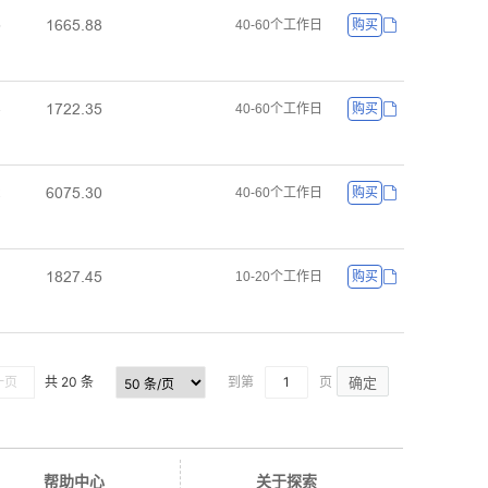
ǝƧƧœŤȬȬ
œ
40-60个工作日
购买
ǝƚſſŤŁœ
Ȃ
40-60个工作日
购买
ƧřƚœŤŁř
ſ
40-60个工作日
购买
ǝȬſƚŤȂœ
ǝ
10-20个工作日
购买
一页
共 20 条
到第
页
确定
帮助中心
关于探索