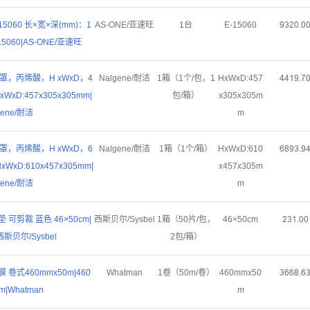
5060 长×宽×深(mm)：1
AS-ONE/亚速旺
1台
E-15060
ůŁſřŤř
-15060|AS-ONE/亚速旺
护罩，丙烯酸，H xWxD，4
Nalgene/耐洁
1箱（1个/包，1
HxWxD:457
ȂȂǝůŤƚ
|HxWxD:457x305x305mm|
包/箱）
x305x305m
gene/耐洁
m
护罩，丙烯酸，H xWxD，6
Nalgene/耐洁
1箱（1个/箱）
HxWxD:610
ƧȬůŁŤů
|HxWxD:610x457x305mm|
x457x305m
gene/耐洁
m
可剪裁 蓝色 46×50cm|
西斯贝尔/Sysbel
1箱（50片/包，
46×50cm
ſŁǝŤřř
西斯贝尔/Sysbel
2包/箱）
膜 卷式460mmx50m|460
Whatman
1卷（50m/卷）
460mmx50
ŁƧƧȬŤƧ
m|Whatman
m