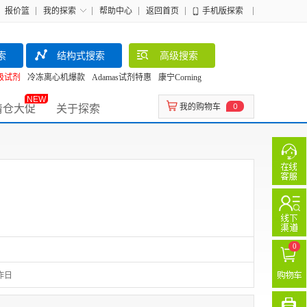
报价篮
我的探索
帮助中心
返回首页
手机版探索
索
结构式搜索
高级搜索
级试剂
冷冻离心机爆款
Adamas试剂特惠
康宁Corning
NEW
清仓大促
关于探索
我的购物车
0
0
作日