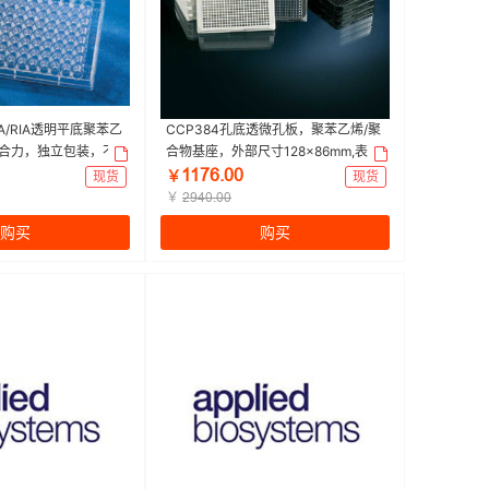
孔EIA/RIA透明平底聚苯乙
CCP384孔底透微孔板，聚苯乙烯/聚
合力，独立包装，不
合物基座，外部尺寸128×86mm,表
Corning/康宁 | 1
面，未经处理，颜色，白色，无盖|38
ǝǝƚƧŤřř
现货
￥
现货
0包/箱）
4孔|Nunc | 1箱（10个/包，30个/
￥
ſůȂřŤřř
箱）
购买
购买