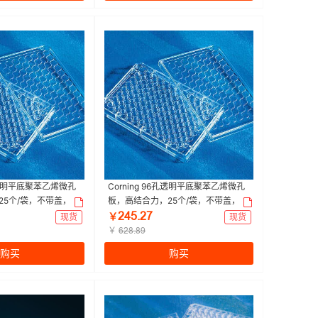
6孔透明平底聚苯乙烯微孔
Corning 96孔透明平底聚苯乙烯微孔
25个/袋，不带盖，非
板，高结合力，25个/袋，不带盖，非
ing/康宁 | 1箱（25个/
灭菌|96孔|Corning/康宁 | 1包（25个/
ſȂœŤſƚ
现货
￥
现货
包，4包/箱）
￥
ƧſȬŤȬů
购买
购买