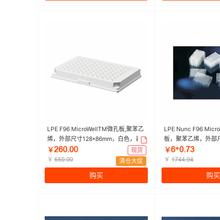
LPE F96 MicroWellTM微孔板,聚苯乙
LPE Nunc F96 Mic
烯，外部尺寸128*86mm，白色，表
板，聚苯乙烯，外部尺寸
面MaxiSorp|96孔|Nunc | 1包（10个/
表面，MaxiSorp，未
ſƧřŤřř
Ƨ*řŤƚŁ
￥
现货
￥
包）
Nunc | 1箱（5个/包
￥
￥
ƧœřŤřř
ǝƚȂȂŤůȂ
清仓大促
购买
购买