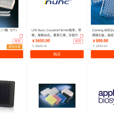
c | 1箱（5个/
LPE Nunc CovalinkTM NH板条，带
Corning 96
框，每框96孔，聚苯乙烯，外部尺
烯微孔板，高结
寸：128*86mm，规格，F8|96孔|Nu
带盖，非灭菌|96孔|
ŁȂœřŤřƧ
ůůůŤƧƧ
现货
￥
现货
￥
nc | 1箱（5个/包，6包/箱）
箱（1个/包，10
￥
￥
ȬƧſœŤǝƧ
ſœƧŁŤſȂ
清仓大促
购买