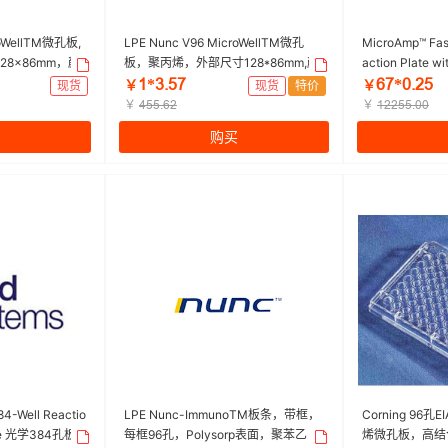
roWellTM微孔板,
LPE Nunc V96 MicroWellTM微孔
MicroAmp™ Fast
8×86mm，颜
板，聚丙烯，外部尺寸128*86mm,颜
action Plate wi
每箱，1/50，表
色，自然，未灭菌，无盖 爆款|96孔|
6孔板|0.1ml|A
ǝ*ŁŤœƚ
Ƨƚ*řŤſœ
现货
￥
现货
特价
￥
c | 1箱（1个/
Nunc | 1包（20个/包，120个/箱）
￥
￥
ȂœœŤƧſ
ǝſſœœŤřř
购买
84-Well Reactio
LPE Nunc-ImmunoTM板条，带框，
Corning 96
ode 光学384孔板||
每框96孔，Polysorp表面，聚苯乙
烯微孔板，高结