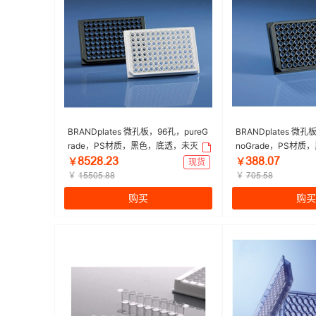
BRANDplates 微孔板，96孔，pureG
BRANDplates 微孔
rade，PS材质，黑色，底透，未灭
noGrade，PS材
菌|黑色，底透|Brand/普兰德 | 1箱（1
灭菌|黑色，底透|Bran
ȬœſȬŤſŁ
ŁȬȬŤřƚ
￥
现货
￥
00块/箱）
（5块/箱）
￥
￥
ǝœœřœŤȬȬ
ƚřœŤœȬ
购买
购买