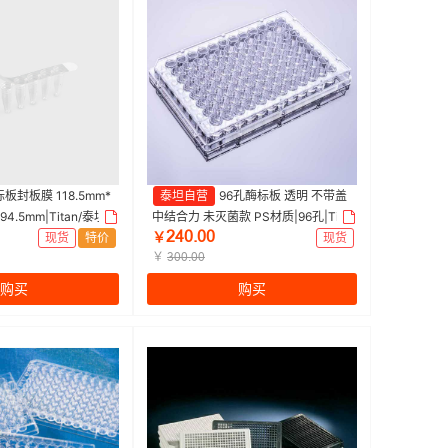
板封板膜 118.5mm*
泰坦自营
96孔酶标板 透明 不带盖
×94.5mm|Titan/泰坦 |
中结合力 未灭菌款 PS材质|96孔|Tita
ſȂřŤřř
）
n/泰坦 | 1箱（10个/包，4包/箱 ）
现货
特价
￥
现货
￥
ŁřřŤřř
购买
购买