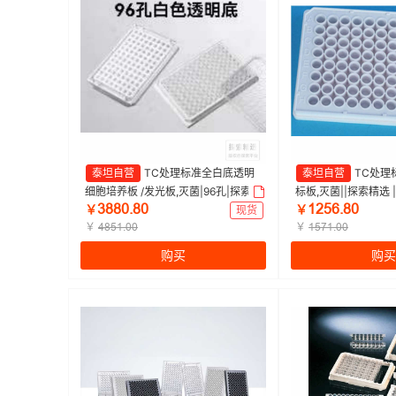
泰坦自营
TC处理标准全白底透明
泰坦自营
TC处理
细胞培养板 /发光板,灭菌|96孔|探索精
标板,灭菌||探索精选 |
ŁȬȬřŤȬř
ǝſœƧŤȬř
选 | 1箱（1个/包，50个/箱）
盒）
￥
现货
￥
￥
￥
ȂȬœǝŤřř
ǝœƚǝŤřř
购买
购买