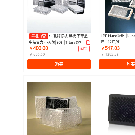
LPE Nunc板框||Nun
泰坦自营
96孔酶标板 黑板 不带盖
包，12包/箱）
中结合力 不灭菌|96孔|Titan/泰坦 | 1
ȂřřŤřř
œǝƚŤřŁ
箱（10个/包，4包/箱）
￥
现货
￥
￥
￥
œřřŤřř
ǝſůſŤœȬ
购买
购买