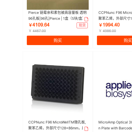
Pierce 链霉亲和素包被高容量板 透明
CCPNunc F96 Mic
96孔板|96孔|Pierce | 1盒（5块/盒）
聚苯乙烯，外部尺寸12
色，黑色，数量每包/
ȂǝřůŤƧȂ
ǝůůȂŤȂř
￥
现货
￥
面，未经处理|F96|Nun
￥
￥
ȂȂƧƚŤřř
ȂůȬƧŤřř
包，50个/箱）
购买
购买
CCPNunc F96 MicroWellTM微孔板,
MicroAmp Optical 3
聚苯乙烯，外部尺寸128×86mm，颜
n Plate with Barc