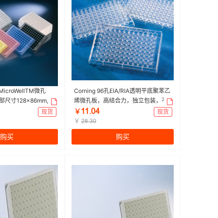
 MicroWellTM微孔
Corning 96孔EIA/RIA透明平底聚苯乙
尺寸128×86mm,颜
烯微孔板，高结合力，独立包装，不
菌，无盖|圆底 外部尺
带盖，非灭菌|96孔|Corning/康宁 | 1
ǝǝŤřȂ
现货
￥
现货
unc | 1箱（20个/
包（1个/包，100包/箱)
￥
ſȬŤŁř
0个/箱)
购买
购买