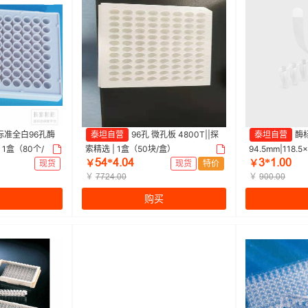
标准全白96孔酶
泰坦自营
96孔 微孔板 4800T||探
泰坦自营
酶标
 1盒（80个/
索精选 | 1盒（50块/盒）
94.5mm|118.5
œȂ*ȂŤřȂ
Ł*ǝŤřř
1盒（100片/盒
现货
￥
现货
特价
￥
￥
￥
ƚƚſȂŤřř
ůřřŤřř
购买