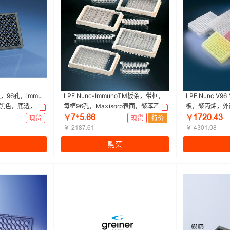
板，96孔，immu
LPE Nunc-ImmunoTM板条，带框，
LPE Nunc V96
质，黑色，底透，未
每框96孔，Ma×isorp表面，聚苯乙
板，聚丙烯，外部
d/普兰德 | 1箱
烯，外部尺寸：128×86mm,规格，F
色，自然，已灭
ƚ*œŤƧƧ
ǝƚſřŤȂŁ
现货
￥
现货
特价
￥
8， 爆款|350μL|Nunc | 1箱（10个/
寸128×86mm|N
￥
￥
ſǝȬƚŤƧǝ
ȂŁřǝŤřȬ
包，6包/箱，60个/箱)
包，6包/箱，12
购买