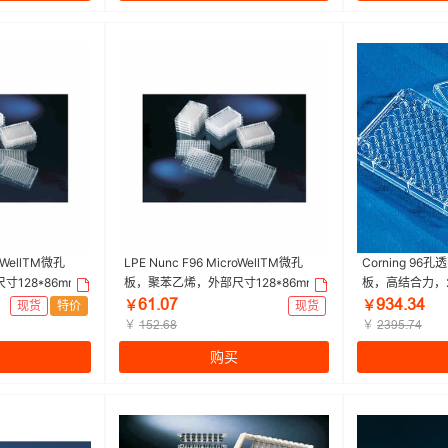
roWellTM微孔
LPE Nunc F96 MicroWellTM微孔
Corning 9
128*86mm,
板，聚苯乙烯，外部尺寸128*86mm,
板，高结合力，
灭菌 爆款|96孔|
表面，MaxiSorp，未灭菌 爆款|96孔|
灭菌|96孔|Corn
ƧǝŤřƚ
ůŁȂŤŁȂ
现货
特价
￥
现货
￥
，12包/箱）
Nunc | 1包（5个/包，12包/箱）
包，4包/箱）
￥
￥
ǝœſŤƧȬ
ſŁůœŤƚȂ
购买