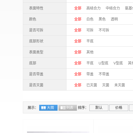
表面特性
全部
高结合力
中结合力
氨基
颜色
全部
白色
黑色
透明
是否可拆
全部
可拆
不可拆
底部形状
全部
平底
表面类型
全部
其他
底部
全部
平底
U型底
V型底
其
是否带盖
全部
带盖
不带盖
是否灭菌
全部
已灭菌
灭菌
未灭菌
展示：
大图
列表
排序：
默认
价格