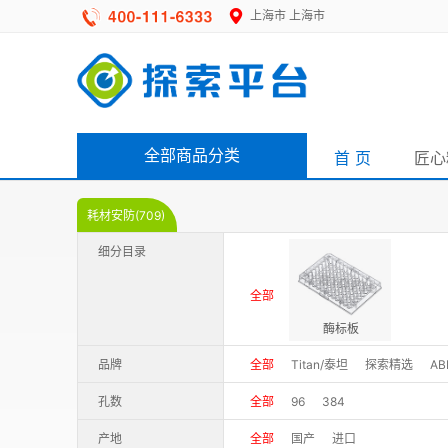
上海市
上海市
全部商品分类
首 页
匠心
耗材安防(709)
细分目录
全部
酶标板
品牌
全部
Titan/泰坦
探索精选
AB
SPL Life Sciences
Thermo Scient
孔数
全部
96
384
产地
全部
国产
进口