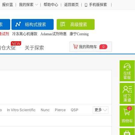
报价篮
我的探索
帮助中心
返回首页
手机版探索
索
结构式搜索
高级搜索
级试剂
冷冻离心机爆款
Adamas试剂特惠
康宁Corning
NEW
清仓大促
关于探索
我的购物车
0
0
o
In Vitro Scientific
Nunc
Pierce
QSP
更多
卧宏/WHB