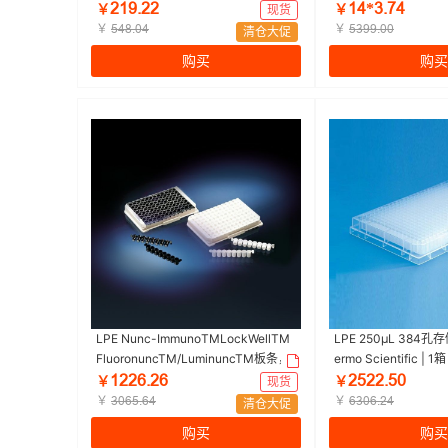
色，黑色，数量每包/每箱，10/180，
ABI | 1盒（50块/盒）
ſǝůŤſſ
ǝȂ*ŁŤƚȂ
￥
现货
￥
表面，未经处理|F96|Nunc | 1包（10
￥
￥
œȂȬŤřȂ
œŁůůŤřř
清仓大促
个/包，18包/箱）
购买
购买
LPE Nunc-ImmunoTMLockWellTM
LPE 250µL 384孔存
FluoronuncTM/LuminuncTM板条，
ermo Scientific | 
带框，每框96孔，聚苯乙烯，外部尺
ǝſſƧŤſƧ
ſœſſŤœř
￥
现货
￥
寸：128*86mm,规格，C8，表面Ma
￥
￥
ŁřƧœŤƧȂ
ƧŁřƧŤſȂ
清仓大促
×iSorp，颜色，白色|250µL|Nunc | 1
购买
购买
箱（10个/包，6包/箱，60个/箱)