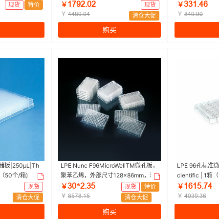
烯，外部尺寸：128*86mm,规格，U
盖，无菌|96孔|Co
ǝƚůſŤřſ
ŁŁǝŤȂƧ
现货
特价
￥
现货
￥
8,总表面积2.0cm2/孔|96孔|Nunc | 1
（20个/包，5包
￥
￥
ȂȂȬřŤřȂ
ȬȂůŤůř
清仓大促
箱（10个/包，6包/箱）
购买
储板|250µL|Th
LPE Nunc F96MicroWellTM微孔板，
LPE 96孔标准微
1箱（50个/箱)
聚苯乙烯，外部尺寸128×86mm，表
cientific | 1
面Ma×lSorp，未灭菌，无盖，数量每
Łř*ſŤŁœ
ǝƧǝœŤƚȂ
现货
￥
现货
特价
￥
包/箱10/180|圆底 外部尺寸：128×86
￥
￥
ȬœƚȬŤǝœ
ȂřŁůŤŁƧ
清仓大促
清仓大促
mm|Nunc | 1箱（180个/箱)
购买