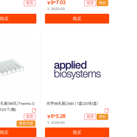
rning/康宁 | 1包
面，Ma×iSorp，未灭菌,带证书|400
ů*ƚŤřŁ
现货
￥
现货
特价
/箱)
μL|Nunc | 1箱（5个/袋，12袋/箱，6
￥
ſƧſřŤřů
0个/箱)
购买
购买
孔板|96孔|Thermo S
光学96孔板||ABI | 1盒(20块/盒）
箱（100个/箱)
Ƨ*œŤſȬ
现货
￥
现货
特价
￥
ſŁſȬŤřř
清仓大促
购买
购买