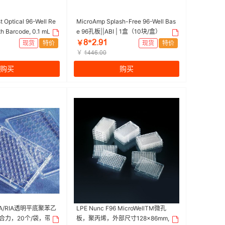
 Optical 96-Well Re
MicroAmp Splash-Free 96-Well Bas
th Barcode, 0.1 mL 9
e 96孔板||ABI | 1盒（10块/盒）
BI | 1箱（200块/箱）
Ȭ*ſŤůǝ
现货
特价
￥
现货
特价
￥
ǝȂȂƧŤřř
购买
购买
孔EIA/RIA透明平底聚苯乙
LPE Nunc F96 MicroWellTM微孔
合力，20个/袋，带
板，聚丙烯，外部尺寸128×86mm,表