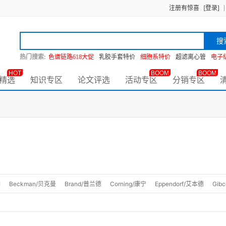
注册有惊喜
[登录]
搜
热门搜索:
色谱链路618大促
乳胶手套特价
细胞系特价
超滤离心管
电子
HOT
BOOM
BOOM
精选
知识专区
论文评选
活动专区
分销专区
I
Beckman/贝克曼
Brand/普兰德
Corning/康宁
Eppendorf/艾本德
Gibc
ific
Bio-rad/伯乐
耐思/Nest
Greiner/格瑞纳
JET/洁特
Nalgene/耐洁